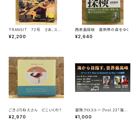
TRANSIT 72号 さあ、スペ
西表島探検 亜熱帯の森をゆく
インへ！ 太陽と海と土の国
¥2,200
¥2,640
ごきぶりねえさん どこいくの？
冒険クロストークvol.23「海か
ら目指す、世界最高峰」録画視聴
¥2,970
¥1,000
権