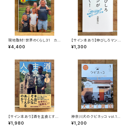
現地取材！世界のくらし31 カナ
【サイン本あり】伸びしろマンが
ダ
ゆく！
¥4,400
¥1,300
【サイン本あり】酒を主食とする
神奈川犬のクビネッコ vol.1
人々 エチオピアの科学的秘境
特集：大和と異国
¥1,980
¥1,200
を旅する