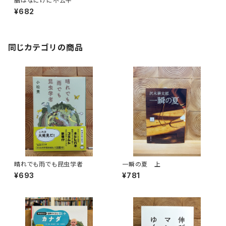
脳はなにげに不公平
¥682
同じカテゴリの商品
晴れでも雨でも昆虫学者
一瞬の夏 上
¥693
¥781