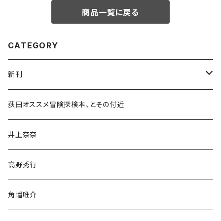
商品一覧に戻る
CATEGORY
新刊
和書
荻田オススメ冒険探検本、とその付近
文学・小説・物語
井上奈奈
随筆・ノンフィクション・その他
高野秀行
旅行・紀行
角幡唯介
人文・社会