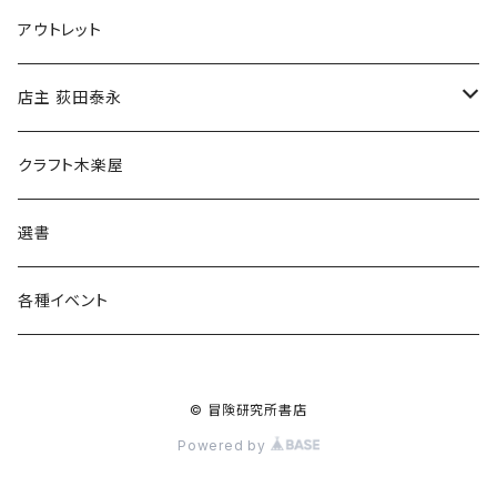
マグカップ
アウトレット
傘
店主 荻田泰永
食料品
書籍
クラフト木楽屋
その他
ウェア
選書
各種イベント
© 冒険研究所書店
Powered by