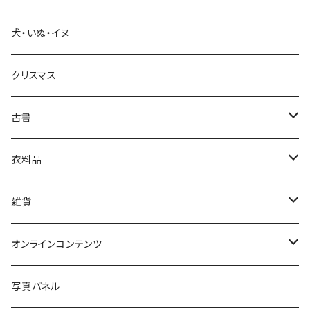
犬・いぬ・イヌ
生活・暮らし
クリスマス
芸術・絵画・写真
古書
絵本・児童書
娯楽・エンターテインメント
古書セット
衣料品
美術
POLEWARDS
雑貨
Tシャツ
バッグ
オンラインコンテンツ
ブックカバー
冒険クロストーク
写真パネル