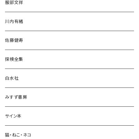
服部文祥
歴史・考古学
川内有緒
宗教・哲学・思想
佐藤健寿
民族・風習
探検全集
言語・ことば
白水社
政治・経済
みすず書房
経営・マネジメント
サイン本
科学・技術
猫・ねこ・ネコ
教育・教養