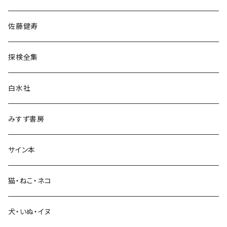
宗教・哲学・思想
佐藤健寿
民族・風習
探検全集
言語・ことば
白水社
政治・経済
みすず書房
経営・マネジメント
サイン本
科学・技術
猫・ねこ・ネコ
教育・教養
犬・いぬ・イヌ
生活・暮らし