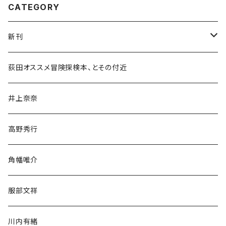
CATEGORY
新刊
和書
荻田オススメ冒険探検本、とその付近
文学・小説・物語
井上奈奈
随筆・ノンフィクション・その他
高野秀行
旅行・紀行
角幡唯介
人文・社会
服部文祥
歴史・考古学
川内有緒