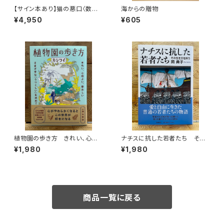
【サイン本あり】猫の悪口〈数量
海からの贈物
限定・オリジナルトート付き〉
¥4,950
¥605
植物園の歩き方 きれい、心地
ナチスに抗した若者たち その
よい、愛おしい さまざまな「うつ
生き方を問う
¥1,980
¥1,980
くしい」を求めて
商品一覧に戻る