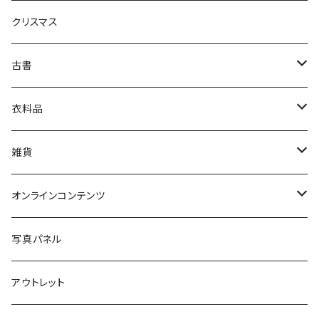
クリスマス
芸術・絵画・写真
古書
絵本・児童書
娯楽・エンターテインメント
古書セット
衣料品
美術
POLEWARDS
雑貨
Tシャツ
バッグ
オンラインコンテンツ
ブックカバー
冒険クロストーク
写真パネル
マグカップ
アウトレット