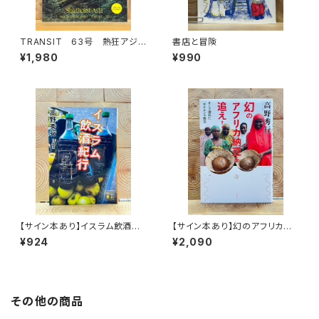
TRANSIT 63号 熱狂アジア
書店と冒険
の秘境へ
¥1,980
¥990
【サイン本あり】イスラム飲酒紀
【サイン本あり】幻のアフリカ納
行
豆を追え！
¥924
¥2,090
その他の商品