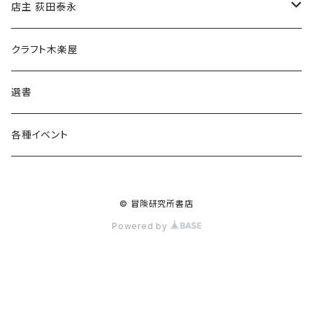
傘
店主 荻田泰永
食料品
書籍
クラフト木楽屋
その他
ウェア
選書
各種イベント
© 冒険研究所書店
Powered by