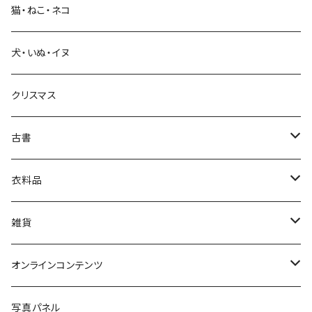
猫・ねこ・ネコ
教育・教養
犬・いぬ・イヌ
生活・暮らし
クリスマス
芸術・絵画・写真
古書
絵本・児童書
娯楽・エンターテインメント
古書セット
衣料品
美術
POLEWARDS
雑貨
Tシャツ
バッグ
オンラインコンテンツ
ブックカバー
冒険クロストーク
写真パネル