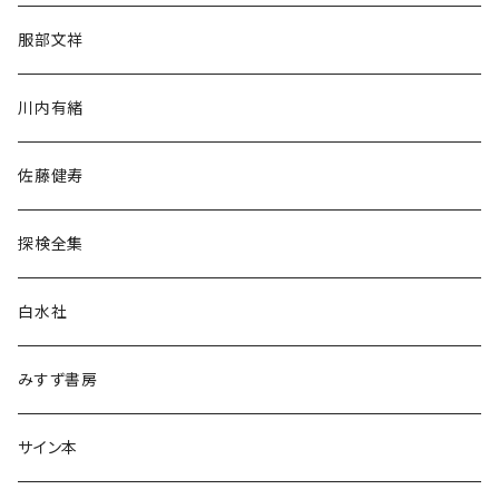
人文・社会
服部文祥
歴史・考古学
川内有緒
宗教・哲学・思想
佐藤健寿
民族・風習
探検全集
言語・ことば
白水社
政治・経済
みすず書房
経営・マネジメント
サイン本
科学・技術