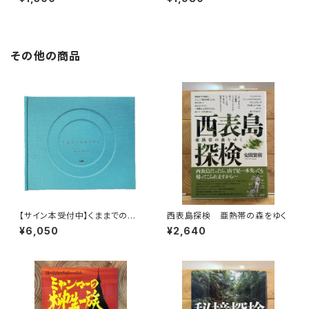
を旅する
その他の商品
【サイン本受付中】くままでのお
西表島探検 亜熱帯の森をゆく
さらい〈特装新版〉
¥6,050
¥2,640