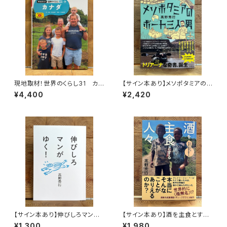
現地取材！世界のくらし31 カナ
【サイン本あり】メソポタミアの
ダ
ボート三人男
¥4,400
¥2,420
【サイン本あり】伸びしろマンが
【サイン本あり】酒を主食とする
ゆく！
人々 エチオピアの科学的秘境
¥1,300
¥1,980