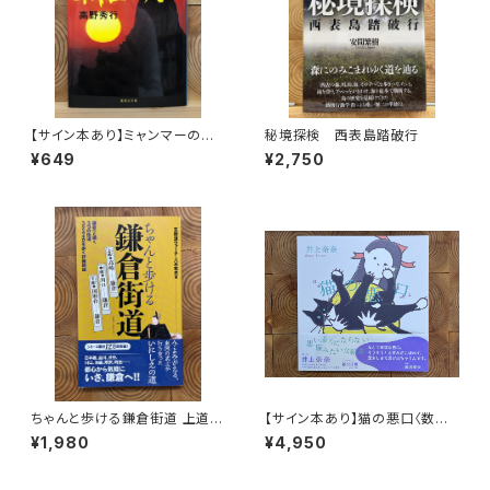
【サイン本あり】ミャンマーの柳
秘境探検 西表島踏破行
生一族
¥649
¥2,750
ちゃんと歩ける鎌倉街道 上道・
【サイン本あり】猫の悪口〈数量
中道・下道
限定・オリジナルトート付き〉
¥1,980
¥4,950