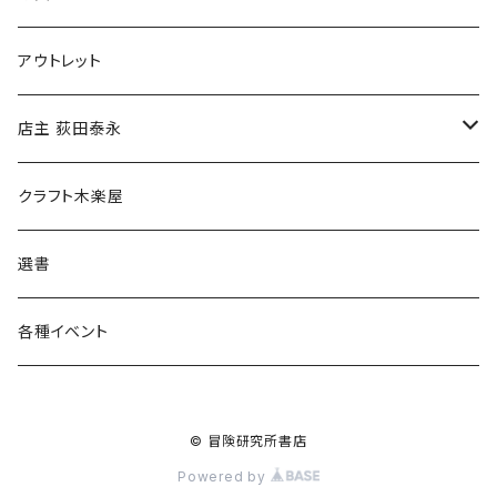
マグカップ
アウトレット
傘
店主 荻田泰永
食料品
書籍
クラフト木楽屋
その他
ウェア
選書
各種イベント
© 冒険研究所書店
Powered by