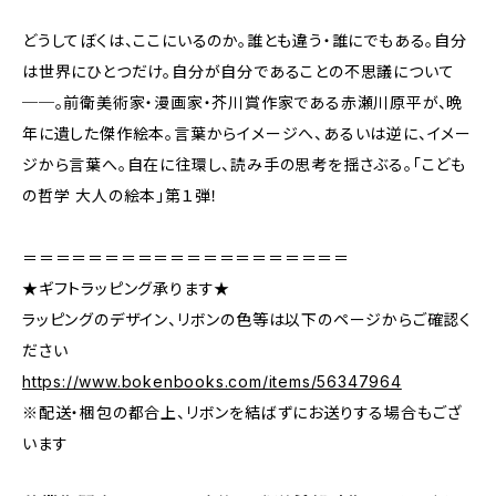
どうしてぼくは、ここにいるのか。誰とも違う・誰にでもある。自分
は世界にひとつだけ。自分が自分であることの不思議について
──。前衛美術家・漫画家・芥川賞作家である赤瀬川原平が、晩
年に遺した傑作絵本。言葉からイメージへ、あるいは逆に、イメー
ジから言葉へ。自在に往環し、読み手の思考を揺さぶる。「こども
の哲学 大人の絵本」第１弾！
＝＝＝＝＝＝＝＝＝＝＝＝＝＝＝＝＝＝＝＝
★ギフトラッピング承ります★
ラッピングのデザイン、リボンの色等は以下のページからご確認く
ださい
https://www.bokenbooks.com/items/56347964
※配送・梱包の都合上、リボンを結ばずにお送りする場合もござ
います