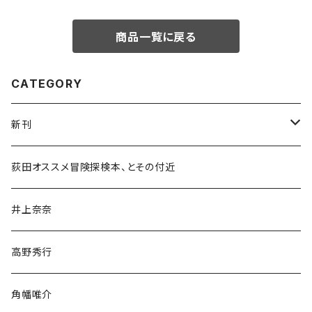
商品一覧に戻る
CATEGORY
新刊
和書
荻田オススメ冒険探検本、とその付近
文学・小説・物語
井上奈奈
随筆・ノンフィクション・その他
高野秀行
旅行・紀行
角幡唯介