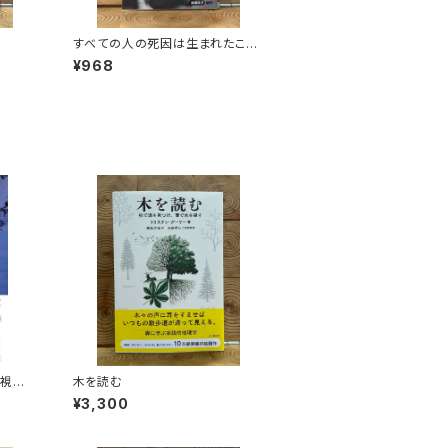
すべての人の死因は生まれたこと
である
¥968
画視聴
木を読む
¥3,300