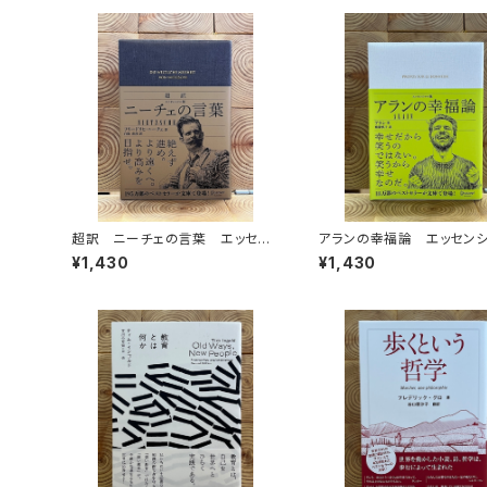
超訳 ニーチェの言葉 エッセン
アランの幸福論 エッセン
シャル版
版
¥1,430
¥1,430