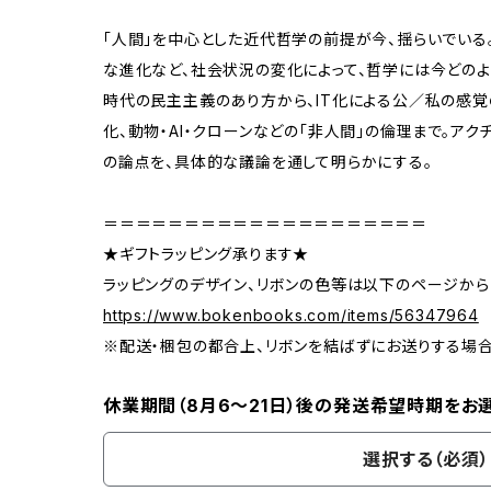
「人間」を中心とした近代哲学の前提が今、揺らいでいる
な進化など、社会状況の変化によって、哲学には今どの
時代の民主主義のあり方から、IT化による公／私の感覚
化、動物・AI・クローンなどの「非人間」の倫理まで。ア
の論点を、具体的な議論を通して明らかにする。
＝＝＝＝＝＝＝＝＝＝＝＝＝＝＝＝＝＝＝＝
★ギフトラッピング承ります★
ラッピングのデザイン、リボンの色等は以下のページから
https://www.bokenbooks.com/items/56347964
※配送・梱包の都合上、リボンを結ばずにお送りする場
休業期間（8月6〜21日）後の発送希望時期をお
選択する（必須）