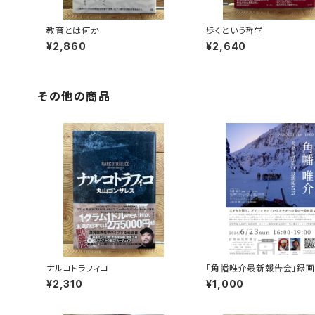
教育とは何か
歩くという哲学
¥2,860
¥2,640
その他の商品
ナルコトラフィコ
「角幡唯介最新報告会」録
権
¥2,310
¥1,000