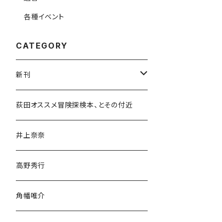
各種イベント
CATEGORY
新刊
和書
荻田オススメ冒険探検本、とその付近
文学・小説・物語
井上奈奈
随筆・ノンフィクション・その他
高野秀行
旅行・紀行
角幡唯介
人文・社会