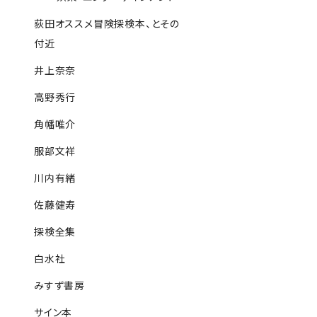
荻田オススメ冒険探検本、とその
付近
井上奈奈
高野秀行
角幡唯介
服部文祥
川内有緒
佐藤健寿
探検全集
白水社
みすず書房
サイン本