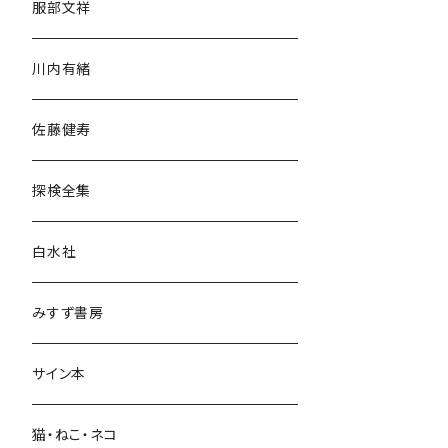
服部文祥
歴史・考古学
川内有緒
宗教・哲学・思想
佐藤健寿
民族・風習
探検全集
言語・ことば
白水社
政治・経済
みすず書房
経営・マネジメント
サイン本
科学・技術
猫・ねこ・ネコ
教育・教養