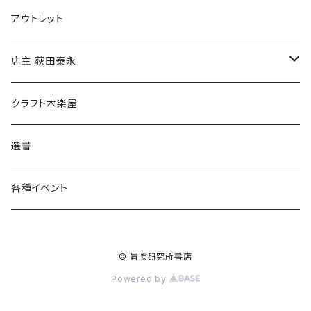
マグカップ
アウトレット
傘
店主 荻田泰永
食料品
書籍
クラフト木楽屋
その他
ウェア
選書
各種イベント
© 冒険研究所書店
Powered by