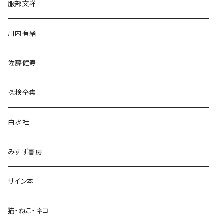
服部文祥
歴史・考古学
川内有緒
宗教・哲学・思想
佐藤健寿
民族・風習
探検全集
言語・ことば
白水社
政治・経済
みすず書房
経営・マネジメント
サイン本
科学・技術
猫・ねこ・ネコ
教育・教養