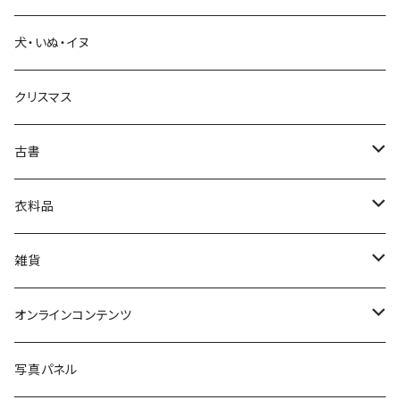
犬・いぬ・イヌ
生活・暮らし
クリスマス
芸術・絵画・写真
古書
絵本・児童書
娯楽・エンターテインメント
古書セット
衣料品
美術
POLEWARDS
雑貨
Tシャツ
バッグ
オンラインコンテンツ
ブックカバー
冒険クロストーク
写真パネル