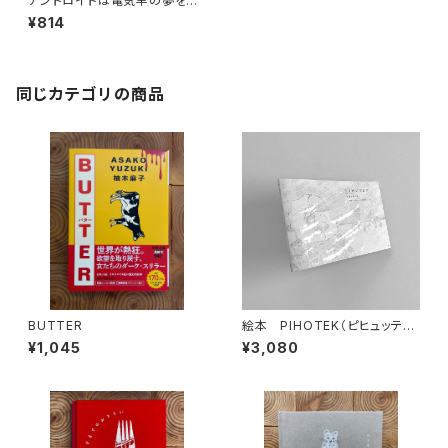
アンドロイドは電気羊の夢を見
るか?
¥814
同じカテゴリの商品
BUTTER
絵本 PIHOTEK（ピヒュッティ）
北極を風と歩く
¥1,045
¥3,080