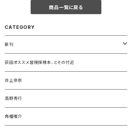
商品一覧に戻る
CATEGORY
新刊
和書
荻田オススメ冒険探検本、とその付近
文学・小説・物語
井上奈奈
随筆・ノンフィクション・その他
高野秀行
旅行・紀行
角幡唯介
人文・社会