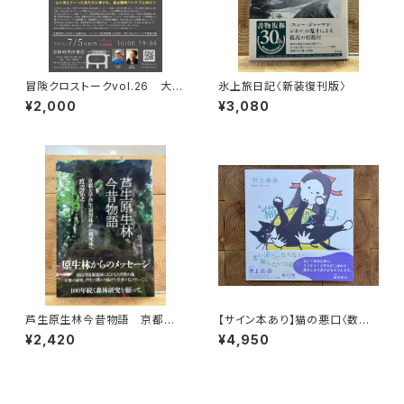
冒険クロストークvol.26 大石
氷上旅日記〈新装復刊版〉
明弘「山に登るのは 宿命か、情
¥2,000
¥3,080
熱か、それとも…」録画視聴権
芦生原生林今昔物語 京都大
【サイン本あり】猫の悪口〈数量
学芦生演習林から研究林へ
限定・オリジナルトート付き〉
¥2,420
¥4,950