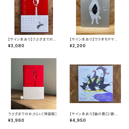
【サイン本あり】うさぎまでのお
【サイン本あり】ウラオモテヤマ
さらい［通常版］
ネコ
¥3,080
¥2,200
うさぎまでのおさらい［特装版］
【サイン本あり】猫の悪口〈数量
限定・オリジナルトート付き〉
¥3,960
¥4,950