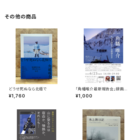
その他の商品
どうせ死ぬなら北極で
「角幡唯介最新報告会」録画視
聴権
¥1,760
¥1,000