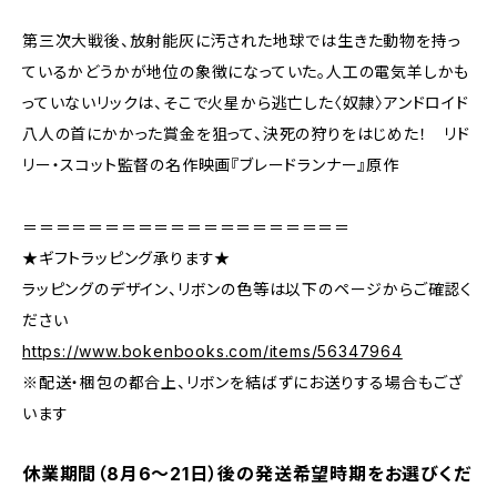
第三次大戦後、放射能灰に汚された地球では生きた動物を持っ
ているかどうかが地位の象徴になっていた。人工の電気羊しかも
っていないリックは、そこで火星から逃亡した〈奴隷〉アンドロイド
八人の首にかかった賞金を狙って、決死の狩りをはじめた！ リド
リー・スコット監督の名作映画『ブレードランナー』原作
＝＝＝＝＝＝＝＝＝＝＝＝＝＝＝＝＝＝＝＝
★ギフトラッピング承ります★
ラッピングのデザイン、リボンの色等は以下のページからご確認く
ださい
https://www.bokenbooks.com/items/56347964
※配送・梱包の都合上、リボンを結ばずにお送りする場合もござ
います
休業期間（8月6〜21日）後の発送希望時期をお選びくだ