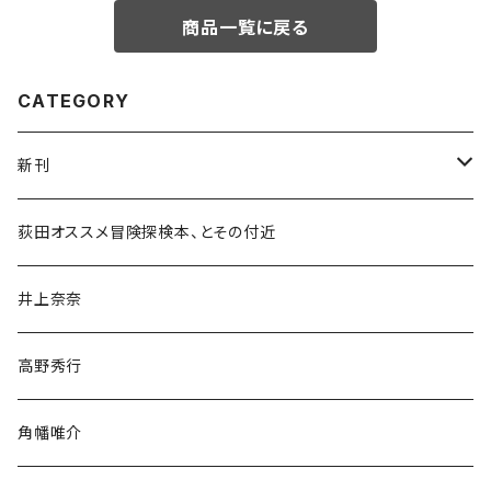
商品一覧に戻る
CATEGORY
新刊
和書
荻田オススメ冒険探検本、とその付近
文学・小説・物語
井上奈奈
随筆・ノンフィクション・その他
高野秀行
旅行・紀行
角幡唯介
人文・社会