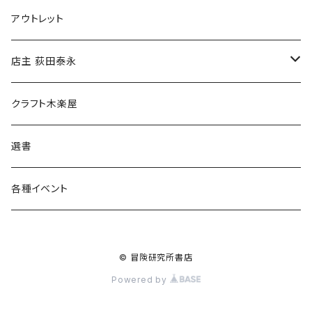
マグカップ
アウトレット
傘
店主 荻田泰永
食料品
書籍
クラフト木楽屋
その他
ウェア
選書
各種イベント
© 冒険研究所書店
Powered by