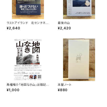
ラストアイランド 北センチネル
最後の山
島 なぜ外界との接触を拒み続
¥2,640
¥2,420
けるのか
角幡唯介「地図なき山」出版記念
本屋ノート
トークイベント録画視聴権
¥1,000
¥880