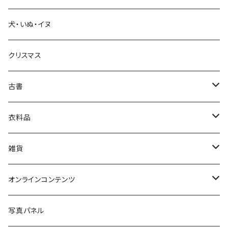
犬・いぬ・イヌ
生活・暮らし
クリスマス
芸術・絵画・写真
古書
絵本・児童書
娯楽・エンターテインメント
古書セット
衣料品
美術
POLEWARDS
雑貨
Tシャツ
バッグ
オンラインコンテンツ
ブックカバー
冒険クロストーク
写真パネル