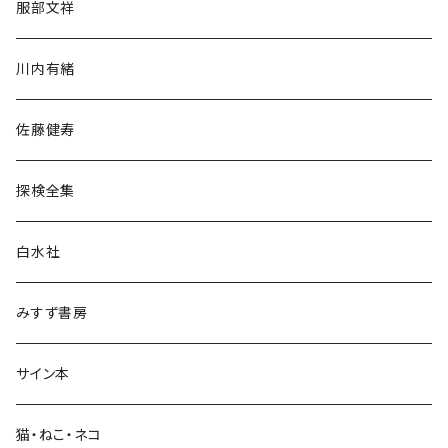
服部文祥
歴史・考古学
川内有緒
宗教・哲学・思想
佐藤健寿
民族・風習
探検全集
言語・ことば
白水社
政治・経済
みすず書房
経営・マネジメント
サイン本
科学・技術
猫・ねこ・ネコ
教育・教養