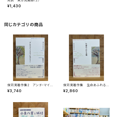
完訳 東方見聞録（2）
¥1,430
同じカテゴリの商品
保苅実著作集2 アンチ・マイノ
保苅実著作集 生命あふれる大
リティ・ヒストリー
地
¥3,740
¥2,860