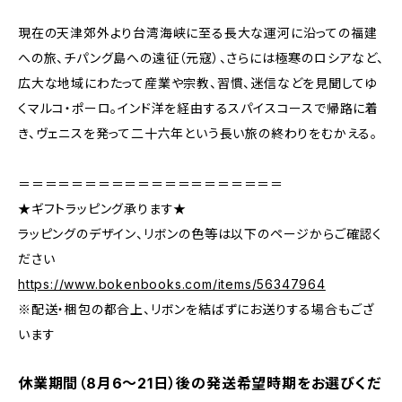
現在の天津郊外より台湾海峡に至る長大な運河に沿っての福建
への旅、チパング島への遠征（元寇）、さらには極寒のロシアなど、
広大な地域にわたって産業や宗教、習慣、迷信などを見聞してゆ
くマルコ・ポーロ。インド洋を経由するスパイスコースで帰路に着
き、ヴェニスを発って二十六年という長い旅の終わりをむかえる。
＝＝＝＝＝＝＝＝＝＝＝＝＝＝＝＝＝＝＝＝
★ギフトラッピング承ります★
ラッピングのデザイン、リボンの色等は以下のページからご確認く
ださい
https://www.bokenbooks.com/items/56347964
※配送・梱包の都合上、リボンを結ばずにお送りする場合もござ
います
休業期間（8月6〜21日）後の発送希望時期をお選びくだ