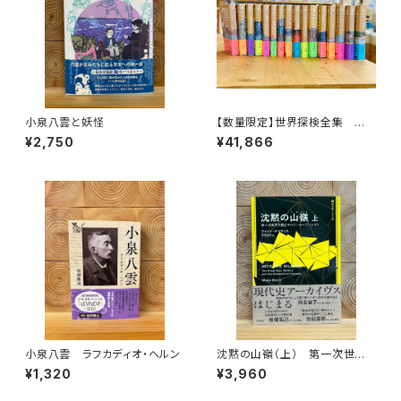
小泉八雲と妖怪
【数量限定】世界探検全集 全1
6巻＋全巻購入特典「第17巻（非
¥2,750
¥41,866
売品）」【当店限定】
小泉八雲 ラフカディオ・ヘルン
沈黙の山嶺（上） 第一次世界
大戦とマロリーのエヴェレスト
¥1,320
¥3,960