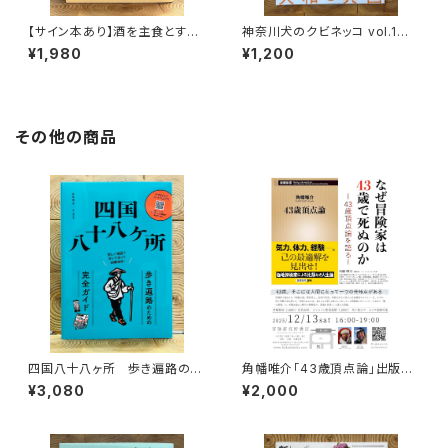
【サイン本あり】酒を主食とする
神奈川犬のクビネッコ vol.1
人々 エチオピアの科学的秘境
特集：大和と異国
¥1,980
¥1,200
を旅する
その他の商品
四国八十八ヶ所 歩き遍路のた
角幡唯介「43歳頂点論」出版記
めの完全ガイド
念トークイベント録画視聴権
¥3,080
¥2,000