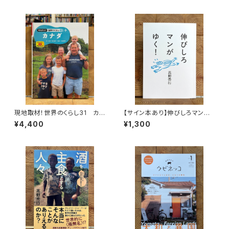
現地取材！世界のくらし31 カナ
【サイン本あり】伸びしろマンが
ダ
ゆく！
¥4,400
¥1,300