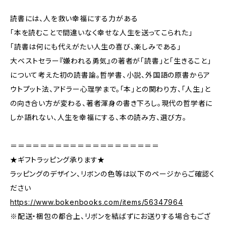
読書には、人を救い幸福にする力がある
「本を読むことで間違いなく幸せな人生を送ってこられた」
「読書は何にも代えがたい人生の喜び、楽しみである」
大ベストセラー『嫌われる勇気』の著者が「読書」と「生きること」
について考えた初の読書論。哲学書、小説、外国語の原書からア
ウトプット法、アドラー心理学まで。「本」との関わり方、「人生」と
の向き合い方が変わる、著者渾身の書き下ろし。現代の哲学者に
しか語れない、人生を幸福にする、本の読み方、選び方。
＝＝＝＝＝＝＝＝＝＝＝＝＝＝＝＝＝＝＝＝
★ギフトラッピング承ります★
ラッピングのデザイン、リボンの色等は以下のページからご確認く
ださい
https://www.bokenbooks.com/items/56347964
※配送・梱包の都合上、リボンを結ばずにお送りする場合もござ