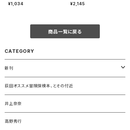
¥1,034
¥2,145
商品一覧に戻る
CATEGORY
新刊
和書
荻田オススメ冒険探検本、とその付近
文学・小説・物語
井上奈奈
随筆・ノンフィクション・その他
高野秀行