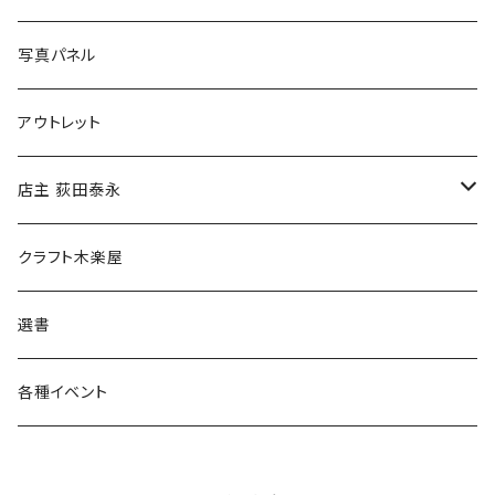
ブックカバー
冒険クロストーク
写真パネル
マグカップ
アウトレット
傘
店主 荻田泰永
食料品
書籍
クラフト木楽屋
その他
ウェア
選書
各種イベント