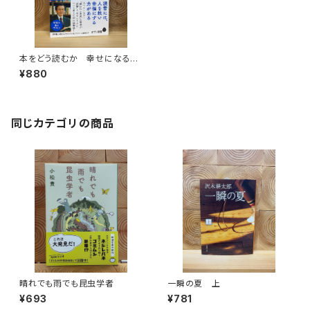
本をどう読むか 幸せになる読
書術
¥880
同じカテゴリの商品
晴れでも雨でも昆虫学者
一瞬の夏 上
¥693
¥781