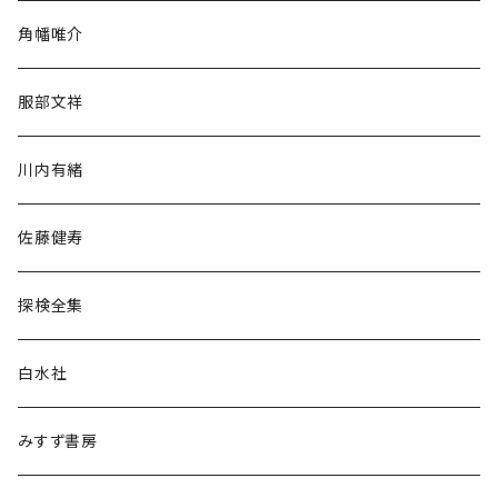
旅行・紀行
角幡唯介
人文・社会
服部文祥
歴史・考古学
川内有緒
宗教・哲学・思想
佐藤健寿
民族・風習
探検全集
言語・ことば
白水社
政治・経済
みすず書房
経営・マネジメント