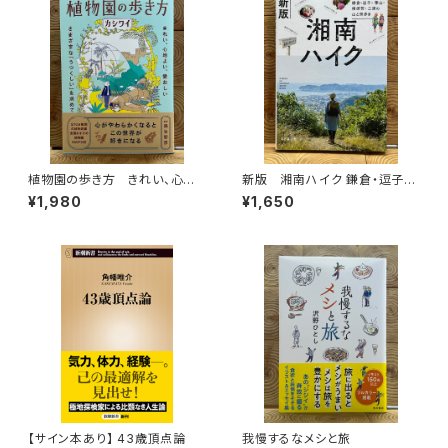
植物園の歩き方 きれい、心地
新版 湘南ハイク 鎌倉・逗子・
よい、愛おしい さまざまな「うつ
葉山・横須賀・三浦の山と海歩き
¥1,980
¥1,650
くしい」を求めて
【サイン本あり】 43歳頂点論
我慢するなメシと旅