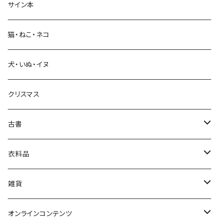
サイン本
科学・技術
猫・ねこ・ネコ
教育・教養
犬・いぬ・イヌ
生活・暮らし
クリスマス
芸術・絵画・写真
古書
絵本・児童書
娯楽・エンターテインメント
古書セット
衣料品
美術
POLEWARDS
雑貨
Tシャツ
バッグ
オンラインコンテンツ