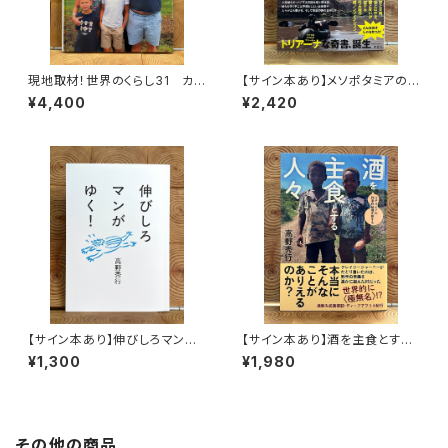
現地取材！世界のくらし31 カナ
【サイン本あり】メソポタミアの
ダ
ボート三人男
¥4,400
¥2,420
【サイン本あり】伸びしろマンが
【サイン本あり】酒を主食とする
ゆく！
人々 エチオピアの科学的秘境
¥1,300
¥1,980
を旅する
その他の商品