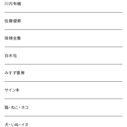
川内有緒
宗教・哲学・思想
佐藤健寿
民族・風習
探検全集
言語・ことば
白水社
政治・経済
みすず書房
経営・マネジメント
サイン本
科学・技術
猫・ねこ・ネコ
教育・教養
犬・いぬ・イヌ