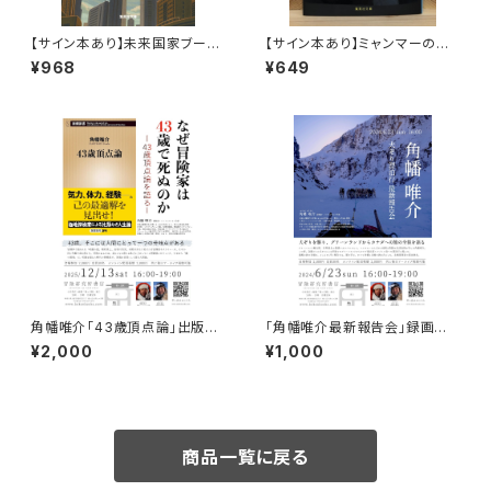
【サイン本あり】未来国家ブータ
【サイン本あり】ミャンマーの柳
ン
生一族
¥968
¥649
角幡唯介「43歳頂点論」出版記
「角幡唯介最新報告会」録画視
念トークイベント録画視聴権
聴権
¥2,000
¥1,000
商品一覧に戻る