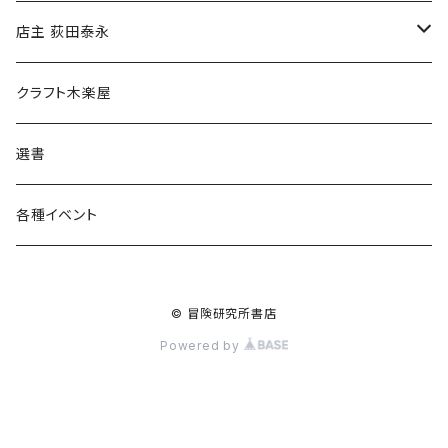
傘
店主 荻田泰永
食料品
書籍
クラフト木楽屋
その他
ウェア
選書
各種イベント
© 冒険研究所書店
Powered by