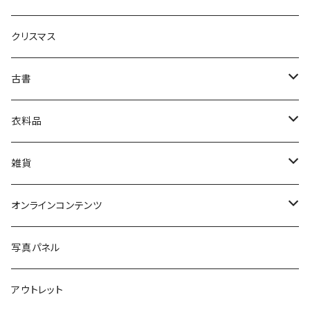
生活・暮らし
クリスマス
芸術・絵画・写真
古書
絵本・児童書
娯楽・エンターテインメント
古書セット
衣料品
美術
POLEWARDS
雑貨
Tシャツ
バッグ
オンラインコンテンツ
ブックカバー
冒険クロストーク
写真パネル
マグカップ
アウトレット