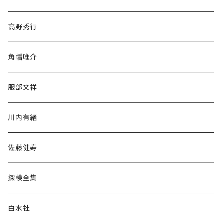
随筆・ノンフィクション・その他
高野秀行
旅行・紀行
角幡唯介
人文・社会
服部文祥
歴史・考古学
川内有緒
宗教・哲学・思想
佐藤健寿
民族・風習
探検全集
言語・ことば
白水社
政治・経済