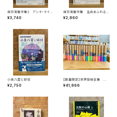
保苅実著作集2 アンチ・マイノ
保苅実著作集 生命あふれる大
リティ・ヒストリー
地
¥3,740
¥2,860
小泉八雲と妖怪
【数量限定】世界探検全集 全1
6巻＋全巻購入特典「第17巻（非
¥2,750
¥41,866
売品）」【当店限定】