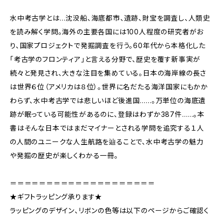
水中考古学とは…沈没船、海底都市、遺跡、財宝を調査し、人類史
を読み解く学問。海外の主要各国には100人程度の研究者がお
り、国家プロジェクトで発掘調査を行う。60年代から本格化した
「考古学のフロンティア」と言える分野で、歴史を覆す新事実が
続々と発見され、大きな注目を集めている。日本の海岸線の長さ
は世界６位（アメリカは８位）。世界に名だたる海洋国家にもかか
わらず、水中考古学では悲しいほど後進国……。万単位の海底遺
跡が眠っている可能性があるのに、登録はわずか387件……。本
書はそんな日本ではまだマイナーとされる学問を追究する１人
の人間のユニークな人生航路を辿ることで、水中考古学の魅力
や発掘の歴史が楽しくわかる一冊。
＝＝＝＝＝＝＝＝＝＝＝＝＝＝＝＝＝＝＝＝
★ギフトラッピング承ります★
ラッピングのデザイン、リボンの色等は以下のページからご確認く