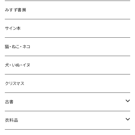
みすず書房
経営・マネジメント
サイン本
科学・技術
猫・ねこ・ネコ
教育・教養
犬・いぬ・イヌ
生活・暮らし
クリスマス
芸術・絵画・写真
古書
絵本・児童書
娯楽・エンターテインメント
古書セット
衣料品