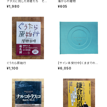
ナチスに抗した若者たち その
海からの贈物
生き方を問う
¥1,980
¥605
ぐうたら原始行
【サイン本受付中】くままでのお
さらい〈特装新版〉
¥1,100
¥6,050