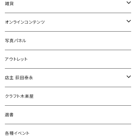
美術
POLEWARDS
雑貨
Tシャツ
バッグ
オンラインコンテンツ
ブックカバー
冒険クロストーク
写真パネル
マグカップ
アウトレット
傘
店主 荻田泰永
食料品
書籍
クラフト木楽屋
その他
ウェア
選書
各種イベント