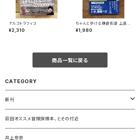
ナルコトラフィコ
ちゃんと歩ける鎌倉街道 上道・
中道・下道
¥2,310
¥1,980
商品一覧に戻る
CATEGORY
新刊
和書
荻田オススメ冒険探検本、とその付近
文学・小説・物語
井上奈奈