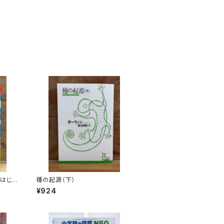
 はじめ
種の起源（下）
¥924