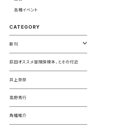
各種イベント
CATEGORY
新刊
和書
荻田オススメ冒険探検本、とその付近
文学・小説・物語
井上奈奈
随筆・ノンフィクション・その他
高野秀行
旅行・紀行
角幡唯介
人文・社会