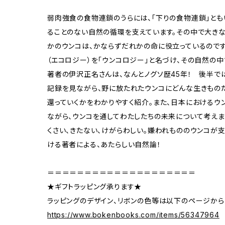
弱肉強食の食物連鎖のうらには、「下りの食物連鎖」とも
ることのない自然の循環を支えています。その中で大きな
かのウンコは、かならずだれかの命に役立っているのです
（エコロジー）を「ウンコロジー」と名づけ、その自然の
著者の伊沢正名さんは、なんとノグソ歴45年！ 後半で
記録を見ながら、野に放たれたウンコにどんな生きものた
還っていくかをわかりやすく紹介。また、日本におけるウ
ながら、ウンコを通してわたしたちの未来について考えま
くさい、きたない、けがらわしい。嫌われもののウンコが
ける著者による、あたらしい自然論！
＝＝＝＝＝＝＝＝＝＝＝＝＝＝＝＝＝＝＝＝
★ギフトラッピング承ります★
ラッピングのデザイン、リボンの色等は以下のページから
https://www.bokenbooks.com/items/56347964