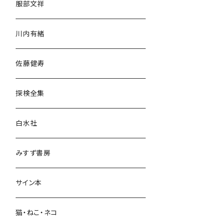
服部文祥
歴史・考古学
川内有緒
宗教・哲学・思想
佐藤健寿
民族・風習
探検全集
言語・ことば
白水社
政治・経済
みすず書房
経営・マネジメント
サイン本
科学・技術
猫・ねこ・ネコ
教育・教養