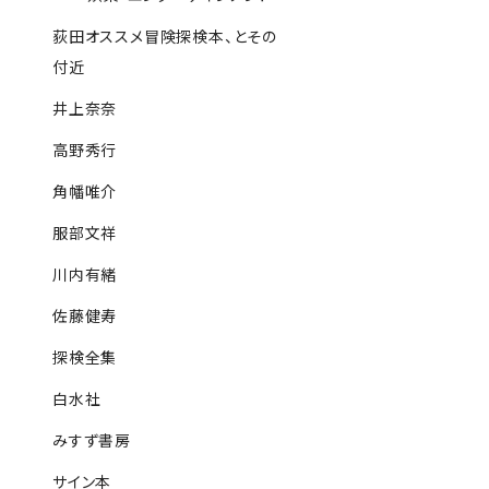
荻田オススメ冒険探検本、とその
付近
井上奈奈
高野秀行
角幡唯介
服部文祥
川内有緒
佐藤健寿
探検全集
白水社
みすず書房
サイン本