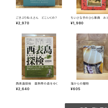
ごきぶりねえさん どこいくの？
ちいさな手のひら事典 お
¥2,970
¥1,980
西表島探検 亜熱帯の森をゆく
海からの贈物
¥2,640
¥605