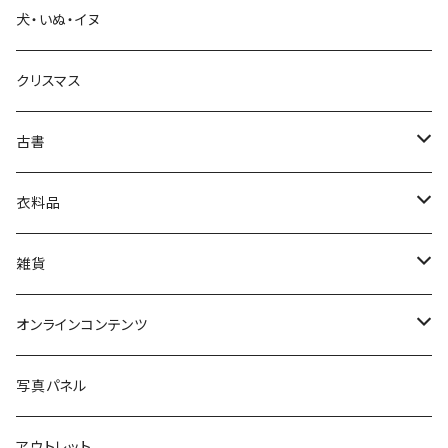
犬・いぬ・イヌ
生活・暮らし
クリスマス
芸術・絵画・写真
古書
絵本・児童書
娯楽・エンターテインメント
古書セット
衣料品
美術
POLEWARDS
雑貨
Tシャツ
バッグ
オンラインコンテンツ
ブックカバー
冒険クロストーク
写真パネル
マグカップ
アウトレット