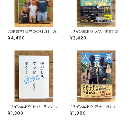
現地取材！世界のくらし31 カナ
【サイン本あり】メソポタミアの
ダ
ボート三人男
¥4,400
¥2,420
【サイン本あり】伸びしろマンが
【サイン本あり】酒を主食とする
ゆく！
人々 エチオピアの科学的秘境
¥1,300
¥1,980
を旅する