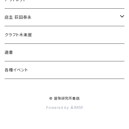
傘
店主 荻田泰永
食料品
書籍
クラフト木楽屋
その他
ウェア
選書
各種イベント
© 冒険研究所書店
Powered by