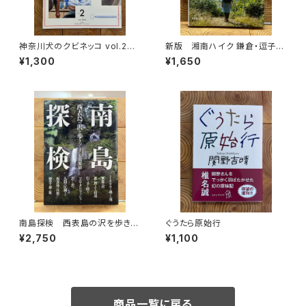
神奈川犬のクビネッコ vol.2
新版 湘南ハイク 鎌倉・逗子・
特集：CRAFT on my LIFE
葉山・横須賀・三浦の山と海歩き
¥1,300
¥1,650
南島探検 西表島の沢を歩きつ
ぐうたら原始行
くす
¥2,750
¥1,100
商品一覧に戻る