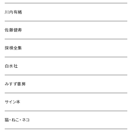
歴史・考古学
川内有緒
宗教・哲学・思想
佐藤健寿
民族・風習
探検全集
言語・ことば
白水社
政治・経済
みすず書房
経営・マネジメント
サイン本
科学・技術
猫・ねこ・ネコ
教育・教養