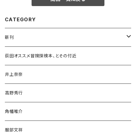
CATEGORY
新刊
和書
荻田オススメ冒険探検本、とその付近
文学・小説・物語
井上奈奈
随筆・ノンフィクション・その他
高野秀行
旅行・紀行
角幡唯介
人文・社会
服部文祥