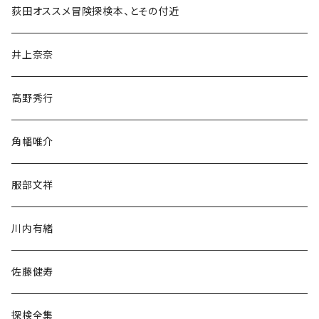
和書
荻田オススメ冒険探検本、とその付近
文学・小説・物語
井上奈奈
随筆・ノンフィクション・その他
高野秀行
旅行・紀行
角幡唯介
人文・社会
服部文祥
歴史・考古学
川内有緒
宗教・哲学・思想
佐藤健寿
民族・風習
探検全集