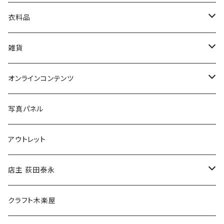
娯楽・エンターテインメント
古書セット
衣料品
美術
POLEWARDS
雑貨
Tシャツ
バッグ
オンラインコンテンツ
ブックカバー
冒険クロストーク
写真パネル
マグカップ
アウトレット
傘
店主 荻田泰永
食料品
書籍
クラフト木楽屋