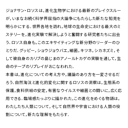
ジョナサン・ロソスは，進化生物学における最新のブレイクスルー
が，いまなお続く科学界屈指の大論争にもたらした新たな知見を
明らかにする．世界各地を訪れ，地球の生命史における最大のミ
ステリーを，進化実験で解決しようと奮闘する研究者たちに出会
う．ロソス自身も，このエキサイティングな新分野のリーダーのひ
とりだ．グッピー，ショウジョウバエ，細菌，キツネ，シカネズミ，そ
して彼自身のカリブの島じまのアノールトカゲの実験を通して，生
命のテープのリプレイがおこなわれた．
本書は，進化についての考え方や，議論のあり方を一変させるだ
ろう．自然淘汰と進化的変化に関するロソスの洞察は，生態系の
保護，食料供給の安定，有害なウイルスや細菌との闘いに，広く応
用できる．臨場感たっぷりに描かれた，この進化をめぐる物語は，
わたしたち人類について，そして自然界や宇宙における人類の役
割について，新たな理解をもたらす．