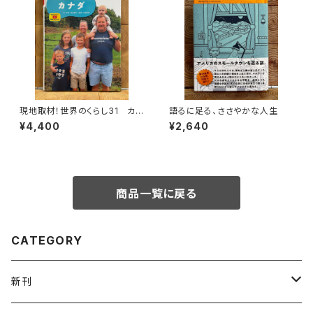
現地取材！世界のくらし31 カナ
語るに足る、ささやかな人生
ダ
¥4,400
¥2,640
商品一覧に戻る
CATEGORY
新刊