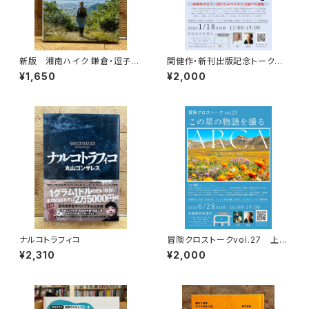
新版 湘南ハイク 鎌倉・逗子・
関健作・新刊出版記念トークイ
葉山・横須賀・三浦の山と海歩き
ベント録画視聴権
¥1,650
¥2,000
ナルコトラフィコ
冒険クロストークvol.27 上田
優紀「この星の物語を撮る」録画
¥2,310
¥2,000
視聴権