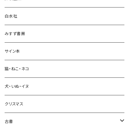
言語・ことば
白水社
政治・経済
みすず書房
経営・マネジメント
サイン本
科学・技術
猫・ねこ・ネコ
教育・教養
犬・いぬ・イヌ
生活・暮らし
クリスマス
芸術・絵画・写真
古書
絵本・児童書