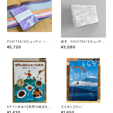
PIHOTEK（ピヒュッティ） + オリ
絵本 PIHOTEK（ピヒュッティ）
ジナルふろしき（薄紫）セット
北極を風と歩く
¥5,720
¥3,080
【サイン本あり】世界の納豆をめ
そらをとびたい
ぐる探検
¥1,430
¥1,650