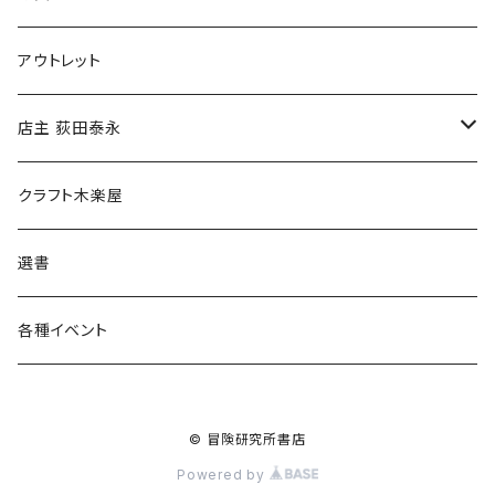
マグカップ
アウトレット
傘
店主 荻田泰永
食料品
書籍
クラフト木楽屋
その他
ウェア
選書
各種イベント
© 冒険研究所書店
Powered by