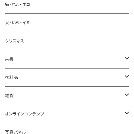
猫・ねこ・ネコ
教育・教養
犬・いぬ・イヌ
生活・暮らし
クリスマス
芸術・絵画・写真
古書
絵本・児童書
娯楽・エンターテインメント
古書セット
衣料品
美術
POLEWARDS
雑貨
Tシャツ
バッグ
オンラインコンテンツ
ブックカバー
冒険クロストーク
写真パネル