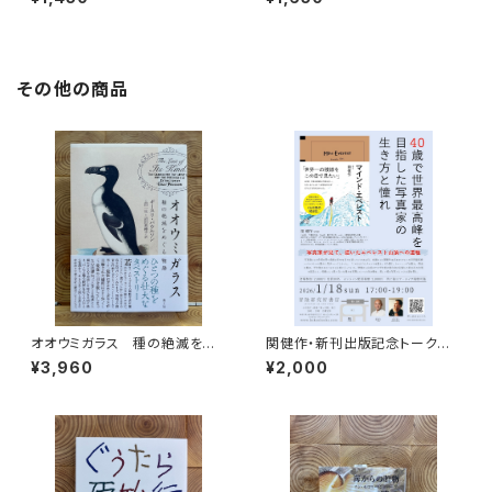
その他の商品
オオウミガラス 種の絶滅をめ
関健作・新刊出版記念トークイ
ぐる物語
ベント録画視聴権
¥3,960
¥2,000