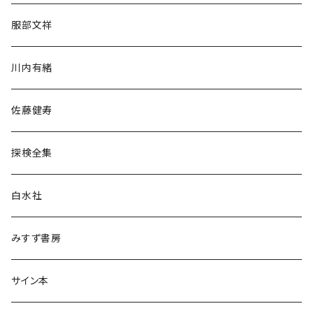
人文・社会
服部文祥
歴史・考古学
川内有緒
宗教・哲学・思想
佐藤健寿
民族・風習
探検全集
言語・ことば
白水社
政治・経済
みすず書房
経営・マネジメント
サイン本
科学・技術