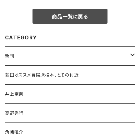
商品一覧に戻る
CATEGORY
新刊
和書
荻田オススメ冒険探検本、とその付近
文学・小説・物語
井上奈奈
随筆・ノンフィクション・その他
高野秀行
旅行・紀行
角幡唯介