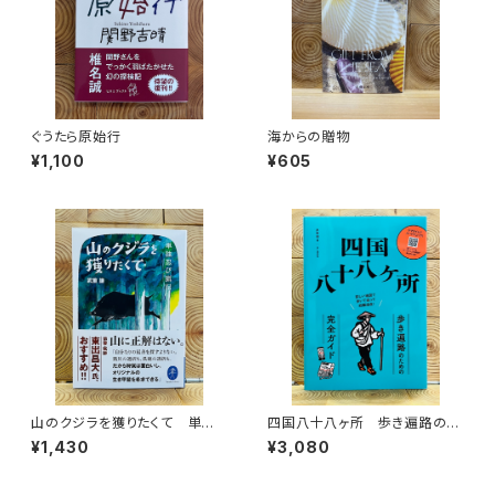
ぐうたら原始行
海からの贈物
¥1,100
¥605
山のクジラを獲りたくて 単独
四国八十八ヶ所 歩き遍路のた
忍び猟記（文庫版）
めの完全ガイド
¥1,430
¥3,080