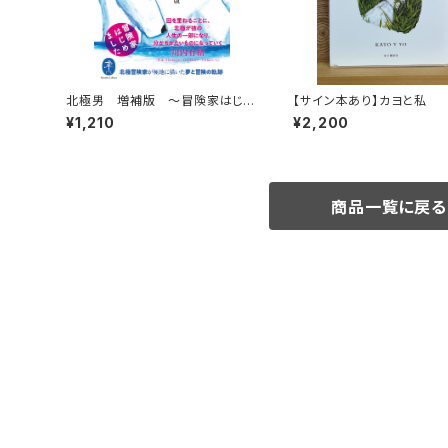
北極男 増補版 〜冒険家はじめ
【サイン本あり】カヨと私
ました〜
¥1,210
¥2,200
商品一覧に戻る