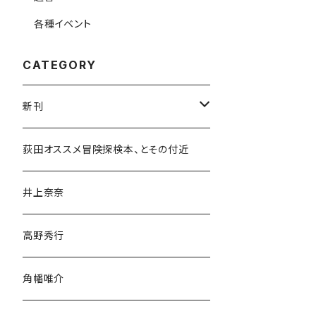
各種イベント
CATEGORY
新刊
和書
荻田オススメ冒険探検本、とその付近
文学・小説・物語
井上奈奈
随筆・ノンフィクション・その他
高野秀行
旅行・紀行
角幡唯介
人文・社会