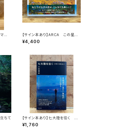
ヤマネ
【サイン本あり】ARCA この星の
物語
¥4,400
に立ちて
【サイン本あり】七大陸を往く 心
を震わす風景を探して
¥1,760