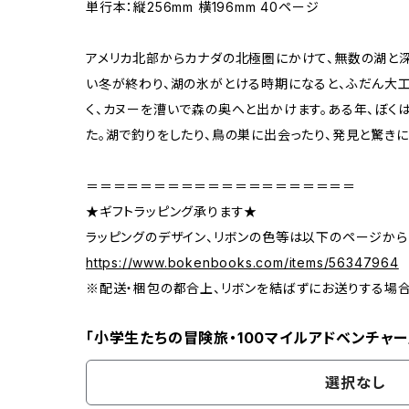
単行本：縦256mm 横196mm 40ページ
アメリカ北部からカナダの北極圏にかけて、無数の湖と深
い冬が終わり、湖の氷がとける時期になると、ふだん大工
く、カヌーを漕いで森の奥へと出かけます。ある年、ぼく
た。湖で釣りをしたり、鳥の巣に出会ったり、発見と驚き
＝＝＝＝＝＝＝＝＝＝＝＝＝＝＝＝＝＝＝＝
★ギフトラッピング承ります★
ラッピングのデザイン、リボンの色等は以下のページから
https://www.bokenbooks.com/items/56347964
※配送・梱包の都合上、リボンを結ばずにお送りする場
「小学生たちの冒険旅・100マイルアドベンチャー
選択なし