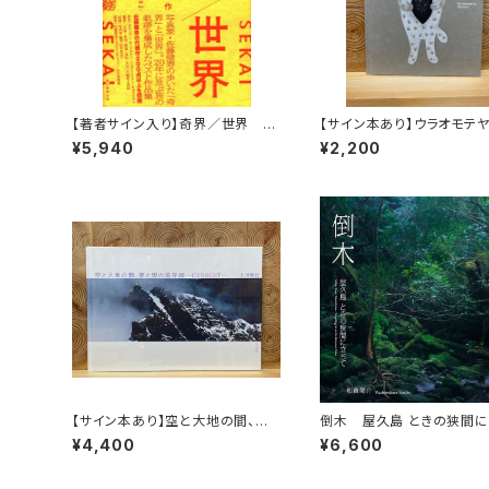
【著者サイン入り】奇界／世界 佐
【サイン本あり】ウラオモテ
藤健寿作品集
コ
¥5,940
¥2,200
【サイン本あり】空と大地の間、夢
倒木 屋久島 ときの狭間
と現の境界線 ─EVEREST─
¥4,400
¥6,600