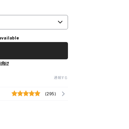
available
方向け
通報する
(295)