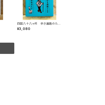
四国八十八ヶ所 歩き遍路のため
の完全ガイド
¥3,080