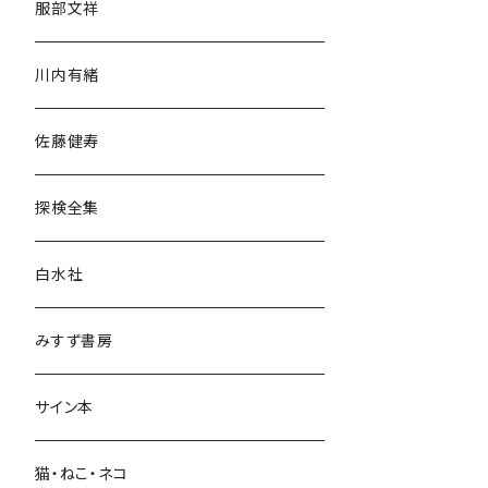
服部文祥
歴史・考古学
川内有緒
宗教・哲学・思想
佐藤健寿
民族・風習
探検全集
言語・ことば
白水社
政治・経済
みすず書房
経営・マネジメント
サイン本
科学・技術
猫・ねこ・ネコ
教育・教養