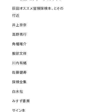
荻田オススメ冒険探検本、とその
付近
井上奈奈
高野秀行
角幡唯介
服部文祥
川内有緒
佐藤健寿
探検全集
白水社
みすず書房
サイン本