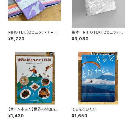
PIHOTEK（ピヒュッティ） + オリ
絵本 PIHOTEK（ピヒュッティ）
ジナルふろしき（薄紫）セット
北極を風と歩く
¥5,720
¥3,080
【サイン本あり】世界の納豆をめ
そらをとびたい
ぐる探検
¥1,430
¥1,650