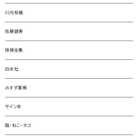
歴史・考古学
川内有緒
宗教・哲学・思想
佐藤健寿
民族・風習
探検全集
言語・ことば
白水社
政治・経済
みすず書房
経営・マネジメント
サイン本
科学・技術
猫・ねこ・ネコ
教育・教養