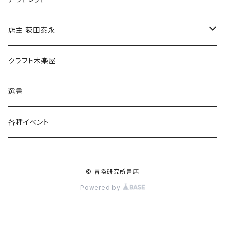
傘
店主 荻田泰永
食料品
書籍
クラフト木楽屋
その他
ウェア
選書
各種イベント
© 冒険研究所書店
Powered by