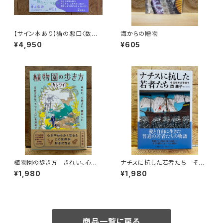
【サイン本あり】猫の悪口〈数量
海からの贈物
限定・オリジナルトート付き〉
¥4,950
¥605
植物園の歩き方 きれい、心地
ナチスに抗した若者たち その
よい、愛おしい さまざまな「うつ
生き方を問う
¥1,980
¥1,980
くしい」を求めて
商品一覧に戻る