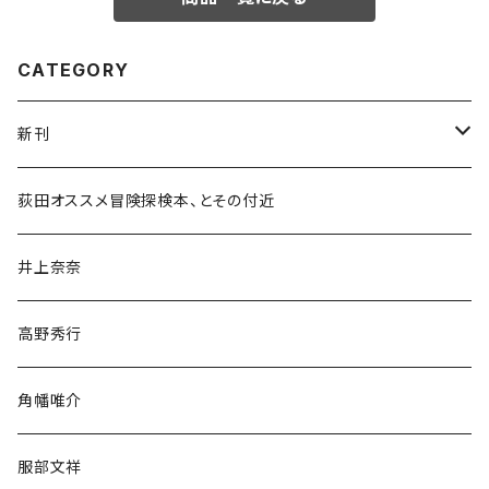
CATEGORY
新刊
和書
荻田オススメ冒険探検本、とその付近
文学・小説・物語
井上奈奈
随筆・ノンフィクション・その他
高野秀行
旅行・紀行
角幡唯介
人文・社会
服部文祥