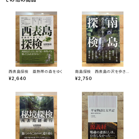
西表島探検 亜熱帯の森をゆく
南島探検 西表島の沢を歩きつ
くす
¥2,640
¥2,750