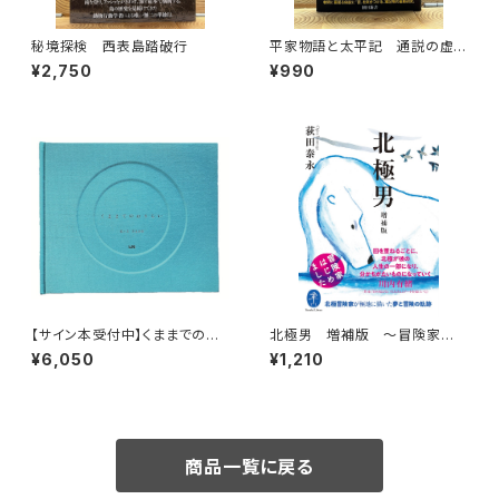
秘境探検 西表島踏破行
平家物語と太平記 通説の虚
像を暴く
¥2,750
¥990
【サイン本受付中】くままでのお
北極男 増補版 〜冒険家はじ
さらい〈特装新版〉
めました〜
¥6,050
¥1,210
商品一覧に戻る