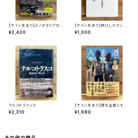
【サイン本あり】メソポタミアの
【サイン本あり】伸びしろマンが
ボート三人男
ゆく！
¥2,420
¥1,300
ナルコトラフィコ
【サイン本あり】酒を主食とする
人々 エチオピアの科学的秘境
¥2,310
¥1,980
を旅する
その他の商品