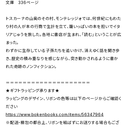
文庫 336ページ
トスカーナの山奥のその村、モンテレッジォでは、何世紀にもわた
り村の人が本の行商で生計を立て、籠いっぱいの本を担いでイタ
リアじゅうを旅した。各地に書店が生まれ、「読む」ということが広
まった。
わずかに生存している子孫たちを追いかけ、消えゆく話を聞き歩
き、歴史の積み重なりを感じながら、突き動かされるように書か
れた奇跡のノンフィクション。
＝＝＝＝＝＝＝＝＝＝＝＝＝＝＝＝＝＝＝＝
★ギフトラッピング承ります★
ラッピングのデザイン、リボンの色等は以下のページからご確認く
ださい
https://www.bokenbooks.com/items/56347964
※配送・梱包の都合上、リボンを結ばずにお送りする場合もござ