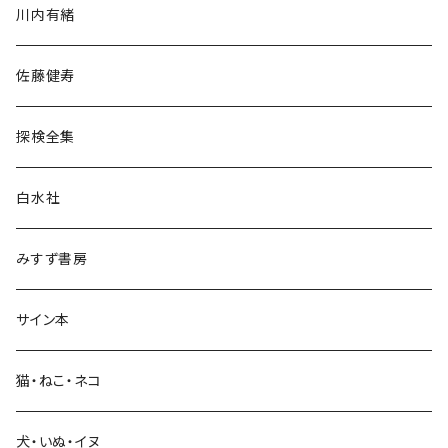
川内有緒
宗教・哲学・思想
佐藤健寿
民族・風習
探検全集
言語・ことば
白水社
政治・経済
みすず書房
経営・マネジメント
サイン本
科学・技術
猫・ねこ・ネコ
教育・教養
犬・いぬ・イヌ