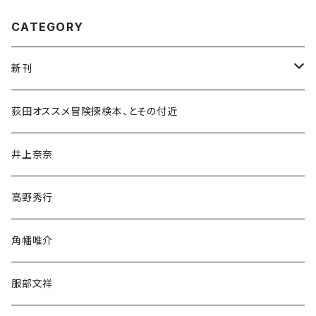
CATEGORY
新刊
和書
荻田オススメ冒険探検本、とその付近
文学・小説・物語
井上奈奈
随筆・ノンフィクション・その他
高野秀行
旅行・紀行
角幡唯介
人文・社会
服部文祥
歴史・考古学