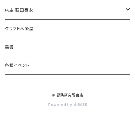
傘
店主 荻田泰永
食料品
書籍
クラフト木楽屋
その他
ウェア
選書
各種イベント
© 冒険研究所書店
Powered by