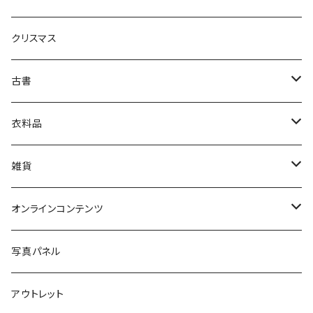
生活・暮らし
クリスマス
芸術・絵画・写真
古書
絵本・児童書
娯楽・エンターテインメント
古書セット
衣料品
美術
POLEWARDS
雑貨
Tシャツ
バッグ
オンラインコンテンツ
ブックカバー
冒険クロストーク
写真パネル
マグカップ
アウトレット