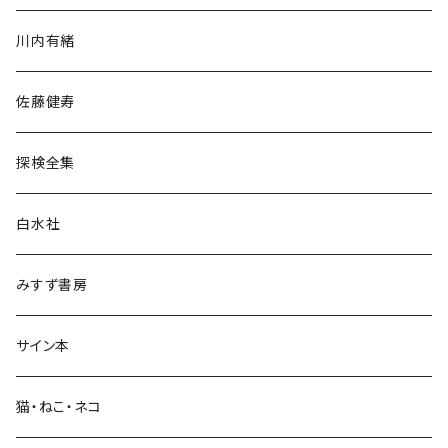
歴史・考古学
川内有緒
宗教・哲学・思想
佐藤健寿
民族・風習
探検全集
言語・ことば
白水社
政治・経済
みすず書房
経営・マネジメント
サイン本
科学・技術
猫・ねこ・ネコ
教育・教養