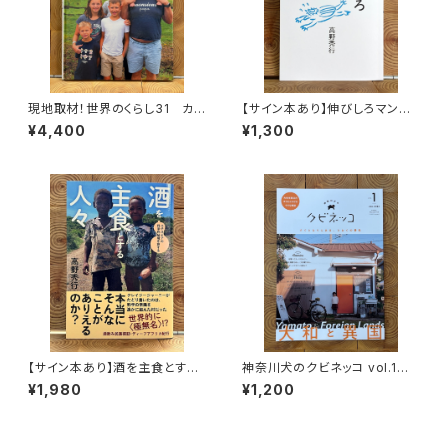
現地取材！世界のくらし31 カナ
【サイン本あり】伸びしろマンが
ダ
ゆく！
¥4,400
¥1,300
【サイン本あり】酒を主食とする
神奈川犬のクビネッコ vol.1
人々 エチオピアの科学的秘境
特集：大和と異国
¥1,980
¥1,200
を旅する