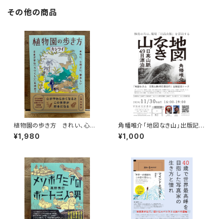
その他の商品
植物園の歩き方 きれい、心地
角幡唯介「地図なき山」出版記念
よい、愛おしい さまざまな「うつ
トークイベント録画視聴権
¥1,980
¥1,000
くしい」を求めて