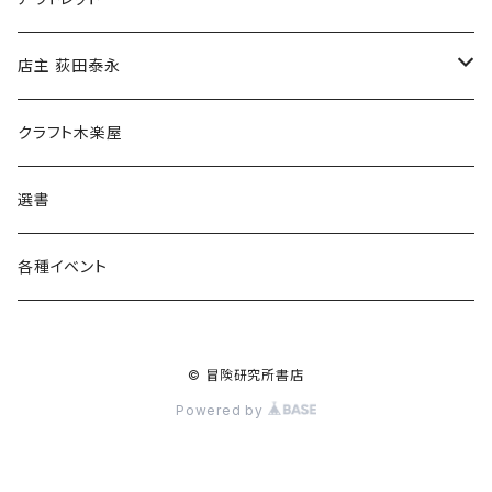
傘
店主 荻田泰永
食料品
書籍
クラフト木楽屋
その他
ウェア
選書
各種イベント
© 冒険研究所書店
Powered by