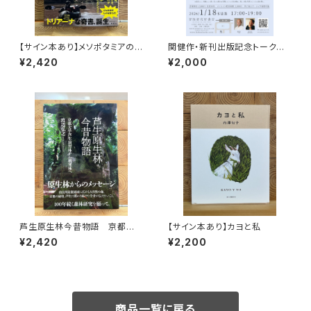
【サイン本あり】メソポタミアの
関健作・新刊出版記念トークイ
ボート三人男
ベント録画視聴権
¥2,420
¥2,000
芦生原生林今昔物語 京都大
【サイン本あり】カヨと私
学芦生演習林から研究林へ
¥2,420
¥2,200
商品一覧に戻る