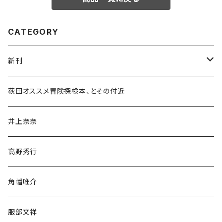
CATEGORY
新刊
和書
荻田オススメ冒険探検本、とその付近
文学・小説・物語
井上奈奈
随筆・ノンフィクション・その他
高野秀行
旅行・紀行
角幡唯介
人文・社会
服部文祥