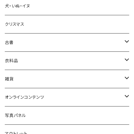
犬・いぬ・イヌ
生活・暮らし
クリスマス
芸術・絵画・写真
古書
絵本・児童書
娯楽・エンターテインメント
古書セット
衣料品
美術
POLEWARDS
雑貨
Tシャツ
バッグ
オンラインコンテンツ
ブックカバー
冒険クロストーク
写真パネル
マグカップ
アウトレット