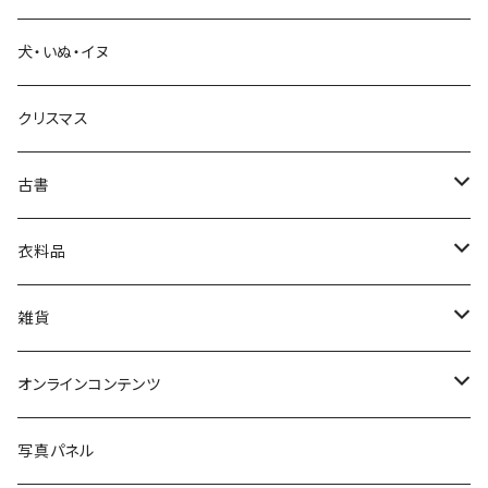
犬・いぬ・イヌ
生活・暮らし
クリスマス
芸術・絵画・写真
古書
絵本・児童書
娯楽・エンターテインメント
古書セット
衣料品
美術
POLEWARDS
雑貨
Tシャツ
バッグ
オンラインコンテンツ
ブックカバー
冒険クロストーク
写真パネル