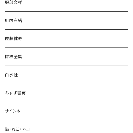
服部文祥
歴史・考古学
川内有緒
宗教・哲学・思想
佐藤健寿
民族・風習
探検全集
言語・ことば
白水社
政治・経済
みすず書房
経営・マネジメント
サイン本
科学・技術
猫・ねこ・ネコ
教育・教養