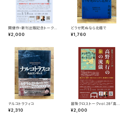
関健作・新刊出版記念トークイ
どうせ死ぬなら北極で
ベント録画視聴権
¥2,000
¥1,760
ナルコトラフィコ
冒険クロストークvol.28「高野
秀行の旅の流儀」録画視聴権
¥2,310
¥2,000