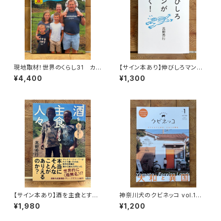
現地取材！世界のくらし31 カナ
【サイン本あり】伸びしろマンが
ダ
ゆく！
¥4,400
¥1,300
【サイン本あり】酒を主食とする
神奈川犬のクビネッコ vol.1
人々 エチオピアの科学的秘境
特集：大和と異国
¥1,980
¥1,200
を旅する