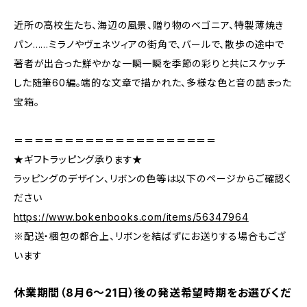
近所の高校生たち、海辺の風景、贈り物のベゴニア、特製薄焼き
パン……ミラノやヴェネツィアの街角で、バールで、散歩の途中で
著者が出合った鮮やかな一瞬一瞬を季節の彩りと共にスケッチ
した随筆60編。端的な文章で描かれた、多様な色と音の詰まった
宝箱。
＝＝＝＝＝＝＝＝＝＝＝＝＝＝＝＝＝＝＝＝
★ギフトラッピング承ります★
ラッピングのデザイン、リボンの色等は以下のページからご確認く
ださい
https://www.bokenbooks.com/items/56347964
※配送・梱包の都合上、リボンを結ばずにお送りする場合もござ
います
休業期間（8月6〜21日）後の発送希望時期をお選びくだ