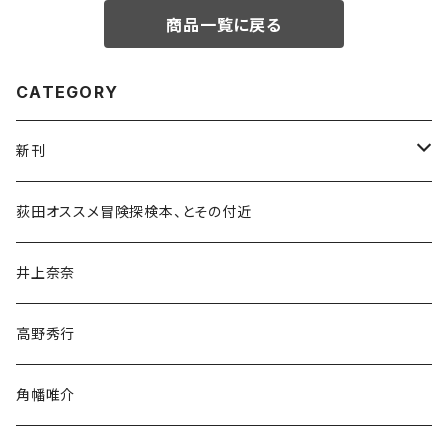
商品一覧に戻る
CATEGORY
新刊
和書
荻田オススメ冒険探検本、とその付近
文学・小説・物語
井上奈奈
随筆・ノンフィクション・その他
高野秀行
旅行・紀行
角幡唯介
人文・社会