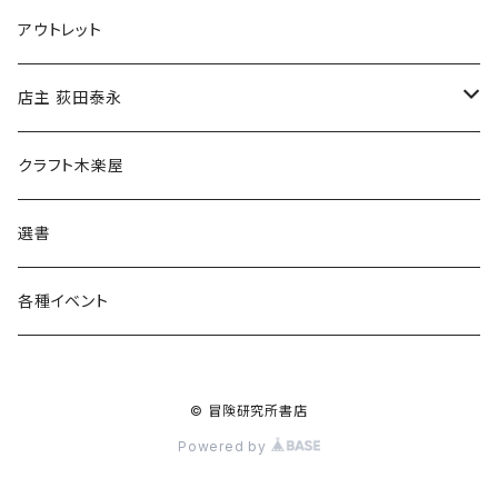
マグカップ
アウトレット
傘
店主 荻田泰永
食料品
書籍
クラフト木楽屋
その他
ウェア
選書
各種イベント
© 冒険研究所書店
Powered by