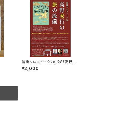
冒険クロストークvol.28「高野秀
行の旅の流儀」録画視聴権
¥2,000