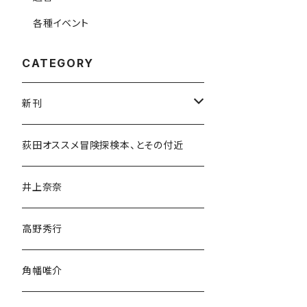
各種イベント
CATEGORY
新刊
和書
荻田オススメ冒険探検本、とその付近
文学・小説・物語
井上奈奈
随筆・ノンフィクション・その他
高野秀行
旅行・紀行
角幡唯介
人文・社会