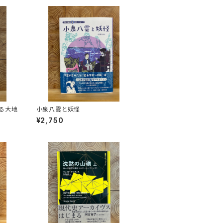
る大地
小泉八雲と妖怪
¥2,750