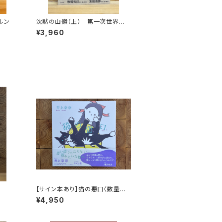
ルン
沈黙の山嶺（上） 第一次世界大
戦とマロリーのエヴェレスト
¥3,960
【サイン本あり】猫の悪口〈数量限
定・オリジナルトート付き〉
¥4,950