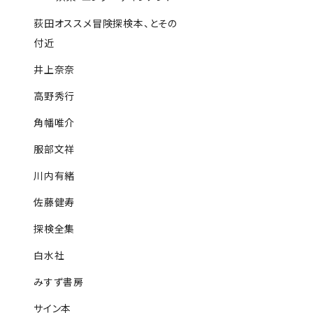
荻田オススメ冒険探検本、とその
付近
井上奈奈
高野秀行
角幡唯介
服部文祥
川内有緒
佐藤健寿
探検全集
白水社
みすず書房
サイン本