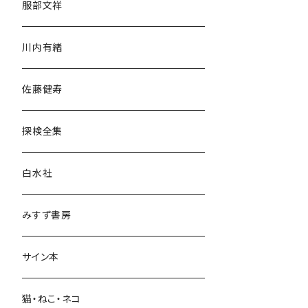
服部文祥
歴史・考古学
川内有緒
宗教・哲学・思想
佐藤健寿
民族・風習
探検全集
言語・ことば
白水社
政治・経済
みすず書房
経営・マネジメント
サイン本
科学・技術
猫・ねこ・ネコ
教育・教養