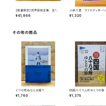
【数量限定】世界探検全集 全16
小泉八雲 ラフカディオ・ヘ
巻＋全巻購入特典「第17巻（非売
¥41,866
¥1,320
品）」【当店限定】
その他の商品
どうせ死ぬなら北極で
四国八十八ヵ所ゆとりの旅
¥1,760
¥1,375