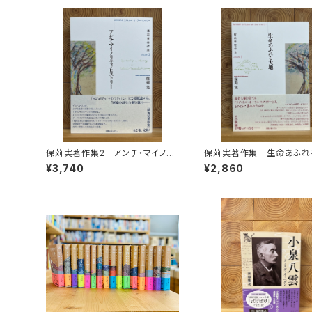
保苅実著作集2 アンチ・マイノリ
保苅実著作集 生命あふれ
ティ・ヒストリー
¥3,740
¥2,860