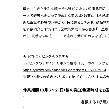
幕末に生きた多彩な顔を持つ稀代の才人、松浦武四郎。
一人で蝦夷へ向かって作成した集大成・蝦夷山川地理取
めた直筆の野帳や覚書から、特に暮らしや道具、動植物
を多数紹介します。また、旅の集大成である書斎「一畳敷
がら、真摯な中にもユーモア溢れる武四郎のまなざしに
＝＝＝＝＝＝＝＝＝＝＝＝＝＝＝＝＝＝＝＝
★ギフトラッピング承ります★
ラッピングのデザイン、リボンの色等は以下のページから
https://www.bokenbooks.com/items/56347964
※配送・梱包の都合上、リボンを結ばずにお送りする場
休業期間（8月6〜21日）後の発送希望時期をお
選択する（必須）