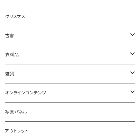
生活・暮らし
クリスマス
芸術・絵画・写真
古書
絵本・児童書
娯楽・エンターテインメント
古書セット
衣料品
美術
POLEWARDS
雑貨
Tシャツ
バッグ
オンラインコンテンツ
ブックカバー
冒険クロストーク
写真パネル
マグカップ
アウトレット