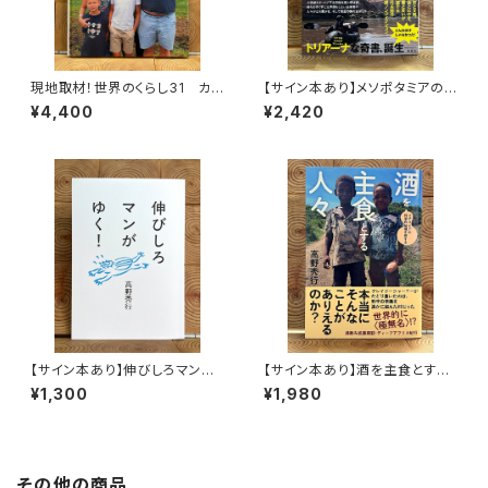
現地取材！世界のくらし31 カナ
【サイン本あり】メソポタミアの
ダ
ボート三人男
¥4,400
¥2,420
【サイン本あり】伸びしろマンが
【サイン本あり】酒を主食とする
ゆく！
人々 エチオピアの科学的秘境
¥1,300
¥1,980
を旅する
その他の商品