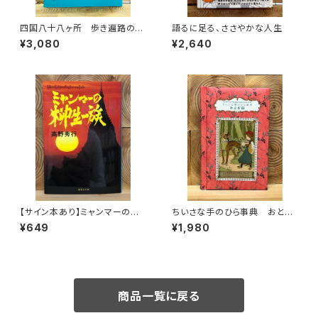
四国八十八ヶ所 歩き遍路のた
語るに足る、ささやかな人生
めの完全ガイド
¥3,080
¥2,640
【サイン本あり】ミャンマーの柳
ちいさな手のひら事典 おとぎ
生一族
話
¥649
¥1,980
商品一覧に戻る