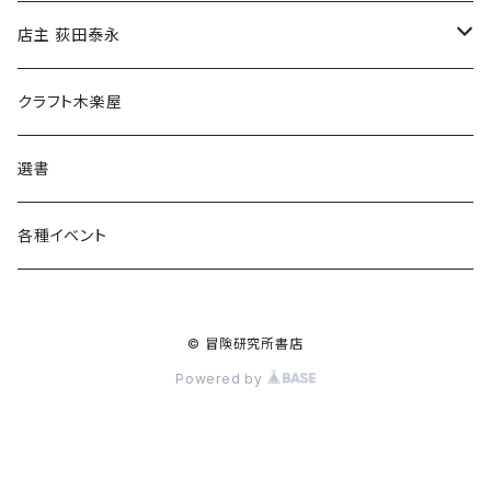
傘
店主 荻田泰永
食料品
書籍
クラフト木楽屋
その他
ウェア
選書
各種イベント
© 冒険研究所書店
Powered by