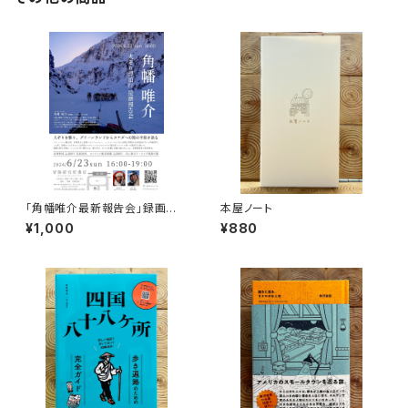
「角幡唯介最新報告会」録画視
本屋ノート
聴権
¥1,000
¥880