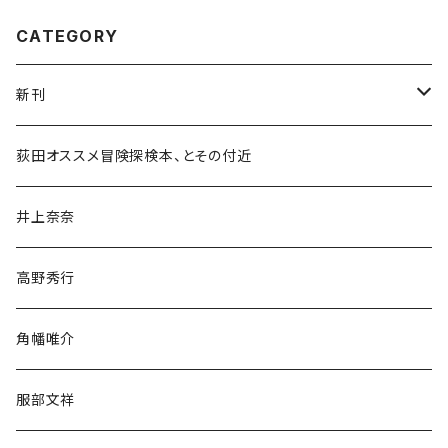
CATEGORY
新刊
和書
荻田オススメ冒険探検本、とその付近
文学・小説・物語
井上奈奈
随筆・ノンフィクション・その他
高野秀行
旅行・紀行
角幡唯介
人文・社会
服部文祥
歴史・考古学