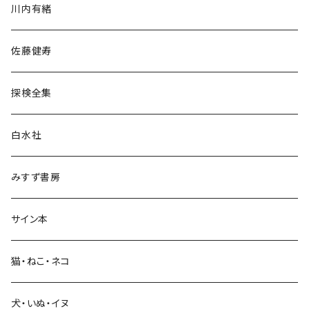
川内有緒
宗教・哲学・思想
佐藤健寿
民族・風習
探検全集
言語・ことば
白水社
政治・経済
みすず書房
経営・マネジメント
サイン本
科学・技術
猫・ねこ・ネコ
教育・教養
犬・いぬ・イヌ