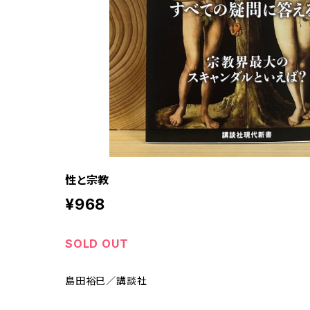
性と宗教
¥968
SOLD OUT
島田裕巳／講談社