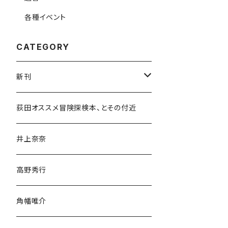
各種イベント
CATEGORY
新刊
和書
荻田オススメ冒険探検本、とその付近
文学・小説・物語
井上奈奈
随筆・ノンフィクション・その他
高野秀行
旅行・紀行
角幡唯介
人文・社会