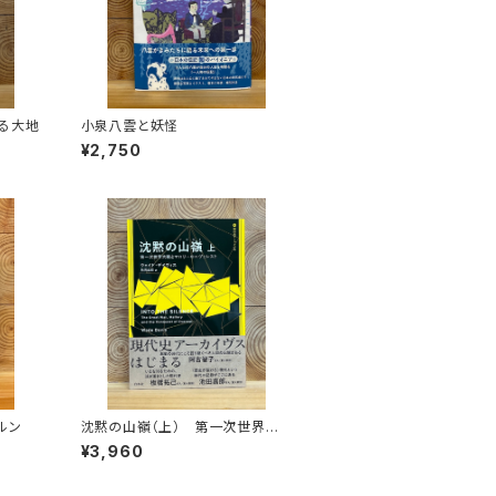
る大地
小泉八雲と妖怪
¥2,750
ルン
沈黙の山嶺（上） 第一次世界大
戦とマロリーのエヴェレスト
¥3,960