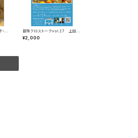
子・葉
冒険クロストークvol.27 上田優
き
紀「この星の物語を撮る」録画視聴
¥2,000
権