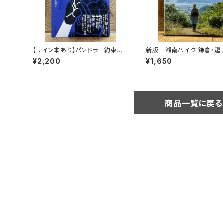
【サイン本あり】パンドラ 約束の
新版 湘南ハイク 鎌倉・逗
頂
山・横須賀・三浦の山と海歩
¥2,200
¥1,650
商品一覧に戻る