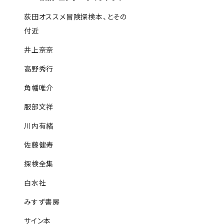
荻田オススメ冒険探検本、とその
付近
井上奈奈
高野秀行
角幡唯介
服部文祥
川内有緒
佐藤健寿
探検全集
白水社
みすず書房
サイン本