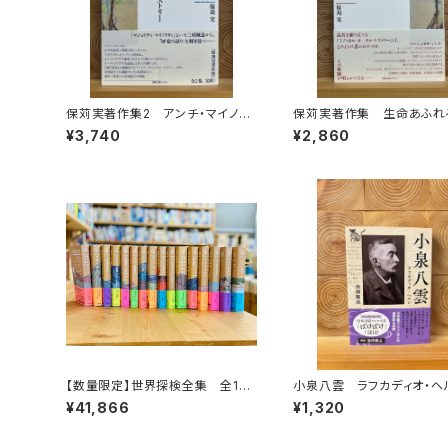
保苅実著作集2 アンチ・マイノリ
保苅実著作集 生命あふれ
ティ・ヒストリー
¥3,740
¥2,860
【数量限定】世界探検全集 全16
小泉八雲 ラフカディオ・ヘ
巻＋全巻購入特典「第17巻（非売
¥41,866
¥1,320
品）」【当店限定】