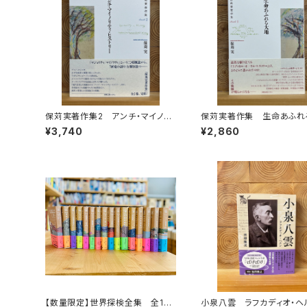
保苅実著作集2 アンチ・マイノリ
保苅実著作集 生命あふれ
ティ・ヒストリー
¥3,740
¥2,860
【数量限定】世界探検全集 全16
小泉八雲 ラフカディオ・ヘ