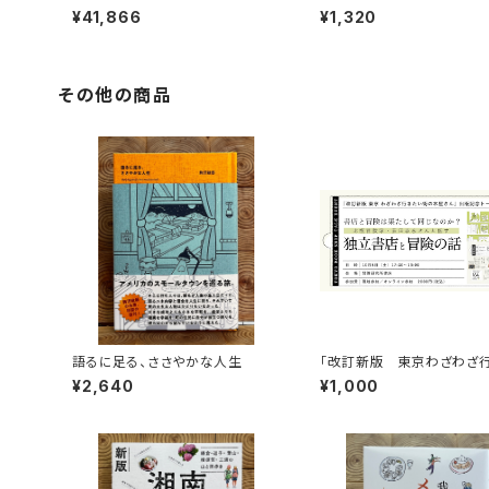
巻＋全巻購入特典「第17巻（非売
¥41,866
¥1,320
品）」【当店限定】
その他の商品
語るに足る、ささやかな人生
「改訂新版 東京わざわざ
い街の本屋さん」出版記念
¥2,640
¥1,000
ベント録画視聴権