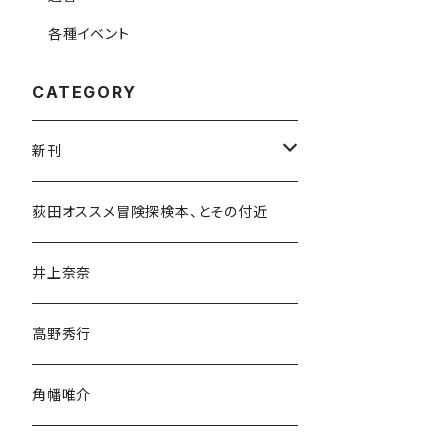
各種イベント
CATEGORY
新刊
和書
荻田オススメ冒険探検本、とその付近
文学・小説・物語
井上奈奈
随筆・ノンフィクション・その他
高野秀行
旅行・紀行
角幡唯介
人文・社会