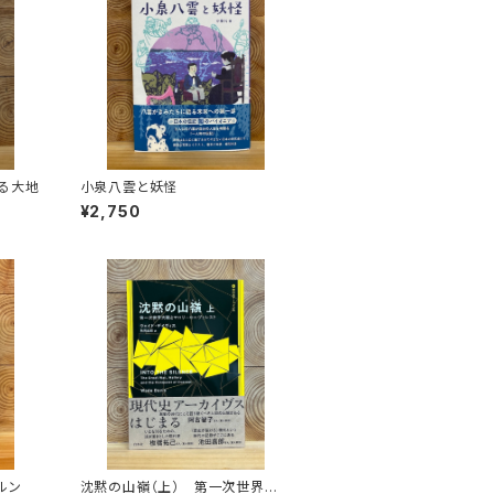
る大地
小泉八雲と妖怪
¥2,750
ルン
沈黙の山嶺（上） 第一次世界大