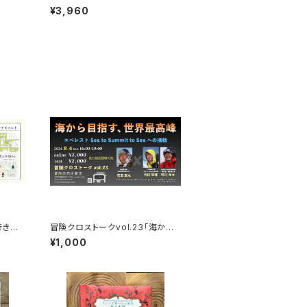
戦とマロリーのエヴェレスト
¥3,960
行きた
冒険クロストークvol.23「海から
トークイ
目指す、世界最高峰」録画視聴権
¥1,000