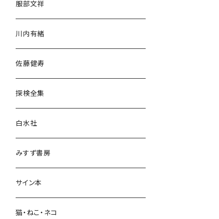
服部文祥
歴史・考古学
川内有緒
宗教・哲学・思想
佐藤健寿
民族・風習
探検全集
言語・ことば
白水社
政治・経済
みすず書房
経営・マネジメント
サイン本
科学・技術
猫・ねこ・ネコ
教育・教養