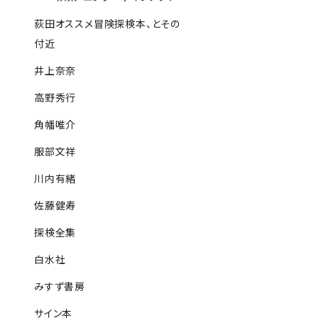
荻田オススメ冒険探検本、とその
付近
井上奈奈
高野秀行
角幡唯介
服部文祥
川内有緒
佐藤健寿
探検全集
白水社
みすず書房
サイン本