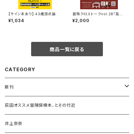
【サイン本あり】 43歳頂点論
冒険クロストークvol.28「高野
秀行の旅の流儀」録画視聴権
¥1,034
¥2,000
商品一覧に戻る
CATEGORY
新刊
和書
荻田オススメ冒険探検本、とその付近
文学・小説・物語
井上奈奈