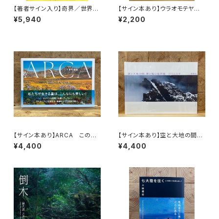
【著者サイン入り】奇界／世界
【サイン本あり】ウラオモテヤマ
佐藤健寿作品集
ネコ
¥5,940
¥2,200
【サイン本あり】ARCA この星
【サイン本あり】空と大地の間、
の物語
夢と現の境界線 ─EVEREST
¥4,400
¥4,400
─