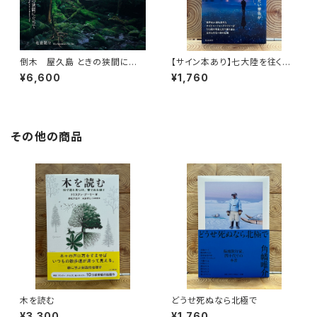
倒木 屋久島 ときの狭間に立
【サイン本あり】七大陸を往く
ちて
心を震わす風景を探して
¥6,600
¥1,760
その他の商品
木を読む
どうせ死ぬなら北極で
¥3,300
¥1,760