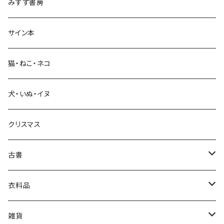
みすず書房
経営・マネジメント
サイン本
科学・技術
猫・ねこ・ネコ
教育・教養
犬・いぬ・イヌ
生活・暮らし
クリスマス
芸術・絵画・写真
古書
絵本・児童書
娯楽・エンターテインメント
古書セット
衣料品
美術
POLEWARDS
雑貨