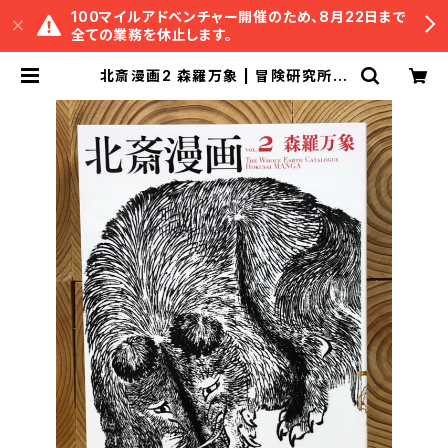
100マイルアドベンチャー開催のため、8月22日まで
全ての業務を休止します。
北斎漫画2 森羅万象 | 冒険研究所書
店