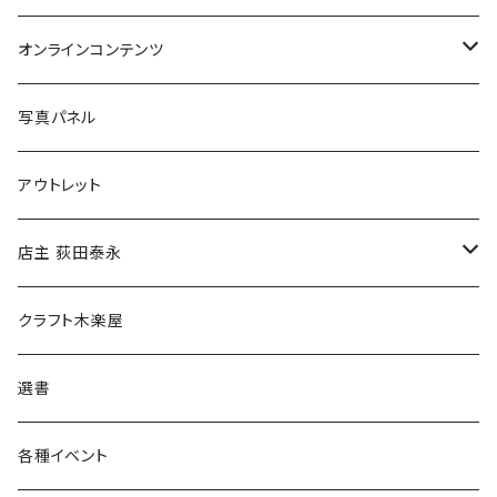
Tシャツ
バッグ
オンラインコンテンツ
ブックカバー
冒険クロストーク
写真パネル
マグカップ
アウトレット
傘
店主 荻田泰永
食料品
書籍
クラフト木楽屋
その他
ウェア
選書
各種イベント