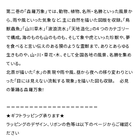
第二巻の「森羅万象」では、動物、植物、名所・名勝といった風景か
ら、雨や風といった気象など、主に自然を描いた図版を収録。「鳥
獣蟲魚」「山川草木」「波浪流水」「天地造化」の４つのカテゴリー
で構成。海のものも山のものも、そして象や虎といった珍獣や、夢
を食べると言い伝えのある獏のような霊獣まで、ありとあらゆる
生きものや、山・川・草花・木、そして全国各地の風景、名勝を集め
ている。
北斎が描いた「水」の表現や雨や風、昼から夜への移り変わりとい
った「目には見えない流転する現象」を描いた図も収録。 必見
の筆踊る森羅万象！
＝＝＝＝＝＝＝＝＝＝＝＝＝＝＝＝＝＝＝＝
★ギフトラッピング承ります★
ラッピングのデザイン、リボンの色等は以下のページからご確認く
ださい