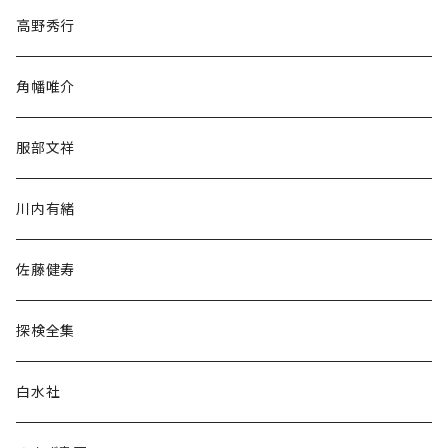
随筆・ノンフィクション・その他
高野秀行
旅行・紀行
角幡唯介
人文・社会
服部文祥
歴史・考古学
川内有緒
宗教・哲学・思想
佐藤健寿
民族・風習
探検全集
言語・ことば
白水社
政治・経済