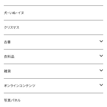
教育・教養
犬・いぬ・イヌ
生活・暮らし
クリスマス
芸術・絵画・写真
古書
絵本・児童書
娯楽・エンターテインメント
古書セット
衣料品
美術
POLEWARDS
雑貨
Tシャツ
バッグ
オンラインコンテンツ
ブックカバー
冒険クロストーク
写真パネル