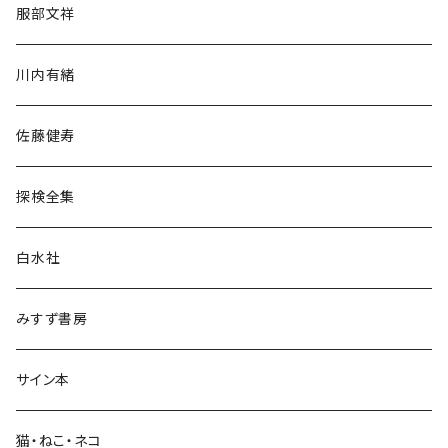
服部文祥
歴史・考古学
川内有緒
宗教・哲学・思想
佐藤健寿
民族・風習
探検全集
言語・ことば
白水社
政治・経済
みすず書房
経営・マネジメント
サイン本
科学・技術
猫・ねこ・ネコ