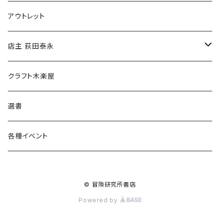
マグカップ
アウトレット
傘
店主 荻田泰永
食料品
書籍
クラフト木楽屋
その他
ウェア
選書
各種イベント
© 冒険研究所書店
Powered by