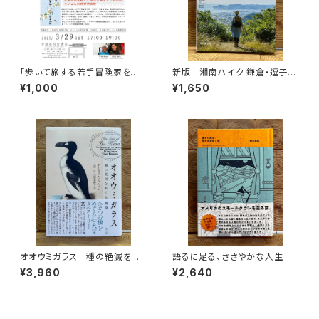
「歩いて旅する若手冒険家を青
新版 湘南ハイク 鎌倉・逗子・
田買い！平井佑樹 × 荻田泰永」
葉山・横須賀・三浦の山と海歩き
¥1,000
¥1,650
録画視聴権
オオウミガラス 種の絶滅をめ
語るに足る、ささやかな人生
ぐる物語
¥3,960
¥2,640