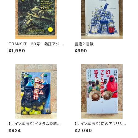
TRANSIT 63号 熱狂アジア
書店と冒険
の秘境へ
¥1,980
¥990
【サイン本あり】イスラム飲酒紀
【サイン本あり】幻のアフリカ納
行
豆を追え！
¥924
¥2,090