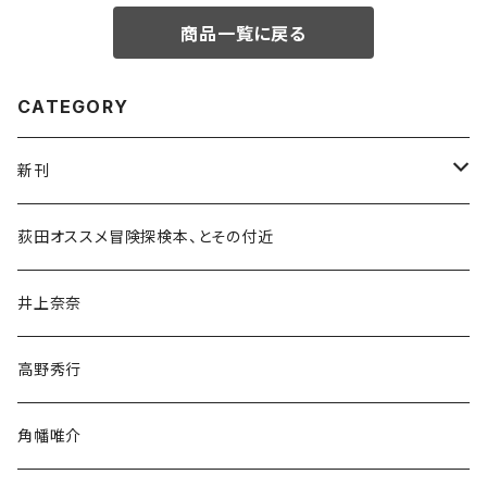
商品一覧に戻る
CATEGORY
新刊
和書
荻田オススメ冒険探検本、とその付近
文学・小説・物語
井上奈奈
随筆・ノンフィクション・その他
高野秀行
旅行・紀行
角幡唯介
人文・社会