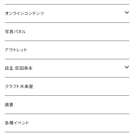
Tシャツ
バッグ
オンラインコンテンツ
ブックカバー
冒険クロストーク
写真パネル
マグカップ
アウトレット
傘
店主 荻田泰永
食料品
書籍
クラフト木楽屋
その他
ウェア
選書
各種イベント