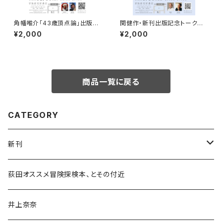
角幡唯介「43歳頂点論」出版記
関健作・新刊出版記念トークイ
念トークイベント録画視聴権
ベント録画視聴権
¥2,000
¥2,000
商品一覧に戻る
CATEGORY
新刊
和書
荻田オススメ冒険探検本、とその付近
文学・小説・物語
井上奈奈