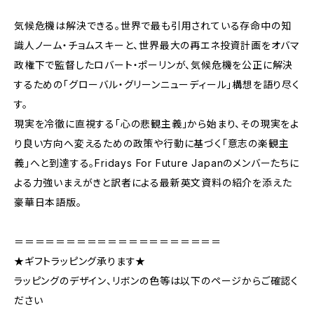
気候危機は解決できる。世界で最も引用されている存命中の知
識人ノーム・チョムスキーと、世界最大の再エネ投資計画をオバマ
政権下で監督したロバート・ポーリンが、気候危機を公正に解決
するための「グローバル・グリーンニューディール」構想を語り尽く
す。
現実を冷徹に直視する「心の悲観主義」から始まり、その現実をよ
り良い方向へ変えるための政策や行動に基づく「意志の楽観主
義」へと到達する。Fridays For Future Japanのメンバーたちに
よる力強いまえがきと訳者による最新英文資料の紹介を添えた
豪華日本語版。
＝＝＝＝＝＝＝＝＝＝＝＝＝＝＝＝＝＝＝＝
★ギフトラッピング承ります★
ラッピングのデザイン、リボンの色等は以下のページからご確認く
ださい