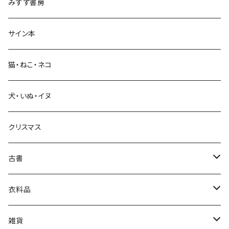
みすず書房
経営・マネジメント
サイン本
科学・技術
猫・ねこ・ネコ
教育・教養
犬・いぬ・イヌ
生活・暮らし
クリスマス
芸術・絵画・写真
古書
絵本・児童書
娯楽・エンターテインメント
古書セット
衣料品
美術
POLEWARDS
雑貨