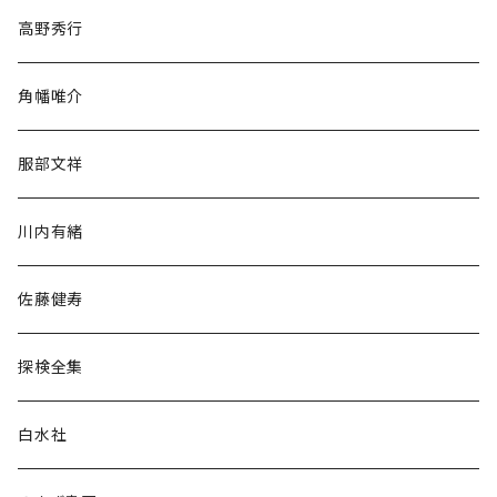
随筆・ノンフィクション・その他
高野秀行
旅行・紀行
角幡唯介
人文・社会
服部文祥
歴史・考古学
川内有緒
宗教・哲学・思想
佐藤健寿
民族・風習
探検全集
言語・ことば
白水社
政治・経済