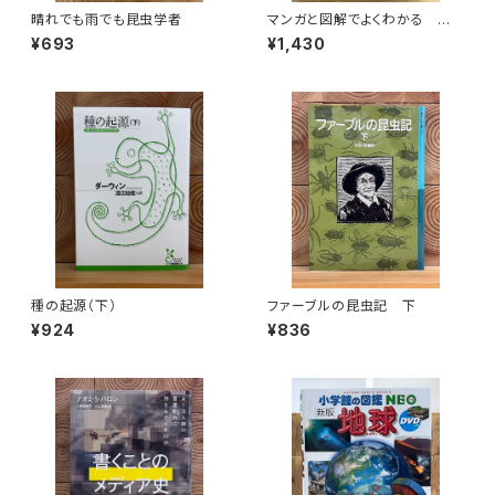
晴れでも雨でも昆虫学者
マンガと図解でよくわかる はじ
めての気象学
¥693
¥1,430
種の起源（下）
ファーブルの昆虫記 下
¥924
¥836