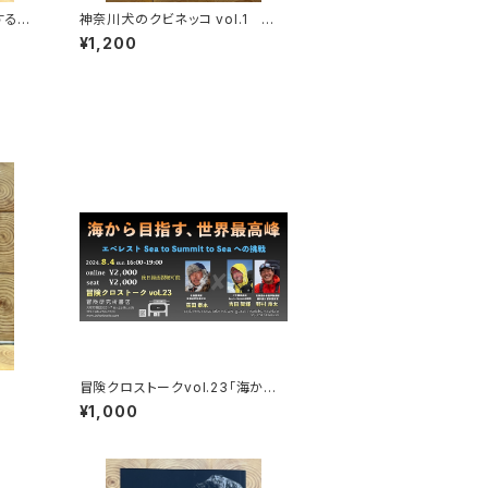
する
神奈川犬のクビネッコ vol.1 特
秘境を
集：大和と異国
¥1,200
冒険クロストークvol.23「海から
目指す、世界最高峰」録画視聴権
¥1,000