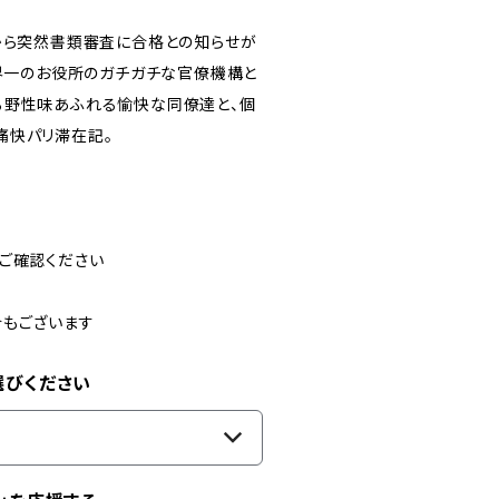
から突然書類審査に合格との知らせが
世界一のお役所のガチガチな官僚機構と
る野性味あふれる愉快な同僚達と、個
痛快パリ滞在記。
ご確認ください
合もございます
選びください