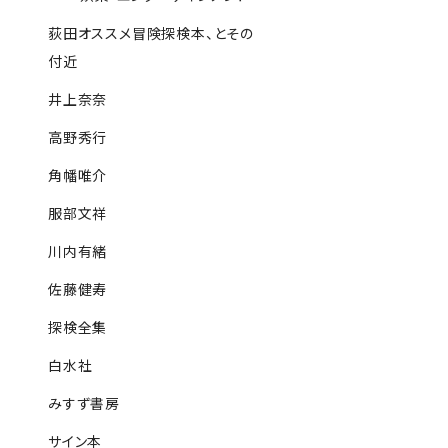
荻田オススメ冒険探検本、とその
付近
井上奈奈
高野秀行
角幡唯介
服部文祥
川内有緒
佐藤健寿
探検全集
白水社
みすず書房
サイン本