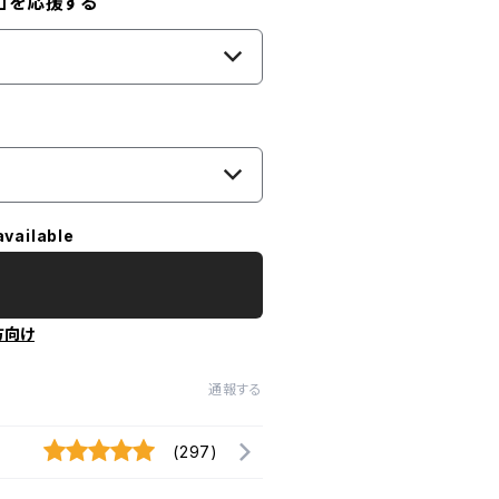
」を応援する
available
方向け
通報する
(297)