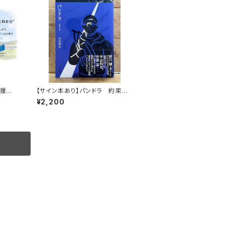
応援企
【サイン本あり】パンドラ 約束の
マイル
頂
¥2,200