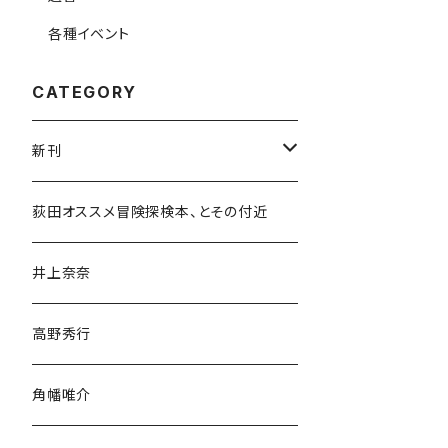
各種イベント
CATEGORY
新刊
和書
荻田オススメ冒険探検本、とその付近
文学・小説・物語
井上奈奈
随筆・ノンフィクション・その他
高野秀行
旅行・紀行
角幡唯介
人文・社会