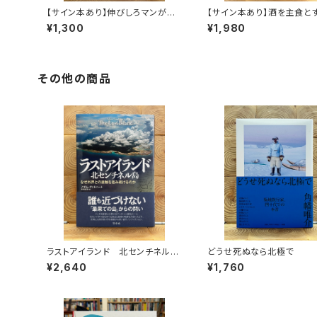
【サイン本あり】伸びしろマンがゆ
【サイン本あり】酒を主食と
く！
人々 エチオピアの科学的
¥1,300
¥1,980
旅する
その他の商品
ラストアイランド 北センチネル
どうせ死ぬなら北極で
島 なぜ外界との接触を拒み続け
¥2,640
¥1,760
るのか