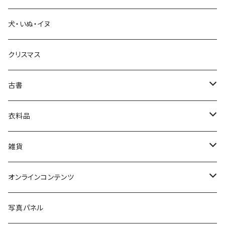
犬・いぬ・イヌ
生活・暮らし
クリスマス
芸術・絵画・写真
古書
絵本・児童書
娯楽・エンターテインメント
古書セット
衣料品
美術
POLEWARDS
雑貨
Tシャツ
バッグ
オンラインコンテンツ
ブックカバー
冒険クロストーク
写真パネル