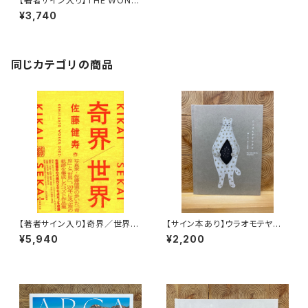
【著者サイン入り】THE WOND
ER MAPS 世界不思議地図
¥3,740
同じカテゴリの商品
【著者サイン入り】奇界／世界
【サイン本あり】ウラオモテヤマ
佐藤健寿作品集
ネコ
¥5,940
¥2,200