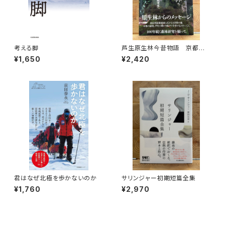
考える脚
芦生原生林今昔物語 京都大
学芦生演習林から研究林へ
¥1,650
¥2,420
君はなぜ北極を歩かないのか
サリンジャー初期短篇全集
¥1,760
¥2,970