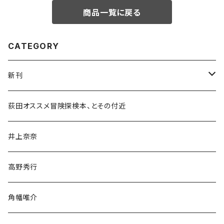
商品一覧に戻る
CATEGORY
新刊
和書
荻田オススメ冒険探検本、とその付近
文学・小説・物語
井上奈奈
随筆・ノンフィクション・その他
高野秀行
旅行・紀行
角幡唯介
人文・社会