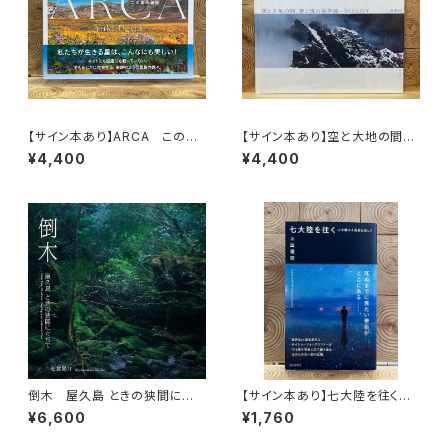
【サイン本あり】ARCA この星
【サイン本あり】空と大地の間、
の物語
夢と現の境界線 ─EVEREST
¥4,400
¥4,400
─
倒木 屋久島 ときの狭間に立
【サイン本あり】七大陸を往く
ちて
心を震わす風景を探して
¥6,600
¥1,760