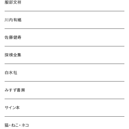
服部文祥
歴史・考古学
川内有緒
宗教・哲学・思想
佐藤健寿
民族・風習
探検全集
言語・ことば
白水社
政治・経済
みすず書房
経営・マネジメント
サイン本
科学・技術
猫・ねこ・ネコ
教育・教養