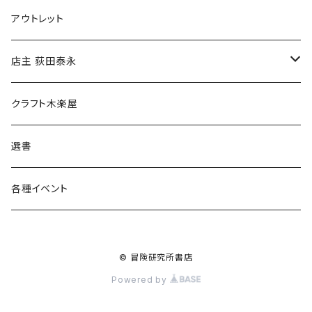
マグカップ
アウトレット
傘
店主 荻田泰永
食料品
書籍
クラフト木楽屋
その他
ウェア
選書
各種イベント
© 冒険研究所書店
Powered by