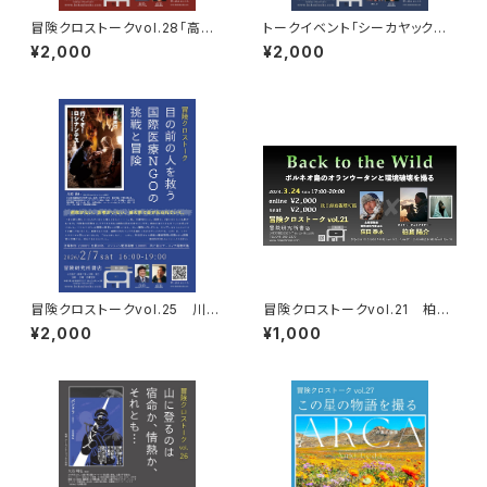
冒険クロストークvol.28「高野
トークイベント「シーカヤックで
秀行の旅の流儀」録画視聴権
インドネシアの潮流を渡る」録画
¥2,000
¥2,000
視聴権
冒険クロストークvol.25 川原
冒険クロストークvol.21 柏倉
尚行「目の前の人を救う 国際医
陽介「Back to the Wild」録画
¥2,000
¥1,000
療NGOの挑戦と冒険」録画視聴
視聴権
権