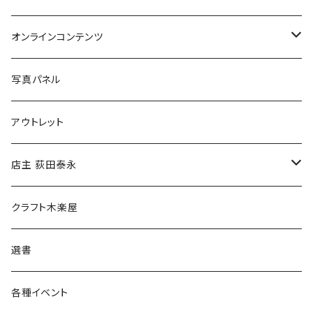
Tシャツ
バッグ
オンラインコンテンツ
ブックカバー
冒険クロストーク
写真パネル
マグカップ
アウトレット
傘
店主 荻田泰永
食料品
書籍
クラフト木楽屋
その他
ウェア
選書
各種イベント