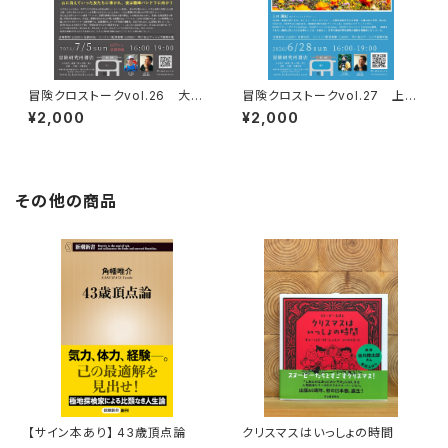
冒険クロストークvol.26 大石
冒険クロストークvol.27 上田
明弘「山に登るのは 宿命か、情
優紀「この星の物語を撮る」録画
¥2,000
¥2,000
熱か、それとも…」録画視聴権
視聴権
その他の商品
【サイン本あり】 43歳頂点論
クリスマスはいっしょの時間