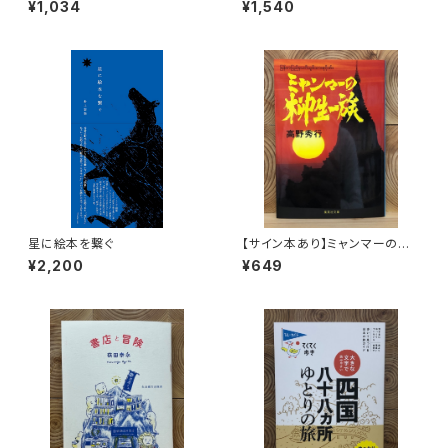
¥1,034
¥1,540
星に絵本を繋ぐ
【サイン本あり】ミャンマーの柳
生一族
¥2,200
¥649