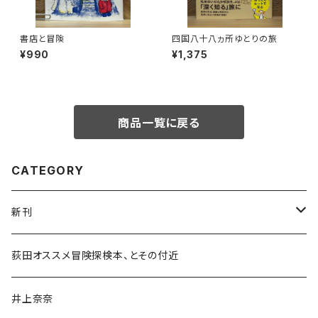
書店と冒険
四国八十八ヵ所ゆとりの旅
¥990
¥1,375
商品一覧に戻る
CATEGORY
新刊
和書
荻田オススメ冒険探検本、とその付近
文学・小説・物語
井上奈奈