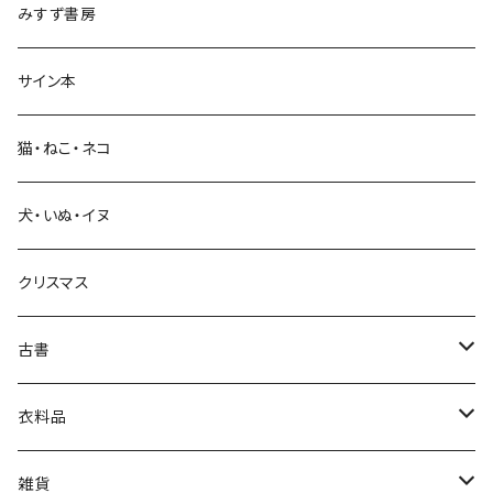
みすず書房
経営・マネジメント
サイン本
科学・技術
猫・ねこ・ネコ
教育・教養
犬・いぬ・イヌ
生活・暮らし
クリスマス
芸術・絵画・写真
古書
絵本・児童書
娯楽・エンターテインメント
古書セット
衣料品
美術
POLEWARDS
雑貨