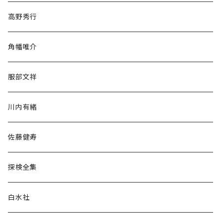
随筆・ノンフィクション・その他
高野秀行
旅行・紀行
角幡唯介
人文・社会
服部文祥
歴史・考古学
川内有緒
宗教・哲学・思想
佐藤健寿
民族・風習
探検全集
言語・ことば
白水社
政治・経済