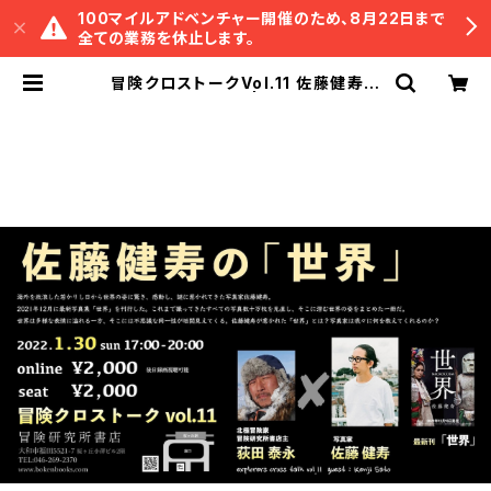
100マイルアドベンチャー開催のため、8月22日まで
全ての業務を休止します。
冒険クロストークVol.11 佐藤健寿の
「世界」録画視聴権 | 冒険研究所書店