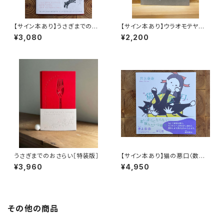
【サイン本あり】うさぎまでのお
【サイン本あり】ウラオモテヤマ
さらい［通常版］
ネコ
¥3,080
¥2,200
うさぎまでのおさらい［特装版］
【サイン本あり】猫の悪口〈数量
限定・オリジナルトート付き〉
¥3,960
¥4,950
その他の商品