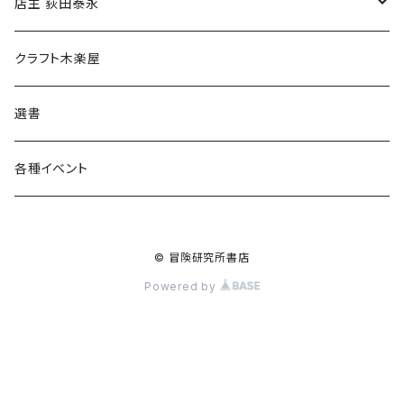
傘
店主 荻田泰永
食料品
書籍
クラフト木楽屋
その他
ウェア
選書
各種イベント
© 冒険研究所書店
Powered by