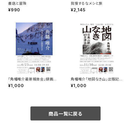
書店と冒険
我慢するなメシと旅
¥990
¥2,145
「角幡唯介最新報告会」録画視
角幡唯介「地図なき山」出版記念
聴権
トークイベント録画視聴権
¥1,000
¥1,000
商品一覧に戻る