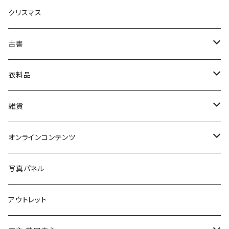
クリスマス
芸術・絵画・写真
古書
絵本・児童書
娯楽・エンターテインメント
古書セット
衣料品
美術
POLEWARDS
雑貨
Tシャツ
バッグ
オンラインコンテンツ
ブックカバー
冒険クロストーク
写真パネル
マグカップ
アウトレット