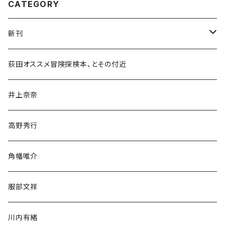
CATEGORY
新刊
和書
荻田オススメ冒険探検本、とその付近
文学・小説・物語
井上奈奈
随筆・ノンフィクション・その他
高野秀行
旅行・紀行
角幡唯介
人文・社会
服部文祥
歴史・考古学
川内有緒