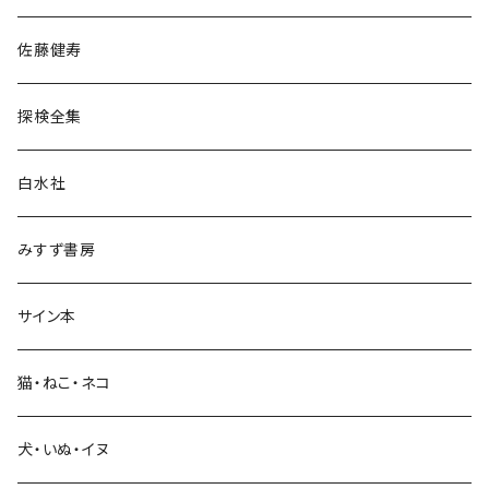
宗教・哲学・思想
佐藤健寿
民族・風習
探検全集
言語・ことば
白水社
政治・経済
みすず書房
経営・マネジメント
サイン本
科学・技術
猫・ねこ・ネコ
教育・教養
犬・いぬ・イヌ
生活・暮らし