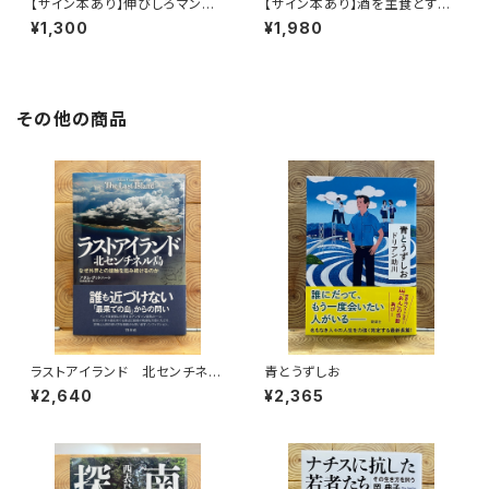
【サイン本あり】伸びしろマンが
【サイン本あり】酒を主食とする
ゆく！
人々 エチオピアの科学的秘境
¥1,300
¥1,980
を旅する
その他の商品
ラストアイランド 北センチネル
青とうずしお
島 なぜ外界との接触を拒み続
¥2,640
¥2,365
けるのか