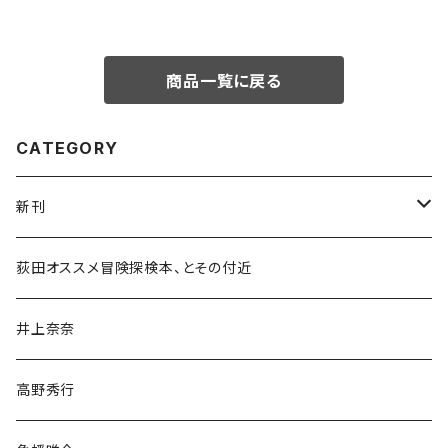
商品一覧に戻る
CATEGORY
新刊
和書
荻田オススメ冒険探検本、とその付近
文学・小説・物語
井上奈奈
随筆・ノンフィクション・その他
高野秀行
旅行・紀行