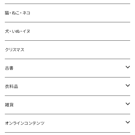
猫・ねこ・ネコ
教育・教養
犬・いぬ・イヌ
生活・暮らし
クリスマス
芸術・絵画・写真
古書
絵本・児童書
娯楽・エンターテインメント
古書セット
衣料品
美術
POLEWARDS
雑貨
Tシャツ
バッグ
オンラインコンテンツ