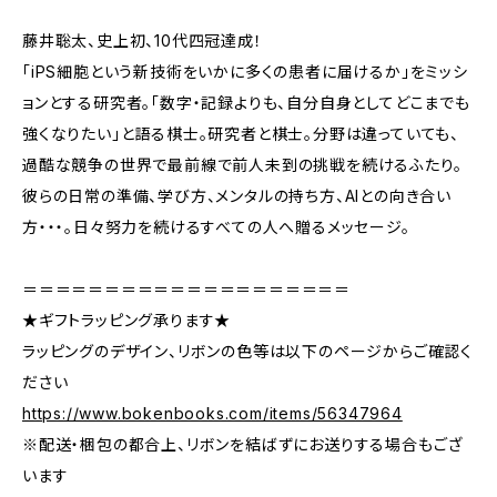
藤井聡太、史上初、10代四冠達成！
「iPS細胞という新技術をいかに多くの患者に届けるか」をミッシ
ョンとする研究者。「数字・記録よりも、自分自身としてどこまでも
強くなりたい」と語る棋士。研究者と棋士。分野は違っていても、
過酷な競争の世界で最前線で前人未到の挑戦を続けるふたり。
彼らの日常の準備、学び方、メンタルの持ち方、AIとの向き合い
方・・・。日々努力を続けるすべての人へ贈るメッセージ。
＝＝＝＝＝＝＝＝＝＝＝＝＝＝＝＝＝＝＝＝
★ギフトラッピング承ります★
ラッピングのデザイン、リボンの色等は以下のページからご確認く
ださい
https://www.bokenbooks.com/items/56347964
※配送・梱包の都合上、リボンを結ばずにお送りする場合もござ
います