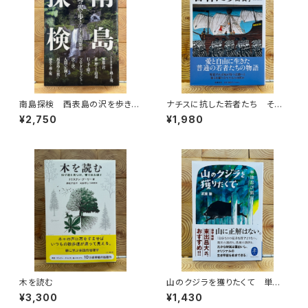
南島探検 西表島の沢を歩きつ
ナチスに抗した若者たち その
くす
生き方を問う
¥2,750
¥1,980
木を読む
山のクジラを獲りたくて 単独
忍び猟記（文庫版）
¥3,300
¥1,430