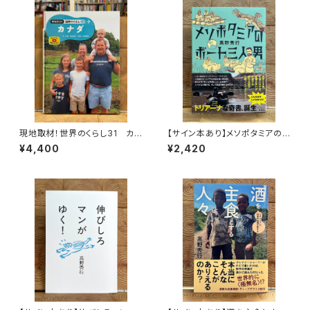
現地取材！世界のくらし31 カナ
【サイン本あり】メソポタミアの
ダ
ボート三人男
¥4,400
¥2,420