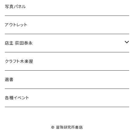
ブックカバー
冒険クロストーク
写真パネル
マグカップ
アウトレット
傘
店主 荻田泰永
食料品
書籍
クラフト木楽屋
その他
ウェア
選書
各種イベント
© 冒険研究所書店