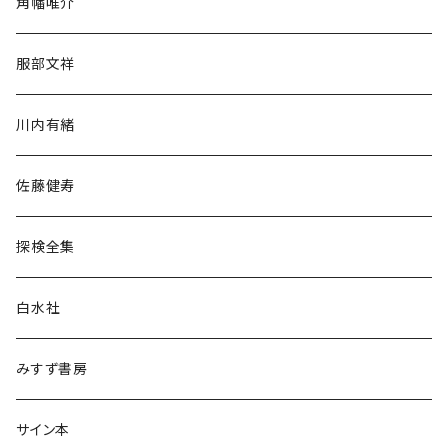
角幡唯介
人文・社会
服部文祥
歴史・考古学
川内有緒
宗教・哲学・思想
佐藤健寿
民族・風習
探検全集
言語・ことば
白水社
政治・経済
みすず書房
経営・マネジメント
サイン本
科学・技術