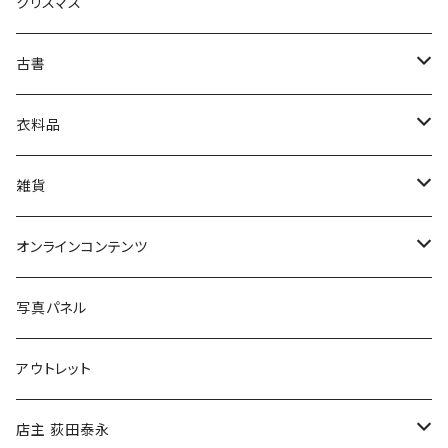
クリスマス
芸術・絵画・写真
古書
絵本・児童書
娯楽・エンターテインメント
古書セット
衣料品
美術
POLEWARDS
雑貨
Tシャツ
バッグ
オンラインコンテンツ
ブックカバー
冒険クロストーク
写真パネル
マグカップ
アウトレット
傘
店主 荻田泰永