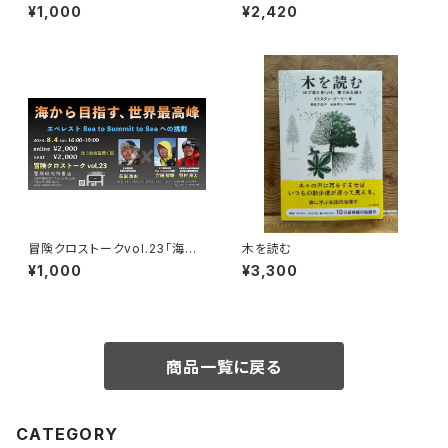
田買い！平井佑樹 × 荻田泰永」
学芦生演習林から研究林へ
¥1,000
¥2,420
録画視聴権
冒険クロストークvol.23「海か
木を読む
ら目指す、世界最高峰」録画視聴
¥1,000
¥3,300
権
商品一覧に戻る
CATEGORY