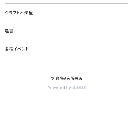
食料品
書籍
クラフト木楽屋
その他
ウェア
選書
各種イベント
© 冒険研究所書店
Powered by