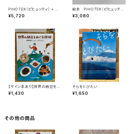
PIHOTEK（ピヒュッティ） + オリ
絵本 PIHOTEK（ピヒュッティ）
ジナルふろしき（薄紫）セット
北極を風と歩く
¥5,720
¥3,080
【サイン本あり】世界の納豆をめ
そらをとびたい
ぐる探検
¥1,430
¥1,650
その他の商品