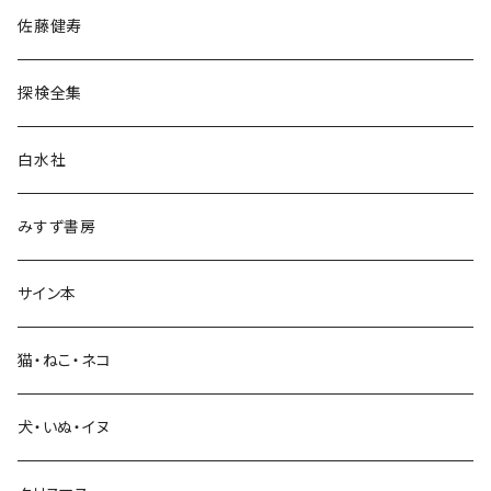
佐藤健寿
民族・風習
探検全集
言語・ことば
白水社
政治・経済
みすず書房
経営・マネジメント
サイン本
科学・技術
猫・ねこ・ネコ
教育・教養
犬・いぬ・イヌ
生活・暮らし