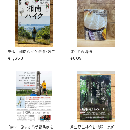
新版 湘南ハイク 鎌倉・逗子・
海からの贈物
葉山・横須賀・三浦の山と海歩き
¥1,650
¥605
「歩いて旅する若手冒険家を青
芦生原生林今昔物語 京都大