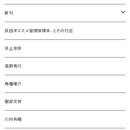
新刊
和書
荻田オススメ冒険探検本、とその付近
文学・小説・物語
井上奈奈
随筆・ノンフィクション・その他
高野秀行
旅行・紀行
角幡唯介
人文・社会
服部文祥
歴史・考古学
川内有緒
宗教・哲学・思想