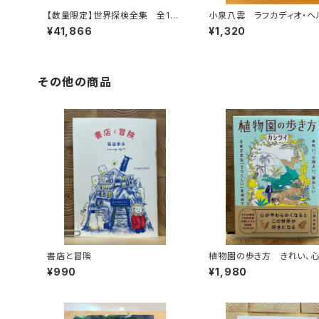
【数量限定】世界探検全集 全16
小泉八雲 ラフカディオ・ヘ
巻＋全巻購入特典「第17巻（非売
¥41,866
¥1,320
品）」【当店限定】
その他の商品
書店と冒険
植物園の歩き方 きれい、
い、愛おしい さまざまな「う
¥990
¥1,980
い」を求めて