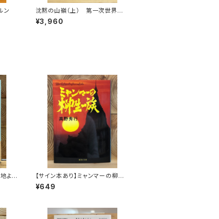
ルン
沈黙の山嶺（上） 第一次世界大
戦とマロリーのエヴェレスト
¥3,960
心地よ
【サイン本あり】ミャンマーの柳生
つくし
一族
¥649