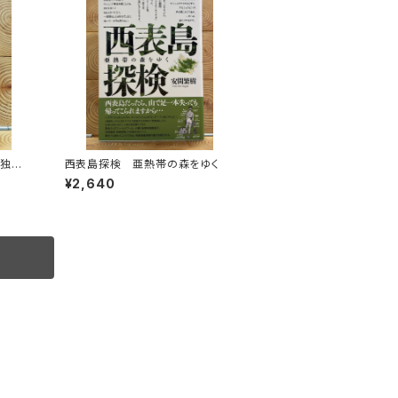
単独忍
西表島探検 亜熱帯の森をゆく
¥2,640