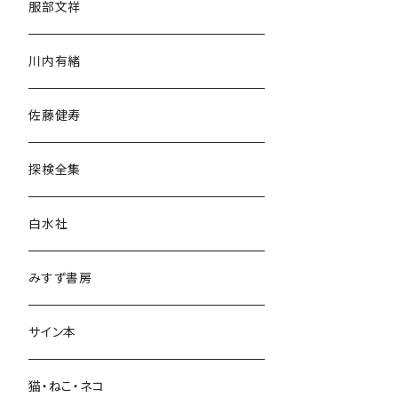
服部文祥
歴史・考古学
川内有緒
宗教・哲学・思想
佐藤健寿
民族・風習
探検全集
言語・ことば
白水社
政治・経済
みすず書房
経営・マネジメント
サイン本
科学・技術
猫・ねこ・ネコ
教育・教養