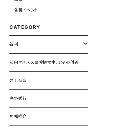
各種イベント
CATEGORY
新刊
和書
荻田オススメ冒険探検本、とその付近
文学・小説・物語
井上奈奈
随筆・ノンフィクション・その他
高野秀行
旅行・紀行
角幡唯介
人文・社会