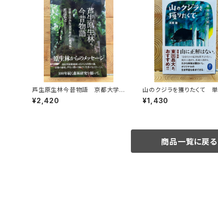
芦生原生林今昔物語 京都大学
山のクジラを獲りたくて 
芦生演習林から研究林へ
び猟記（文庫版）
¥2,420
¥1,430
商品一覧に戻る