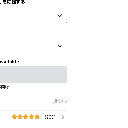
」を応援する
available
方向け
通報する
(295)