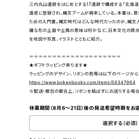
三内丸山遺跡をはじめとする17遺跡で構成する「北海
遺産に登録され、縄文ブームが再来している。本書は、
ための入門書。縄文時代はどんな時代だったのか、縄文
議な形の土器や土偶の意味は何かなど、日本文化の原点
を地図や写真、イラストとともに紹介。
＝＝＝＝＝＝＝＝＝＝＝＝＝＝＝＝＝＝＝＝
★ギフトラッピング承ります★
ラッピングのデザイン、リボンの色等は以下のページから
https://www.bokenbooks.com/items/56347964
※配送・梱包の都合上、リボンを結ばずにお送りする場
休業期間（8月6〜21日）後の発送希望時期をお
選択する（必須）