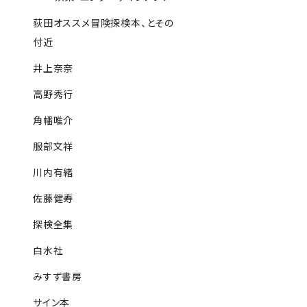
荻田オススメ冒険探検本、とその
付近
井上奈奈
高野秀行
角幡唯介
服部文祥
川内有緒
佐藤健寿
探検全集
白水社
みすず書房
サイン本