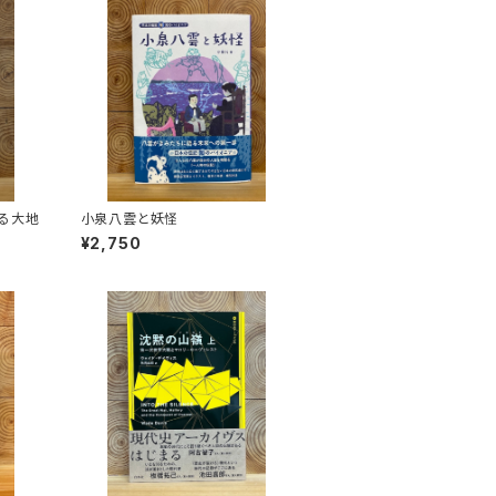
る大地
小泉八雲と妖怪
¥2,750