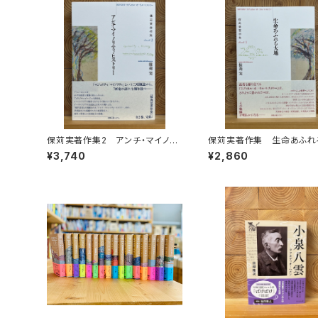
保苅実著作集2 アンチ・マイノリ
保苅実著作集 生命あふれ
ティ・ヒストリー
¥3,740
¥2,860