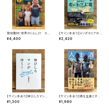
現地取材！世界のくらし31 カナ
【サイン本あり】メソポタミアの
ダ
ボート三人男
¥4,400
¥2,420
【サイン本あり】伸びしろマンが
【サイン本あり】酒を主食とする
ゆく！
人々 エチオピアの科学的秘境
¥1,300
¥1,980
を旅する