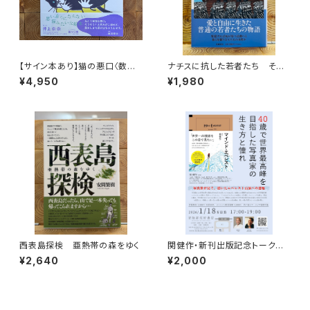
【サイン本あり】猫の悪口〈数量
ナチスに抗した若者たち その
限定・オリジナルトート付き〉
生き方を問う
¥4,950
¥1,980
西表島探検 亜熱帯の森をゆく
関健作・新刊出版記念トークイ
ベント録画視聴権
¥2,640
¥2,000