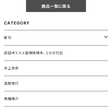
商品一覧に戻る
CATEGORY
新刊
和書
荻田オススメ冒険探検本、とその付近
文学・小説・物語
井上奈奈
随筆・ノンフィクション・その他
高野秀行
旅行・紀行
角幡唯介
人文・社会