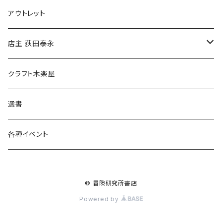
マグカップ
アウトレット
傘
店主 荻田泰永
食料品
書籍
クラフト木楽屋
その他
ウェア
選書
各種イベント
© 冒険研究所書店
Powered by