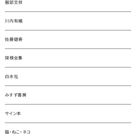
服部文祥
歴史・考古学
川内有緒
宗教・哲学・思想
佐藤健寿
民族・風習
探検全集
言語・ことば
白水社
政治・経済
みすず書房
経営・マネジメント
サイン本
科学・技術
猫・ねこ・ネコ
教育・教養