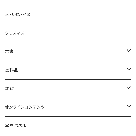
犬・いぬ・イヌ
生活・暮らし
クリスマス
芸術・絵画・写真
古書
絵本・児童書
娯楽・エンターテインメント
古書セット
衣料品
美術
POLEWARDS
雑貨
Tシャツ
バッグ
オンラインコンテンツ
ブックカバー
冒険クロストーク
写真パネル