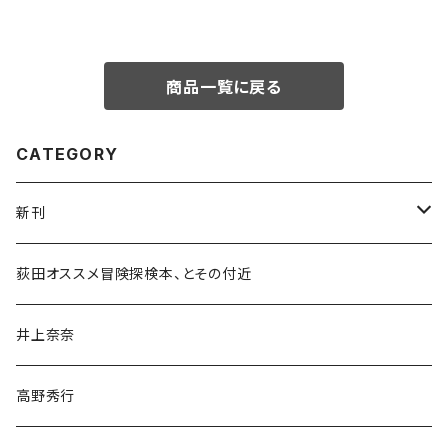
商品一覧に戻る
CATEGORY
新刊
和書
荻田オススメ冒険探検本、とその付近
文学・小説・物語
井上奈奈
随筆・ノンフィクション・その他
高野秀行
旅行・紀行