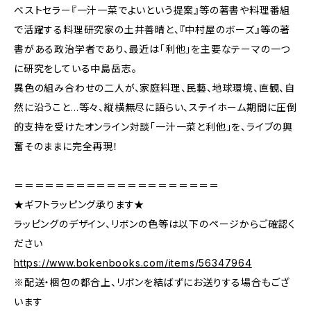
ベストセラー『一汁一菜でよいという提案』等の著書や料理番組
で活躍する料理研究家の土井善晴と、『中村屋のボーズ』等の著
書がある政治学者であり、最近は「利他」を主要なテーマの一つ
に研究をしている中島岳志。
異色の組み合わせの二人が、家庭料理、民藝、地球環境、直観、自
然に沿うこと…等々、縦横無尽に語らい、ステイホーム期間に圧倒
的支持を受けたオンライン対談「一汁一菜と利他」を、ライブの興
奮そのままに完全再現！
＝＝＝＝＝＝＝＝＝＝＝＝＝＝＝＝＝＝＝＝
★ギフトラッピング承ります★
ラッピングのデザイン、リボンの色等は以下のページからご確認く
ださい
https://www.bokenbooks.com/items/56347964
※配送・梱包の都合上、リボンを結ばずにお送りする場合もござ
います