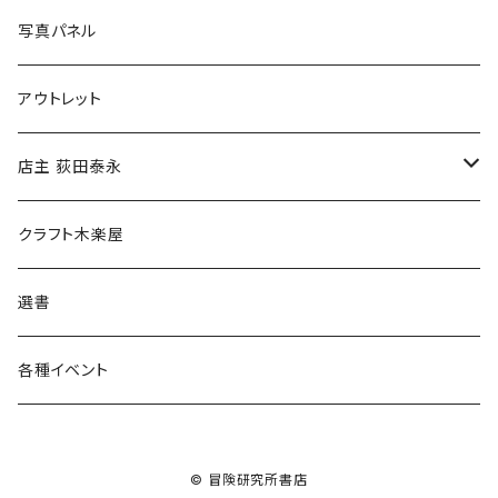
ブックカバー
冒険クロストーク
写真パネル
マグカップ
アウトレット
傘
店主 荻田泰永
食料品
書籍
クラフト木楽屋
その他
ウェア
選書
各種イベント
© 冒険研究所書店