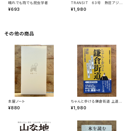
晴れでも雨でも昆虫学者
TRANSIT 63号 熱狂アジア
の秘境へ
¥693
¥1,980
その他の商品
本屋ノート
ちゃんと歩ける鎌倉街道 上道・
中道・下道
¥880
¥1,980