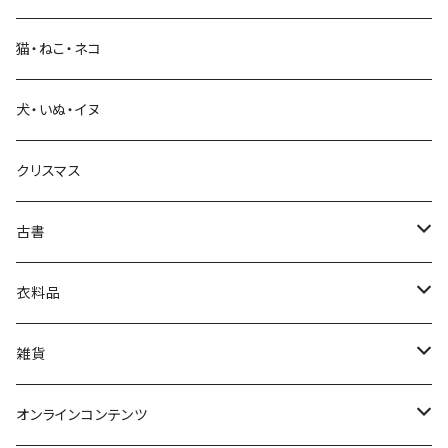
科学・技術
猫・ねこ・ネコ
教育・教養
犬・いぬ・イヌ
生活・暮らし
クリスマス
芸術・絵画・写真
古書
絵本・児童書
娯楽・エンターテインメント
古書セット
衣料品
美術
POLEWARDS
雑貨
Tシャツ
バッグ
オンラインコンテンツ