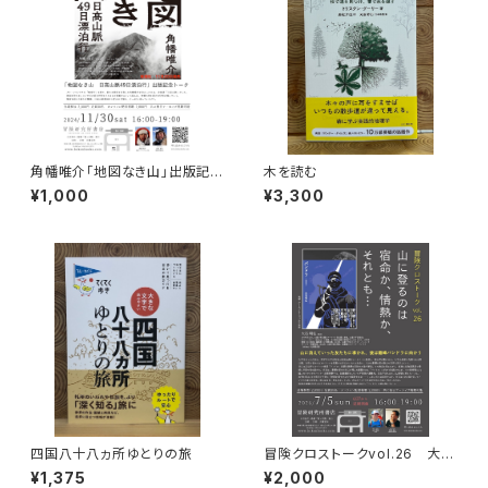
角幡唯介「地図なき山」出版記念
木を読む
トークイベント録画視聴権
¥1,000
¥3,300
四国八十八ヵ所ゆとりの旅
冒険クロストークvol.26 大石
明弘「山に登るのは 宿命か、情
¥1,375
¥2,000
熱か、それとも…」録画視聴権