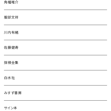
角幡唯介
人文・社会
服部文祥
歴史・考古学
川内有緒
宗教・哲学・思想
佐藤健寿
民族・風習
探検全集
言語・ことば
白水社
政治・経済
みすず書房
経営・マネジメント
サイン本