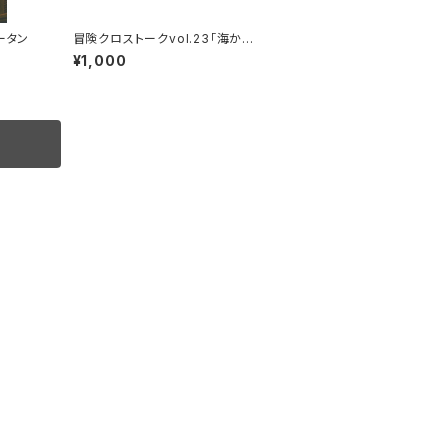
ータン
冒険クロストークvol.23「海から
目指す、世界最高峰」録画視聴権
¥1,000