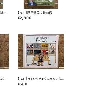
もしろ
【古本】恐竜研究の最前線
¥2,800
20
【古本】まるいちきゅうのまるいち
にち
¥500