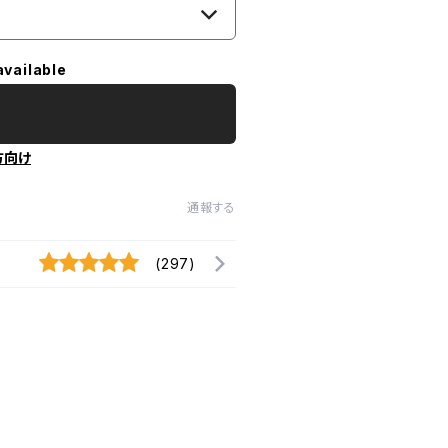
available
方向け
通報する
(297)