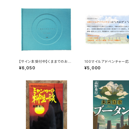
【サイン本受付中】くままでのおさ
100マイルアドベンチャー
らい〈特装新版〉
画 9月13日トーク＆100
¥6,050
¥5,000
の歴史ZINE贈呈