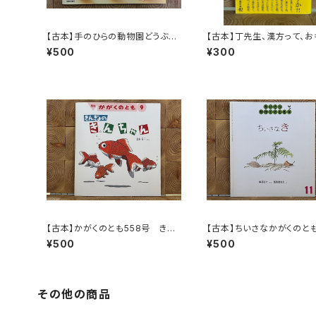
【古本】手のひらの動物園どうぶ
【古本】丁先生、漢方って、お
つ・紙工作BOOK
いです。
¥500
¥300
【古本】かがくのとも558号 きん
【古本】ちいさなかがくのとも
ぎょのきんちゃん
号 ちいさなき
¥500
¥500
その他の商品