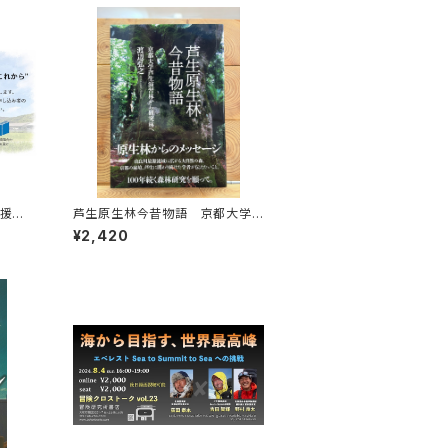
応援企
芦生原生林今昔物語 京都大学
マイル
芦生演習林から研究林へ
¥2,420