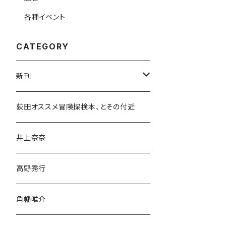
各種イベント
CATEGORY
新刊
和書
荻田オススメ冒険探検本、とその付近
文学・小説・物語
井上奈奈
随筆・ノンフィクション・その他
高野秀行
旅行・紀行
角幡唯介
人文・社会