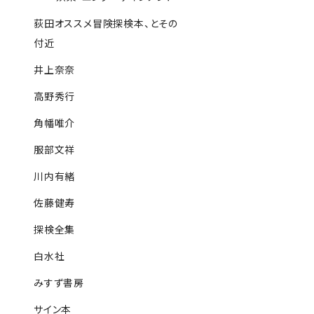
荻田オススメ冒険探検本、とその
付近
井上奈奈
高野秀行
角幡唯介
服部文祥
川内有緒
佐藤健寿
探検全集
白水社
みすず書房
サイン本