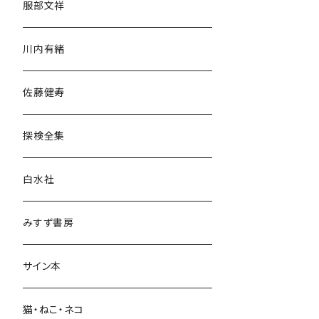
服部文祥
歴史・考古学
川内有緒
宗教・哲学・思想
佐藤健寿
民族・風習
探検全集
言語・ことば
白水社
政治・経済
みすず書房
経営・マネジメント
サイン本
科学・技術
猫・ねこ・ネコ
教育・教養