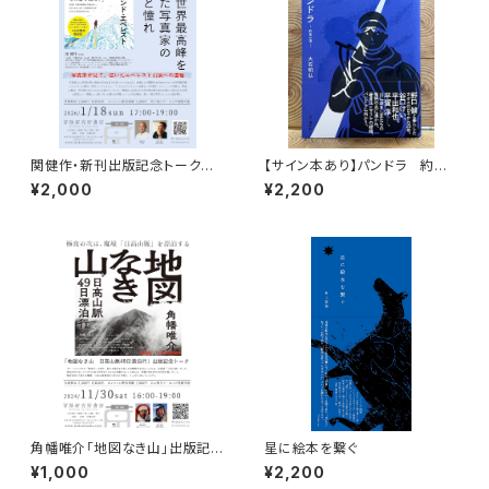
関健作・新刊出版記念トークイ
【サイン本あり】パンドラ 約束
ベント録画視聴権
の頂
¥2,000
¥2,200
角幡唯介「地図なき山」出版記念
星に絵本を繋ぐ
トークイベント録画視聴権
¥1,000
¥2,200