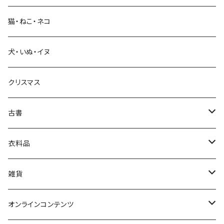
猫・ねこ・ネコ
教育・教養
犬・いぬ・イヌ
生活・暮らし
クリスマス
芸術・絵画・写真
古書
絵本・児童書
娯楽・エンターテインメント
古書セット
衣料品
美術
POLEWARDS
雑貨
Tシャツ
バッグ
オンラインコンテンツ