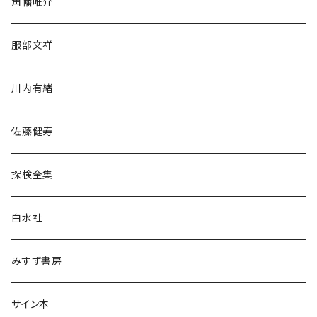
角幡唯介
人文・社会
服部文祥
歴史・考古学
川内有緒
宗教・哲学・思想
佐藤健寿
民族・風習
探検全集
言語・ことば
白水社
政治・経済
みすず書房
経営・マネジメント
サイン本
科学・技術