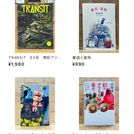
TRANSIT 63号 熱狂アジア
書店と冒険
の秘境へ
¥1,980
¥990