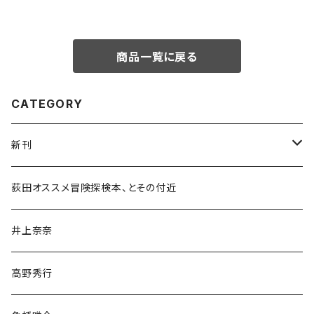
商品一覧に戻る
CATEGORY
新刊
和書
荻田オススメ冒険探検本、とその付近
文学・小説・物語
井上奈奈
随筆・ノンフィクション・その他
高野秀行
旅行・紀行