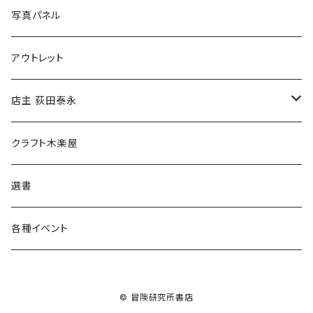
ブックカバー
冒険クロストーク
写真パネル
マグカップ
アウトレット
傘
店主 荻田泰永
食料品
書籍
クラフト木楽屋
その他
ウェア
選書
各種イベント
© 冒険研究所書店