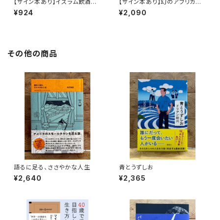
【サイン本あり】イスラム飲酒紀
【サイン本あり】幻のアフリカ納
行
豆を追え！
¥924
¥2,090
その他の商品
語るに足る、ささやかな人生
青とうずしお
¥2,640
¥2,365