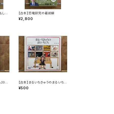
もしろ
【古本】恐竜研究の最前線
¥2,800
20
【古本】まるいちきゅうのまるいち
にち
¥500