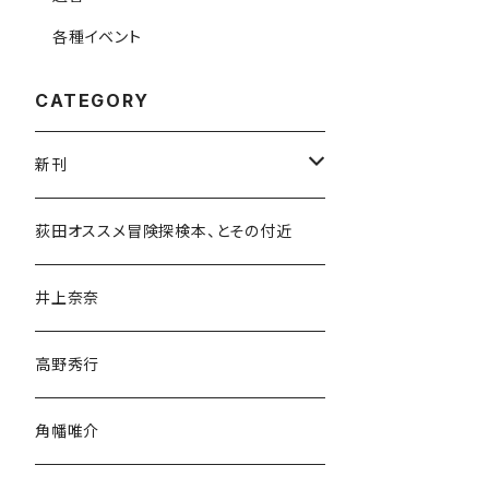
各種イベント
CATEGORY
新刊
和書
荻田オススメ冒険探検本、とその付近
文学・小説・物語
井上奈奈
随筆・ノンフィクション・その他
高野秀行
旅行・紀行
角幡唯介
人文・社会