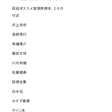
荻田オススメ冒険探検本、とその
付近
井上奈奈
高野秀行
角幡唯介
服部文祥
川内有緒
佐藤健寿
探検全集
白水社
みすず書房
サイン本