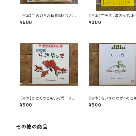
【古本】手のひらの動物園どうぶ
【古本】丁先生、漢方って、お
つ・紙工作BOOK
いです。
¥500
¥300
【古本】かがくのとも558号 きん
【古本】ちいさなかがくのとも
ぎょのきんちゃん
号 ちいさなき
¥500
¥500
その他の商品