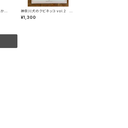
海から
神奈川犬のクビネッコ vol.2 特
聴権
集：CRAFT on my LIFE
¥1,300