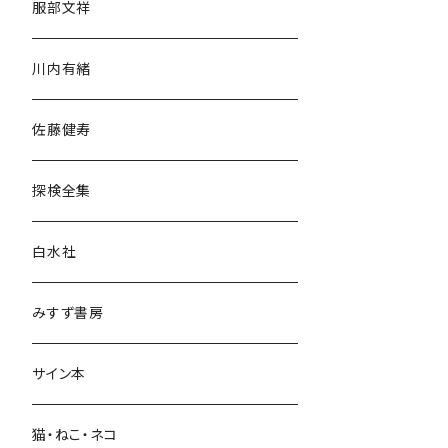
服部文祥
歴史・考古学
川内有緒
宗教・哲学・思想
佐藤健寿
民族・風習
探検全集
言語・ことば
白水社
政治・経済
みすず書房
経営・マネジメント
サイン本
科学・技術
猫・ねこ・ネコ
教育・教養