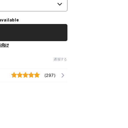
available
方向け
通報する
(297)