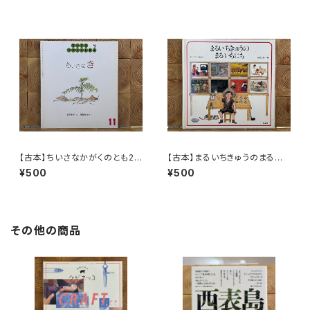
【古本】ちいさなかがくのとも20
【古本】まるいちきゅうのまるい
号 ちいさなき
ちにち
¥500
¥500
その他の商品