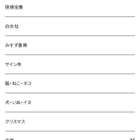
探検全集
言語・ことば
白水社
政治・経済
みすず書房
経営・マネジメント
サイン本
科学・技術
猫・ねこ・ネコ
教育・教養
犬・いぬ・イヌ
生活・暮らし
クリスマス
芸術・絵画・写真