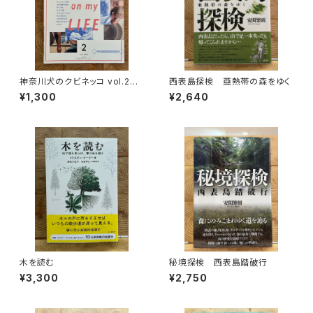
神奈川犬のクビネッコ vol.2
西表島探検 亜熱帯の森をゆく
特集：CRAFT on my LIFE
¥1,300
¥2,640
木を読む
秘境探検 西表島踏破行
¥3,300
¥2,750