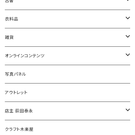
古書
絵本・児童書
娯楽・エンターテインメント
古書セット
衣料品
美術
POLEWARDS
雑貨
Tシャツ
バッグ
オンラインコンテンツ
ブックカバー
冒険クロストーク
写真パネル
マグカップ
アウトレット
傘
店主 荻田泰永
食料品
書籍
クラフト木楽屋