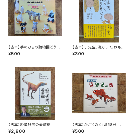
【古本】手のひらの動物園どうぶ
【古本】丁先生、漢方って、おもし
つ・紙工作BOOK
ろいです。
¥500
¥300
【古本】恐竜研究の最前線
【古本】かがくのとも558号 き
んぎょのきんちゃん
¥2,800
¥500