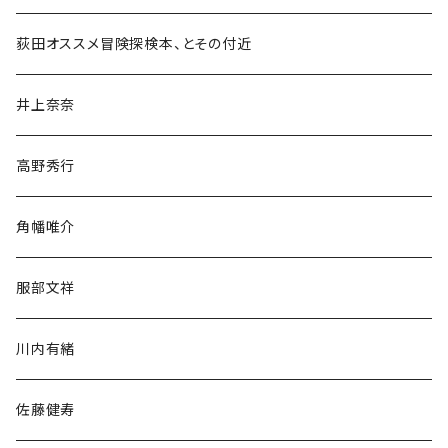
和書
荻田オススメ冒険探検本、とその付近
文学・小説・物語
井上奈奈
随筆・ノンフィクション・その他
高野秀行
旅行・紀行
角幡唯介
人文・社会
服部文祥
歴史・考古学
川内有緒
宗教・哲学・思想
佐藤健寿
民族・風習