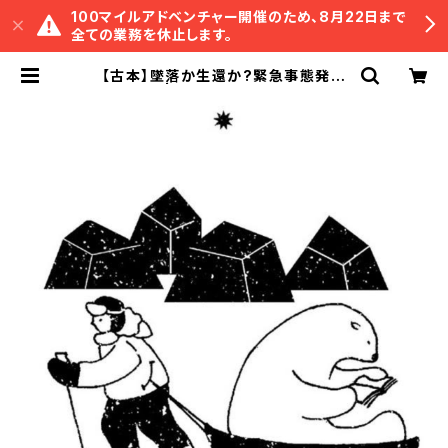
100マイルアドベンチャー開催のため、8月22日まで
全ての業務を休止します。
【古本】墜落か生還か?緊急事態発生
| 冒険研究所書店