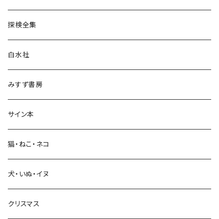
民族・風習
探検全集
言語・ことば
白水社
政治・経済
みすず書房
経営・マネジメント
サイン本
科学・技術
猫・ねこ・ネコ
教育・教養
犬・いぬ・イヌ
生活・暮らし
クリスマス
芸術・絵画・写真