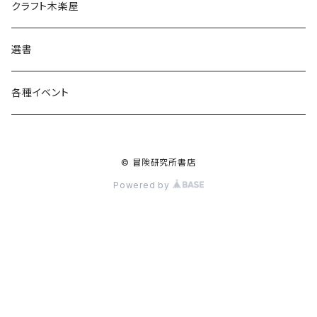
食料品
書籍
クラフト木楽屋
その他
ウェア
選書
各種イベント
© 冒険研究所書店
Powered by