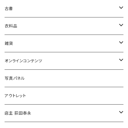
古書
絵本・児童書
娯楽・エンターテインメント
古書セット
衣料品
美術
POLEWARDS
雑貨
Tシャツ
バッグ
オンラインコンテンツ
ブックカバー
冒険クロストーク
写真パネル
マグカップ
アウトレット
傘
店主 荻田泰永