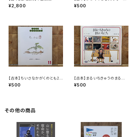
んぎょのきんちゃん
¥2,800
¥500
【古本】ちいさなかがくのとも20
【古本】まるいちきゅうのまるい
号 ちいさなき
ちにち
¥500
¥500
その他の商品