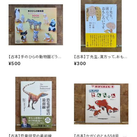
【古本】手のひらの動物園どうぶ
【古本】丁先生、漢方って、おもし
つ・紙工作BOOK
ろいです。
¥500
¥300
【古本】恐竜研究の最前線
【古本】かがくのとも558号 き