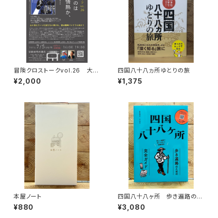
冒険クロストークvol.26 大石
四国八十八ヵ所ゆとりの旅
明弘「山に登るのは 宿命か、情
¥2,000
¥1,375
熱か、それとも…」録画視聴権
本屋ノート
四国八十八ヶ所 歩き遍路のた
めの完全ガイド
¥880
¥3,080