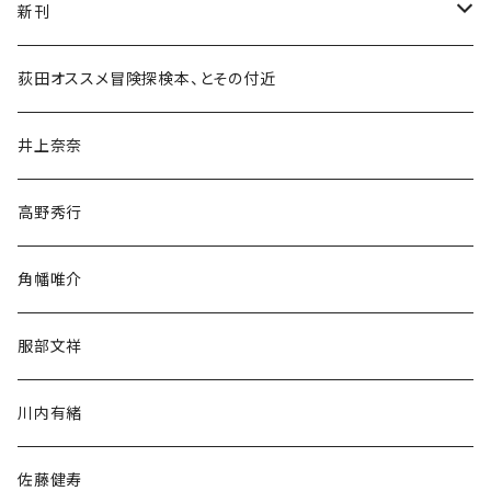
新刊
和書
荻田オススメ冒険探検本、とその付近
文学・小説・物語
井上奈奈
随筆・ノンフィクション・その他
高野秀行
旅行・紀行
角幡唯介
人文・社会
服部文祥
歴史・考古学
川内有緒
宗教・哲学・思想
佐藤健寿