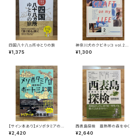
四国八十八ヵ所ゆとりの旅
神奈川犬のクビネッコ vol.2
特集：CRAFT on my LIFE
¥1,375
¥1,300
【サイン本あり】メソポタミアの
西表島探検 亜熱帯の森をゆく
ボート三人男
¥2,420
¥2,640