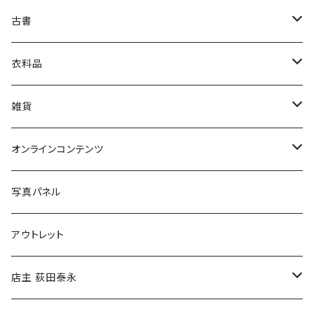
古書
絵本・児童書
娯楽・エンターテインメント
古書セット
衣料品
美術
POLEWARDS
雑貨
Tシャツ
バッグ
オンラインコンテンツ
ブックカバー
冒険クロストーク
写真パネル
マグカップ
アウトレット
傘
店主 荻田泰永