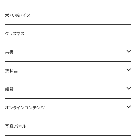
教育・教養
犬・いぬ・イヌ
生活・暮らし
クリスマス
芸術・絵画・写真
古書
絵本・児童書
娯楽・エンターテインメント
古書セット
衣料品
美術
POLEWARDS
雑貨
Tシャツ
バッグ
オンラインコンテンツ
ブックカバー
冒険クロストーク
写真パネル