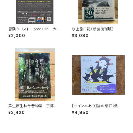
冒険クロストークvol.26 大石
氷上旅日記〈新装復刊版〉
明弘「山に登るのは 宿命か、情
¥2,000
¥3,080
熱か、それとも…」録画視聴権
芦生原生林今昔物語 京都大
【サイン本あり】猫の悪口〈数量
学芦生演習林から研究林へ
限定・オリジナルトート付き〉
¥2,420
¥4,950