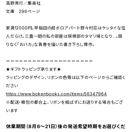
高野秀行／集英社
文庫 296ページ
家賃12000円。早稲田の超ボロアパート野々村荘はケッタイな住
人だらけ。三畳一間の私の部屋は探検部のタマリ場となり…。限
りなく「おバカ」な青春を描いた書き下ろし傑作。
＝＝＝＝＝＝＝＝＝＝＝＝＝＝＝＝＝＝＝＝
★ギフトラッピング承ります★
ラッピングのデザイン、リボンの色等は以下のページからご確認く
ださい
https://www.bokenbooks.com/items/56347964
※配送・梱包の都合上、リボンを結ばずにお送りする場合もござ
います
休業期間（8月6〜21日）後の発送希望時期をお選びくだ