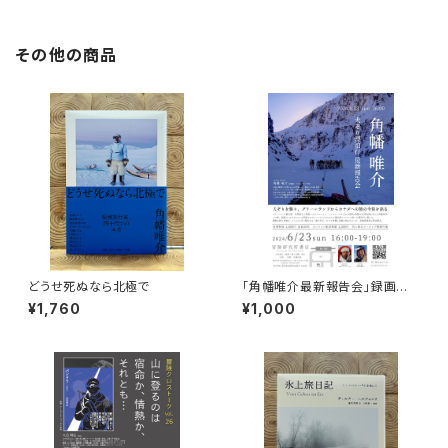
その他の商品
どうせ死ぬなら北極で
「角幡唯介最新報告会」録画視
聴権
¥1,760
¥1,000