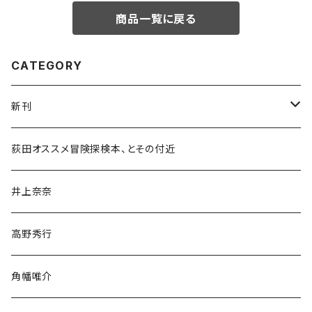
商品一覧に戻る
CATEGORY
新刊
和書
荻田オススメ冒険探検本、とその付近
文学・小説・物語
井上奈奈
随筆・ノンフィクション・その他
高野秀行
旅行・紀行
角幡唯介
人文・社会