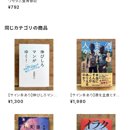
ワセダ三畳青春記
¥792
同じカテゴリの商品
【サイン本あり】伸びしろマンが
【サイン本あり】酒を主食とする
ゆく！
人々 エチオピアの科学的秘境
¥1,300
¥1,980
を旅する