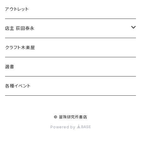
マグカップ
アウトレット
傘
店主 荻田泰永
食料品
書籍
クラフト木楽屋
その他
ウェア
選書
各種イベント
© 冒険研究所書店
Powered by