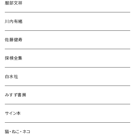
服部文祥
歴史・考古学
川内有緒
宗教・哲学・思想
佐藤健寿
民族・風習
探検全集
言語・ことば
白水社
政治・経済
みすず書房
経営・マネジメント
サイン本
科学・技術
猫・ねこ・ネコ