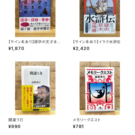
【サイン本あり】語学の天才まで
【サイン本あり】イラク水滸伝
1億光年
¥1,870
¥2,420
間違う力
メモリークエスト
¥990
¥781