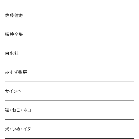
宗教・哲学・思想
佐藤健寿
民族・風習
探検全集
言語・ことば
白水社
政治・経済
みすず書房
経営・マネジメント
サイン本
科学・技術
猫・ねこ・ネコ
教育・教養
犬・いぬ・イヌ
生活・暮らし