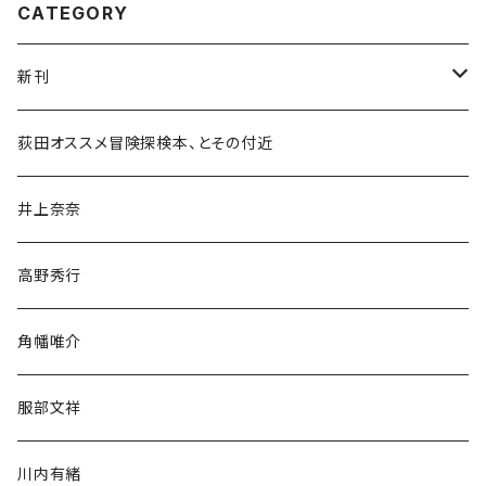
CATEGORY
新刊
和書
荻田オススメ冒険探検本、とその付近
文学・小説・物語
井上奈奈
随筆・ノンフィクション・その他
高野秀行
旅行・紀行
角幡唯介
人文・社会
服部文祥
歴史・考古学
川内有緒