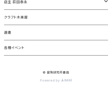
傘
店主 荻田泰永
食料品
書籍
クラフト木楽屋
その他
ウェア
選書
各種イベント
© 冒険研究所書店
Powered by