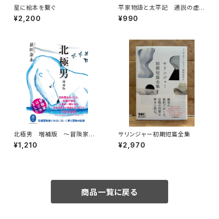
星に絵本を繋ぐ
平家物語と太平記 通説の虚
像を暴く
¥2,200
¥990
北極男 増補版 〜冒険家はじ
サリンジャー初期短篇全集
めました〜
¥1,210
¥2,970
商品一覧に戻る