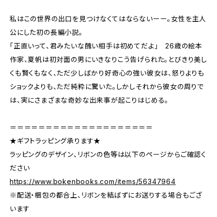
私はこの世界の出口を見つけなくてはならないーー。女性を主人
公にした初の長編小説。
「正直いって、君みたいな醜い相手は初めてだよ」 26歳の絵本
作家、夏帆は初対面の男にいきなりこう告げられた。とびきり美し
くも賢くもなく、ただ少しばかり好奇心の強い彼女は、怒りよりも
ショックよりも、ただ純粋に驚いた。しかしそれから彼女の周りで
は、実にさまざまな奇妙な出来事が起こりはじめる。
＝＝＝＝＝＝＝＝＝＝＝＝＝＝＝＝＝＝＝＝
★ギフトラッピング承ります★
ラッピングのデザイン、リボンの色等は以下のページからご確認く
ださい
https://www.bokenbooks.com/items/56347964
※配送・梱包の都合上、リボンを結ばずにお送りする場合もござ
います