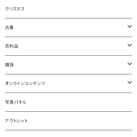
クリスマス
芸術・絵画・写真
古書
絵本・児童書
娯楽・エンターテインメント
古書セット
衣料品
美術
POLEWARDS
雑貨
Tシャツ
バッグ
オンラインコンテンツ
ブックカバー
冒険クロストーク
写真パネル
マグカップ
アウトレット