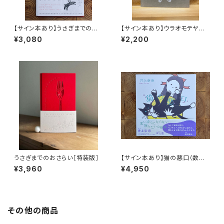
【サイン本あり】うさぎまでのお
【サイン本あり】ウラオモテヤマ
さらい［通常版］
ネコ
¥3,080
¥2,200
うさぎまでのおさらい［特装版］
【サイン本あり】猫の悪口〈数量
限定・オリジナルトート付き〉
¥3,960
¥4,950
その他の商品