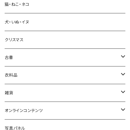
猫・ねこ・ネコ
教育・教養
犬・いぬ・イヌ
生活・暮らし
クリスマス
芸術・絵画・写真
古書
絵本・児童書
娯楽・エンターテインメント
古書セット
衣料品
美術
POLEWARDS
雑貨
Tシャツ
バッグ
オンラインコンテンツ
ブックカバー
冒険クロストーク
写真パネル