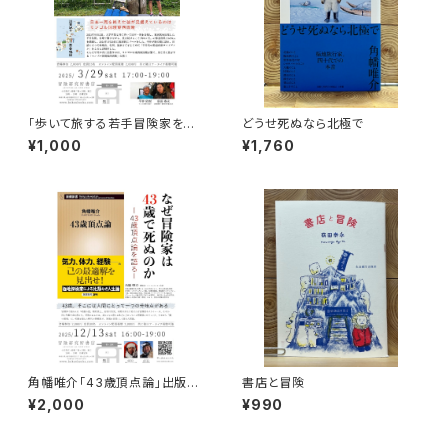
「歩いて旅する若手冒険家を青
どうせ死ぬなら北極で
田買い！平井佑樹 × 荻田泰永」
¥1,000
¥1,760
録画視聴権
角幡唯介「43歳頂点論」出版記
書店と冒険
念トークイベント録画視聴権
¥2,000
¥990