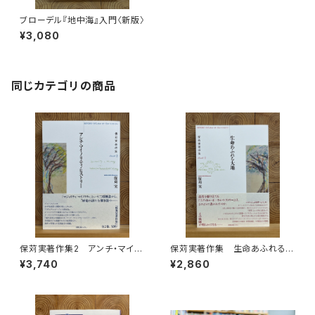
ブローデル『地中海』入門〈新版〉
¥3,080
同じカテゴリの商品
保苅実著作集2 アンチ・マイノ
保苅実著作集 生命あふれる大
リティ・ヒストリー
地
¥3,740
¥2,860