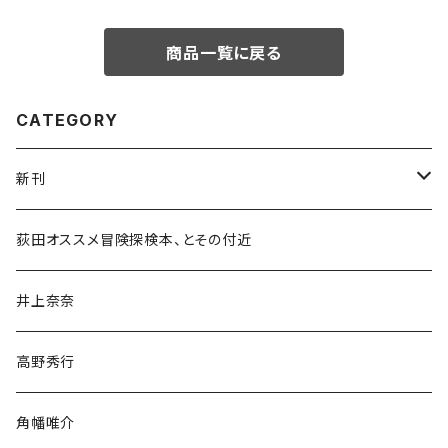
商品一覧に戻る
CATEGORY
新刊
和書
荻田オススメ冒険探検本、とその付近
文学・小説・物語
井上奈奈
随筆・ノンフィクション・その他
高野秀行
旅行・紀行
角幡唯介