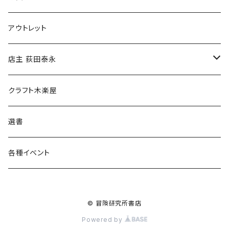
マグカップ
アウトレット
傘
店主 荻田泰永
食料品
書籍
クラフト木楽屋
その他
ウェア
選書
各種イベント
© 冒険研究所書店
Powered by