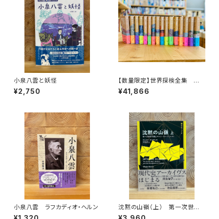
小泉八雲と妖怪
【数量限定】世界探検全集 全1
6巻＋全巻購入特典「第17巻（非
¥2,750
¥41,866
売品）」【当店限定】
小泉八雲 ラフカディオ・ヘルン
沈黙の山嶺（上） 第一次世界
大戦とマロリーのエヴェレスト
¥1,320
¥3,960