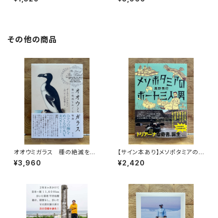
その他の商品
オオウミガラス 種の絶滅をめ
【サイン本あり】メソポタミアの
ぐる物語
ボート三人男
¥3,960
¥2,420