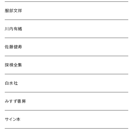
人文・社会
服部文祥
歴史・考古学
川内有緒
宗教・哲学・思想
佐藤健寿
民族・風習
探検全集
言語・ことば
白水社
政治・経済
みすず書房
経営・マネジメント
サイン本
科学・技術