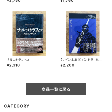
¥2,750
¥1,760
ナルコトラフィコ
【サイン本あり】パンドラ 約束
の頂
¥2,310
¥2,200
商品一覧に戻る
CATEGORY