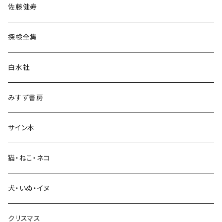
佐藤健寿
民族・風習
探検全集
言語・ことば
白水社
政治・経済
みすず書房
経営・マネジメント
サイン本
科学・技術
猫・ねこ・ネコ
教育・教養
犬・いぬ・イヌ
生活・暮らし
クリスマス
芸術・絵画・写真