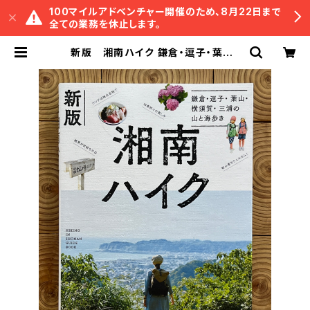
100マイルアドベンチャー開催のため、8月22日まで
全ての業務を休止します。
新版 湘南ハイク 鎌倉・逗子・葉山・
横須賀・三浦の山と海歩き | 冒険研究
所書店