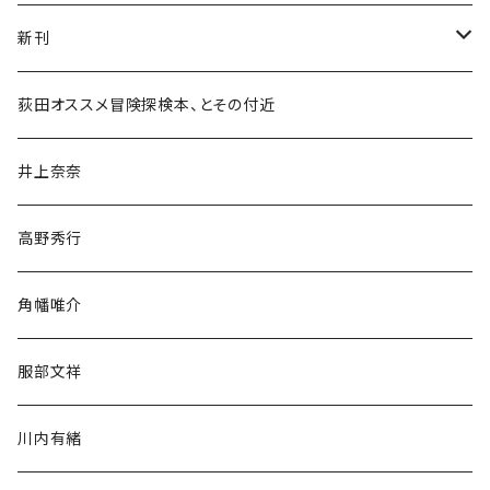
新刊
和書
荻田オススメ冒険探検本、とその付近
文学・小説・物語
井上奈奈
随筆・ノンフィクション・その他
高野秀行
旅行・紀行
角幡唯介
人文・社会
服部文祥
歴史・考古学
川内有緒
宗教・哲学・思想