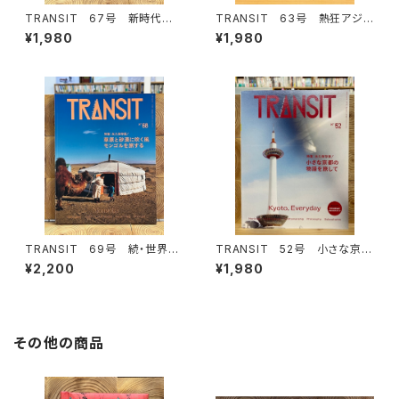
TRANSIT 67号 新時代の
TRANSIT 63号 熱狂アジア
中欧浪漫紀行 ポーランド、チェ
の秘境へ
¥1,980
¥1,980
コ、スロバキア、ハンガリー
TRANSIT 69号 続・世界の
TRANSIT 52号 小さな京都
パンをめぐる冒険 進化編
の物語を旅して
¥2,200
¥1,980
その他の商品