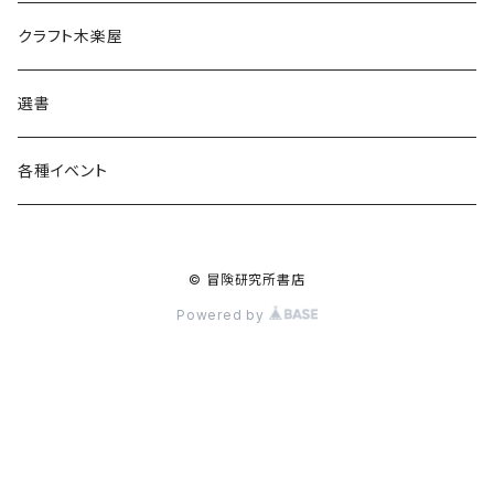
食料品
書籍
クラフト木楽屋
その他
ウェア
選書
各種イベント
© 冒険研究所書店
Powered by