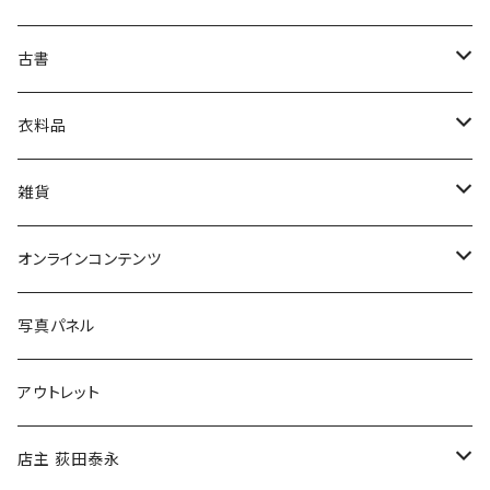
古書
絵本・児童書
娯楽・エンターテインメント
古書セット
衣料品
美術
POLEWARDS
雑貨
Tシャツ
バッグ
オンラインコンテンツ
ブックカバー
冒険クロストーク
写真パネル
マグカップ
アウトレット
傘
店主 荻田泰永