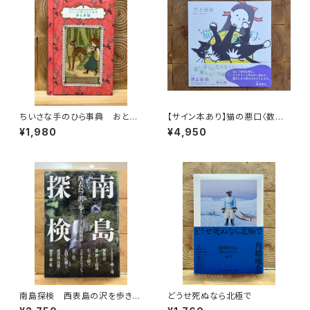
ちいさな手のひら事典 おとぎ
【サイン本あり】猫の悪口〈数量
話
限定・オリジナルトート付き〉
¥1,980
¥4,950
南島探検 西表島の沢を歩きつ
どうせ死ぬなら北極で
くす