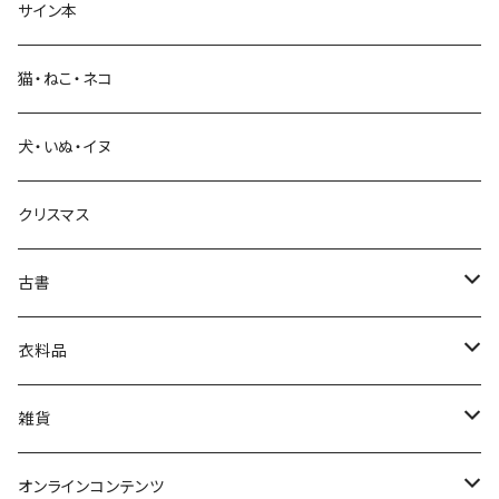
サイン本
科学・技術
猫・ねこ・ネコ
教育・教養
犬・いぬ・イヌ
生活・暮らし
クリスマス
芸術・絵画・写真
古書
絵本・児童書
娯楽・エンターテインメント
古書セット
衣料品
美術
POLEWARDS
雑貨
Tシャツ
バッグ
オンラインコンテンツ