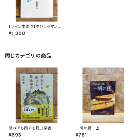
【サイン本あり】伸びしろマンが
ゆく！
¥1,300
同じカテゴリの商品
晴れでも雨でも昆虫学者
一瞬の夏 上
¥693
¥781