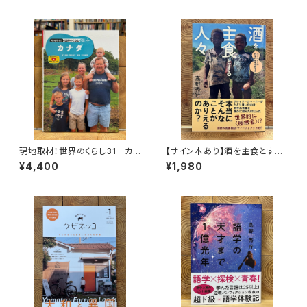
現地取材！世界のくらし31 カナ
【サイン本あり】酒を主食とする
ダ
人々 エチオピアの科学的秘境
¥4,400
¥1,980
を旅する