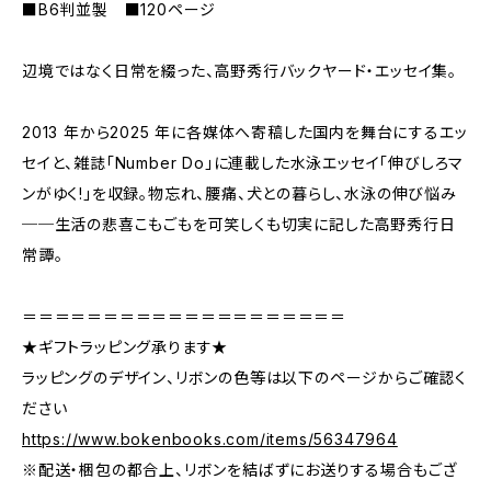
■B6判並製 ■120ページ
辺境ではなく日常を綴った、高野秀行バックヤード・エッセイ集。
2013 年から2025 年に各媒体へ寄稿した国内を舞台にするエッ
セイと、雑誌「Number Do」に連載した水泳エッセイ「伸びしろマ
ンがゆく!」を収録。物忘れ、腰痛、犬との暮らし、水泳の伸び悩み
──生活の悲喜こもごもを可笑しくも切実に記した高野秀行日
常譚。
＝＝＝＝＝＝＝＝＝＝＝＝＝＝＝＝＝＝＝＝
★ギフトラッピング承ります★
ラッピングのデザイン、リボンの色等は以下のページからご確認く
ださい
https://www.bokenbooks.com/items/56347964
※配送・梱包の都合上、リボンを結ばずにお送りする場合もござ