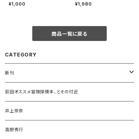
トークイベント録画視聴権
話
¥1,000
¥1,980
商品一覧に戻る
CATEGORY
新刊
和書
荻田オススメ冒険探検本、とその付近
文学・小説・物語
井上奈奈
随筆・ノンフィクション・その他
高野秀行