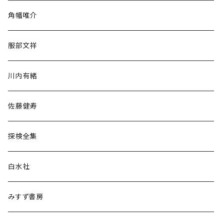
旅行・紀行
角幡唯介
人文・社会
服部文祥
歴史・考古学
川内有緒
宗教・哲学・思想
佐藤健寿
民族・風習
探検全集
言語・ことば
白水社
政治・経済
みすず書房
経営・マネジメント