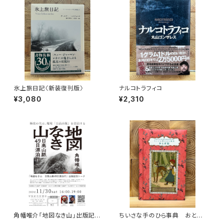
氷上旅日記〈新装復刊版〉
ナルコトラフィコ
¥3,080
¥2,310
角幡唯介「地図なき山」出版記念
ちいさな手のひら事典 おとぎ