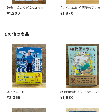
神奈川犬のクビネッコ vol.1
【サイン本あり】語学の天才まで
特集：大和と異国
1億光年
¥1,200
¥1,870
その他の商品
青とうずしお
植物園の歩き方 きれい、心地
よい、愛おしい さまざまな「うつ
¥2,365
¥1,980
くしい」を求めて