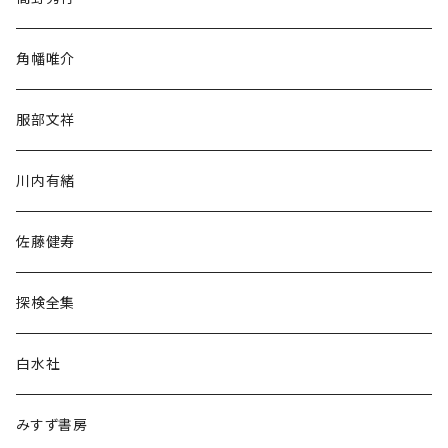
旅行・紀行
角幡唯介
人文・社会
服部文祥
歴史・考古学
川内有緒
宗教・哲学・思想
佐藤健寿
民族・風習
探検全集
言語・ことば
白水社
政治・経済
みすず書房
経営・マネジメント