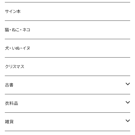
サイン本
科学・技術
猫・ねこ・ネコ
教育・教養
犬・いぬ・イヌ
生活・暮らし
クリスマス
芸術・絵画・写真
古書
絵本・児童書
娯楽・エンターテインメント
古書セット
衣料品
美術
POLEWARDS
雑貨