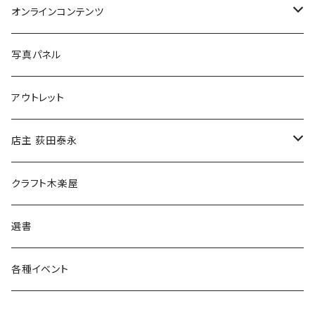
Tシャツ
バッグ
オンラインコンテンツ
ブックカバー
冒険クロストーク
写真パネル
マグカップ
アウトレット
傘
店主 荻田泰永
食料品
書籍
クラフト木楽屋
その他
ウェア
選書
各種イベント