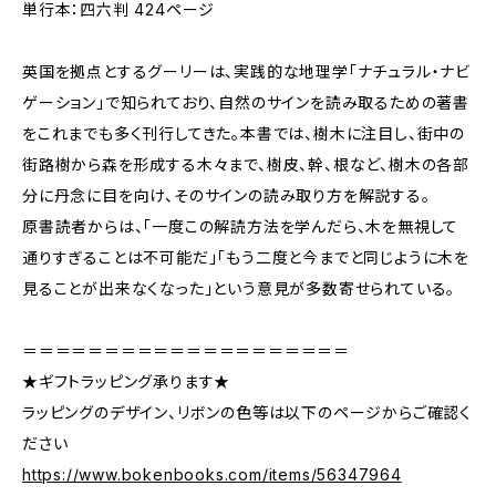
単行本：四六判 424ページ
英国を拠点とするグーリーは、実践的な地理学「ナチュラル・ナビ
ゲーション」で知られており、自然のサインを読み取るための著書
をこれまでも多く刊行してきた。本書では、樹木に注目し、街中の
街路樹から森を形成する木々まで、樹皮、幹、根など、樹木の各部
分に丹念に目を向け、そのサインの読み取り方を解説する。
原書読者からは、「一度この解読方法を学んだら、木を無視して
通りすぎることは不可能だ」「もう二度と今までと同じように木を
見ることが出来なくなった」という意見が多数寄せられている。
＝＝＝＝＝＝＝＝＝＝＝＝＝＝＝＝＝＝＝＝
★ギフトラッピング承ります★
ラッピングのデザイン、リボンの色等は以下のページからご確認く
ださい
https://www.bokenbooks.com/items/56347964