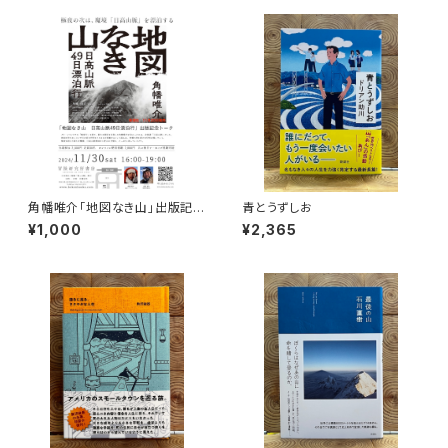
角幡唯介「地図なき山」出版記念
青とうずしお
トークイベント録画視聴権
¥1,000
¥2,365