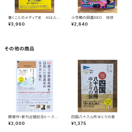
書くことのメディア史 AIは人間
小学館の図鑑NEO 地球
の言語能力に何をもたらすのか
¥3,960
¥2,640
その他の商品
関健作・新刊出版記念トークイ
四国八十八ヵ所ゆとりの旅
ベント録画視聴権
¥2,000
¥1,375