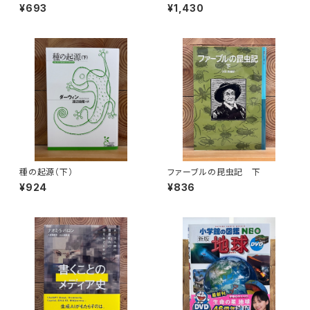
めての気象学
¥693
¥1,430
種の起源（下）
ファーブルの昆虫記 下
¥924
¥836