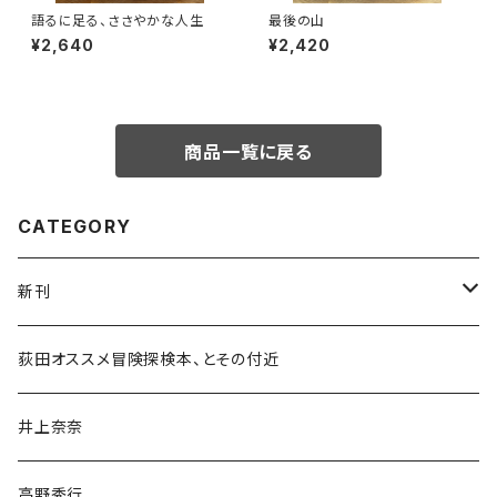
語るに足る、ささやかな人生
最後の山
¥2,640
¥2,420
商品一覧に戻る
CATEGORY
新刊
和書
荻田オススメ冒険探検本、とその付近
文学・小説・物語
井上奈奈
随筆・ノンフィクション・その他
高野秀行