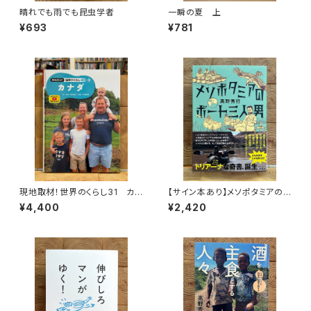
晴れでも雨でも昆虫学者
一瞬の夏 上
¥693
¥781
現地取材！世界のくらし31 カナ
【サイン本あり】メソポタミアの
ダ
ボート三人男
¥4,400
¥2,420