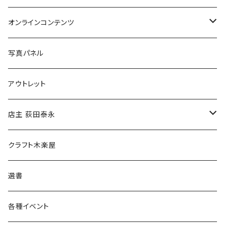
Tシャツ
バッグ
オンラインコンテンツ
ブックカバー
冒険クロストーク
写真パネル
マグカップ
アウトレット
傘
店主 荻田泰永
食料品
書籍
クラフト木楽屋
その他
ウェア
選書
各種イベント