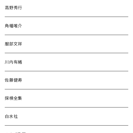
随筆・ノンフィクション・その他
高野秀行
旅行・紀行
角幡唯介
人文・社会
服部文祥
歴史・考古学
川内有緒
宗教・哲学・思想
佐藤健寿
民族・風習
探検全集
言語・ことば
白水社
政治・経済