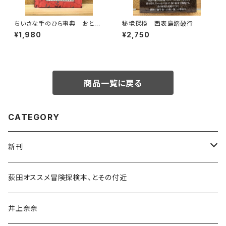
ちいさな手のひら事典 おとぎ
秘境探検 西表島踏破行
話
¥1,980
¥2,750
商品一覧に戻る
CATEGORY
新刊
和書
荻田オススメ冒険探検本、とその付近
文学・小説・物語
井上奈奈