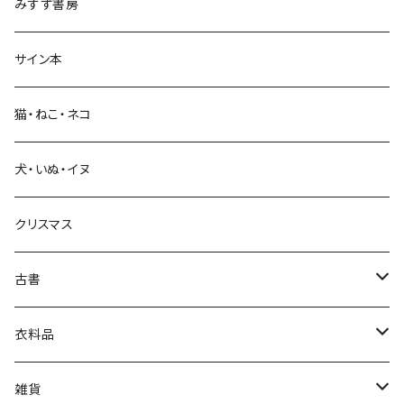
みすず書房
経営・マネジメント
サイン本
科学・技術
猫・ねこ・ネコ
教育・教養
犬・いぬ・イヌ
生活・暮らし
クリスマス
芸術・絵画・写真
古書
絵本・児童書
娯楽・エンターテインメント
古書セット
衣料品
美術
POLEWARDS
雑貨