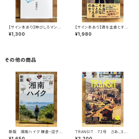
【サイン本あり】伸びしろマンが
【サイン本あり】酒を主食とする
ゆく！
人々 エチオピアの科学的秘境
¥1,300
¥1,980
を旅する
その他の商品
新版 湘南ハイク 鎌倉・逗子・
TRANSIT 72号 さあ、スペ
葉山・横須賀・三浦の山と海歩き
インへ！ 太陽と海と土の国
¥1,650
¥2,200