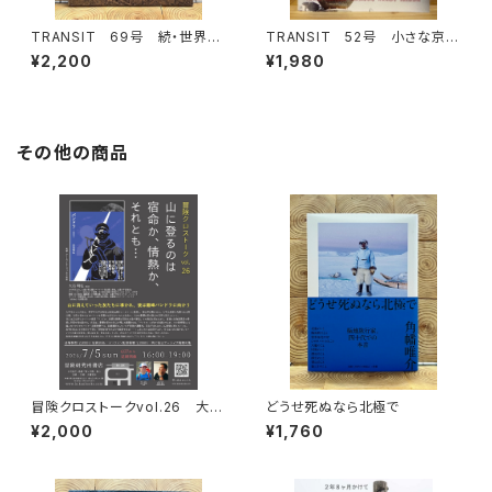
TRANSIT 69号 続・世界の
TRANSIT 52号 小さな京都
パンをめぐる冒険 進化編
の物語を旅して
¥2,200
¥1,980
その他の商品
冒険クロストークvol.26 大石
どうせ死ぬなら北極で
明弘「山に登るのは 宿命か、情
¥2,000
¥1,760
熱か、それとも…」録画視聴権