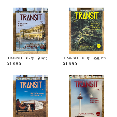
TRANSIT 67号 新時代の
TRANSIT 63号 熱狂アジア
中欧浪漫紀行 ポーランド、チェ
の秘境へ
¥1,980
¥1,980
コ、スロバキア、ハンガリー