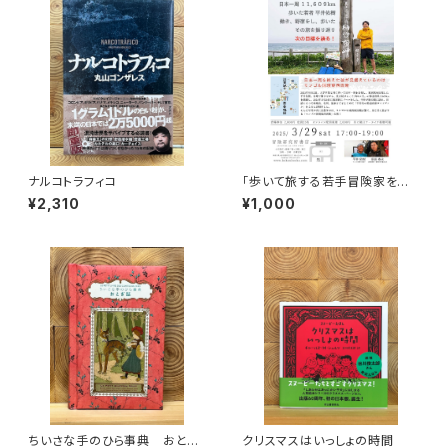
ナルコトラフィコ
「歩いて旅する若手冒険家を青
田買い！平井佑樹 × 荻田泰永」
¥2,310
¥1,000
録画視聴権
ちいさな手のひら事典 おとぎ
クリスマスはいっしょの時間