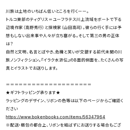
川旅は土地のいちばん低いところを行くーー。
トルコ東部のティグリス＝ユーフラテス川上流域をボートで下る
辺境作家（高野秀行）と探検家（山田高司）。彼らの行く手には予
想もしない出来事や人々が立ち塞がる。そして第三の男の正体
は？
自然と文明、名言とぼやき、危機と笑いが交錯する前代未聞の川
旅ノンフィクション。『イラク水滸伝』のB面的側面を、たくさんの写
真とイラストでお送りします。
＝＝＝＝＝＝＝＝＝＝＝＝＝＝＝＝＝＝＝＝
★ギフトラッピング承ります★
ラッピングのデザイン、リボンの色等は以下のページからご確認く
ださい
https://www.bokenbooks.com/items/56347964
※配送・梱包の都合上、リボンを結ばずにお送りする場合もござ