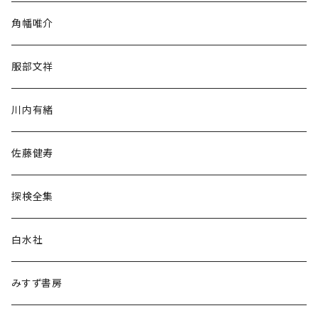
旅行・紀行
角幡唯介
人文・社会
服部文祥
歴史・考古学
川内有緒
宗教・哲学・思想
佐藤健寿
民族・風習
探検全集
言語・ことば
白水社
政治・経済
みすず書房
経営・マネジメント