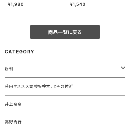
話
¥1,980
¥1,540
商品一覧に戻る
CATEGORY
新刊
和書
荻田オススメ冒険探検本、とその付近
文学・小説・物語
井上奈奈
随筆・ノンフィクション・その他
高野秀行