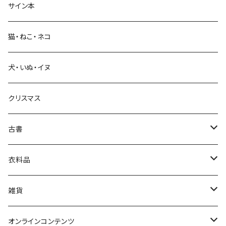
サイン本
科学・技術
猫・ねこ・ネコ
教育・教養
犬・いぬ・イヌ
生活・暮らし
クリスマス
芸術・絵画・写真
古書
絵本・児童書
娯楽・エンターテインメント
古書セット
衣料品
美術
POLEWARDS
雑貨
Tシャツ
バッグ
オンラインコンテンツ