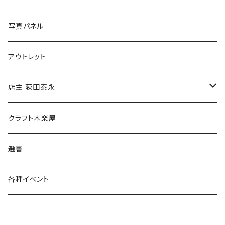
ブックカバー
冒険クロストーク
写真パネル
マグカップ
アウトレット
傘
店主 荻田泰永
食料品
書籍
クラフト木楽屋
その他
ウェア
選書
各種イベント