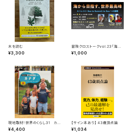
木を読む
冒険クロストークvol.23「海か
ら目指す、世界最高峰」録画視聴
¥3,300
¥1,000
権
現地取材！世界のくらし31 カナ
【サイン本あり】 43歳頂点論
ダ
¥4,400
¥1,034