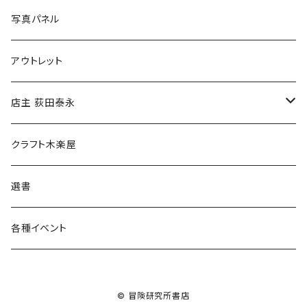
ブックカバー
冒険クロストーク
写真パネル
マグカップ
アウトレット
傘
店主 荻田泰永
食料品
書籍
クラフト木楽屋
その他
ウェア
選書
各種イベント
© 冒険研究所書店