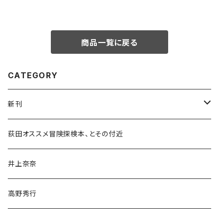
商品一覧に戻る
CATEGORY
新刊
和書
荻田オススメ冒険探検本、とその付近
文学・小説・物語
井上奈奈
随筆・ノンフィクション・その他
高野秀行
旅行・紀行