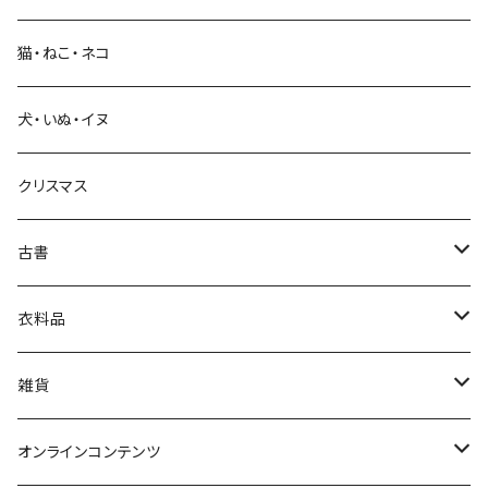
科学・技術
猫・ねこ・ネコ
教育・教養
犬・いぬ・イヌ
生活・暮らし
クリスマス
芸術・絵画・写真
古書
絵本・児童書
娯楽・エンターテインメント
古書セット
衣料品
美術
POLEWARDS
雑貨
Tシャツ
バッグ
オンラインコンテンツ