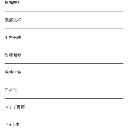
角幡唯介
人文・社会
服部文祥
歴史・考古学
川内有緒
宗教・哲学・思想
佐藤健寿
民族・風習
探検全集
言語・ことば
白水社
政治・経済
みすず書房
経営・マネジメント
サイン本