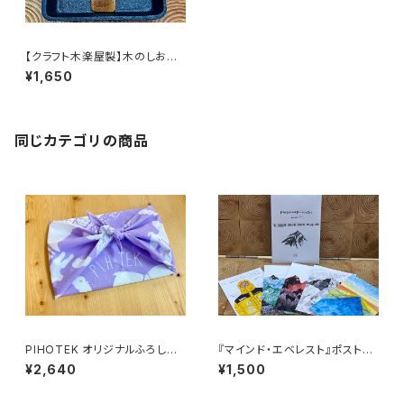
【クラフト木楽屋製】木のしおり
／ノラネコさん
¥1,650
同じカテゴリの商品
PIHOTEK オリジナルふろし
『マインド・エベレスト』ポストカ
き 薄紫
ードセット
¥2,640
¥1,500