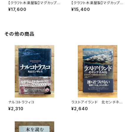
【クラフト木楽屋製】マグカップ
【クラフト木楽屋製】マグカップ
（ぶどう）
（栗）
¥17,600
¥15,400
その他の商品
ナルコトラフィコ
ラストアイランド 北センチネル
島 なぜ外界との接触を拒み続
¥2,310
¥2,640
けるのか