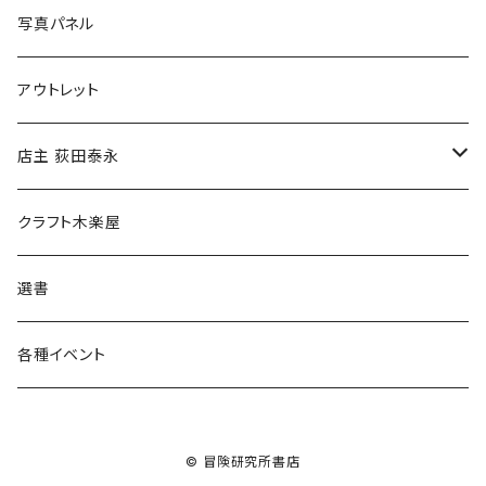
ブックカバー
冒険クロストーク
写真パネル
マグカップ
アウトレット
傘
店主 荻田泰永
食料品
書籍
クラフト木楽屋
その他
ウェア
選書
各種イベント
© 冒険研究所書店