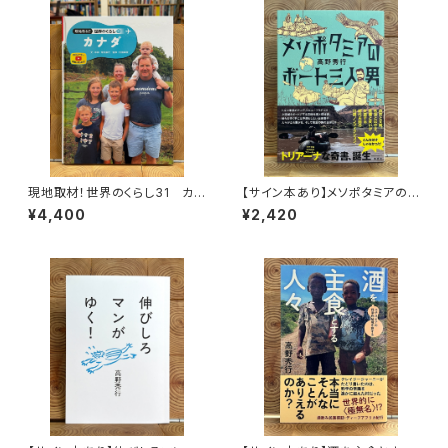
現地取材！世界のくらし31 カナ
【サイン本あり】メソポタミアの
ダ
ボート三人男
¥4,400
¥2,420