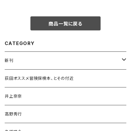
商品一覧に戻る
CATEGORY
新刊
和書
荻田オススメ冒険探検本、とその付近
文学・小説・物語
井上奈奈
随筆・ノンフィクション・その他
高野秀行
旅行・紀行