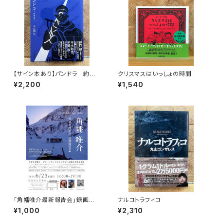
【サイン本あり】パンドラ 約束
クリスマスはいっしょの時間
の頂
¥2,200
¥1,540
「角幡唯介最新報告会」録画視
ナルコトラフィコ
聴権
¥1,000
¥2,310