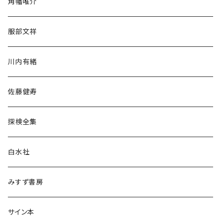
角幡唯介
人文・社会
服部文祥
歴史・考古学
川内有緒
宗教・哲学・思想
佐藤健寿
民族・風習
探検全集
言語・ことば
白水社
政治・経済
みすず書房
経営・マネジメント
サイン本
科学・技術