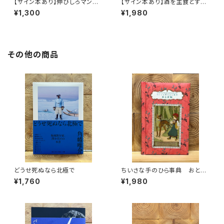
【サイン本あり】伸びしろマンが
【サイン本あり】酒を主食とする
ゆく！
人々 エチオピアの科学的秘境
¥1,300
¥1,980
を旅する
その他の商品
どうせ死ぬなら北極で
ちいさな手のひら事典 おとぎ
話
¥1,760
¥1,980