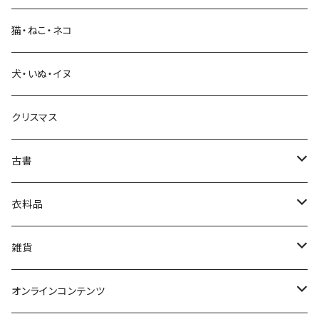
猫・ねこ・ネコ
教育・教養
犬・いぬ・イヌ
生活・暮らし
クリスマス
芸術・絵画・写真
古書
絵本・児童書
娯楽・エンターテインメント
古書セット
衣料品
美術
POLEWARDS
雑貨
Tシャツ
バッグ
オンラインコンテンツ