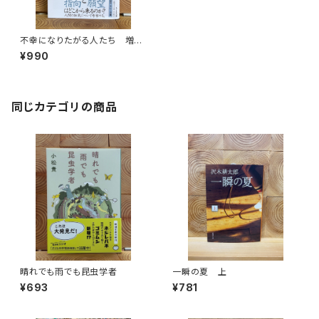
不幸になりたがる人たち 増補
新版
¥990
同じカテゴリの商品
晴れでも雨でも昆虫学者
一瞬の夏 上
¥693
¥781