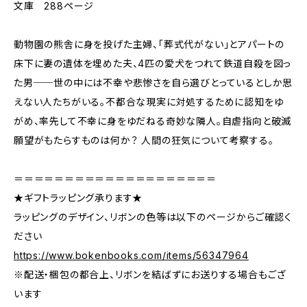
文庫 288ページ
動物園の熊舎に身を投げた主婦、「葬式代がない」とアパートの
床下に妻の遺体を埋めた夫、4匹の愛犬をつれて鉄道自殺を図っ
た男──世の中には不幸や悲惨さを自ら選びとっているとしか思
えない人たちがいる。不都合な現実に対処するために認知をゆ
がめ、率先して不幸に身をゆだねる奇妙な隣人。自虐指向と破滅
願望がもたらすものは何か？ 人間の狂気について考察する。
＝＝＝＝＝＝＝＝＝＝＝＝＝＝＝＝＝＝＝＝
★ギフトラッピング承ります★
ラッピングのデザイン、リボンの色等は以下のページからご確認く
ださい
https://www.bokenbooks.com/items/56347964
※配送・梱包の都合上、リボンを結ばずにお送りする場合もござ
います